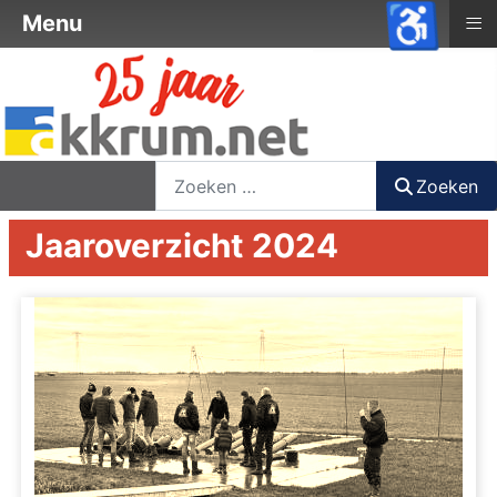
♿
≡
Menu
nieuwsbrief
login
registreer
Zoeken
Zoeken
Jaaroverzicht 2024