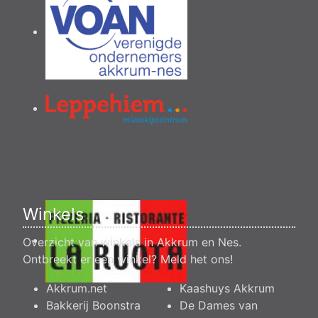
Winkels
Overzicht van winkels in Akkrum en Nes.
Ontbreekt er een winkel?
Meld het ons
!
Akkrum.net
Kaashuys Akkrum
Bakkerij Boonstra
De Dames van