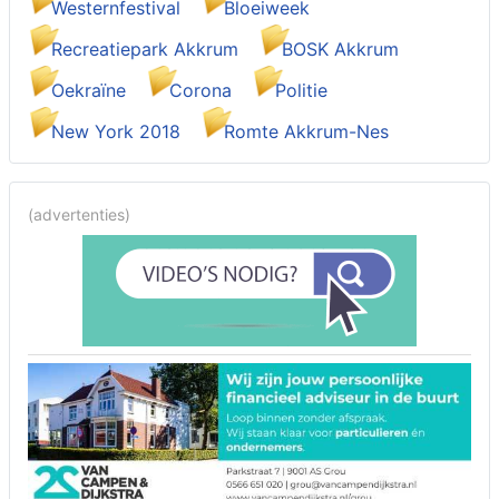
Westernfestival
Bloeiweek
Recreatiepark Akkrum
BOSK Akkrum
Oekraïne
Corona
Politie
New York 2018
Romte Akkrum-Nes
(advertenties)