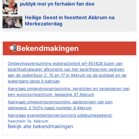
publyk mei yn ferhalen fan doe
Heilige Geest in feesttent Akkrum na
Merkezaterdag
📢Bekendmakingen
Omgevingsvergunning wateractiviteit wf-951428 lozen van
bedrijfsafvalwater afkomstig van het bedrijfsterrein gelegen
aan de spikerboor 2, 15 en 17 in Akkrum op de polsleat en de
watergang langs it patroan
Aanvraag omgevingsvergunning, vergroten en veranderen van
een woonzorgcentrum, leppedyk 37 Akkrum
Aanvraag omgevingsvergunning, aanbrengen van een
damwand, it finl?n naast nummer 4 Akkrum
Aanvraag evenementenvergunning jubileumweekend,
heechein 1a, Akkrum
Bekijk alle bekendmakingen
Verlening omgevingsvergunning, tijdelijk gebruik openbare
ruimte 02-10 t/m 02-11-2026, sitadel voor nr 6 te Akkrum