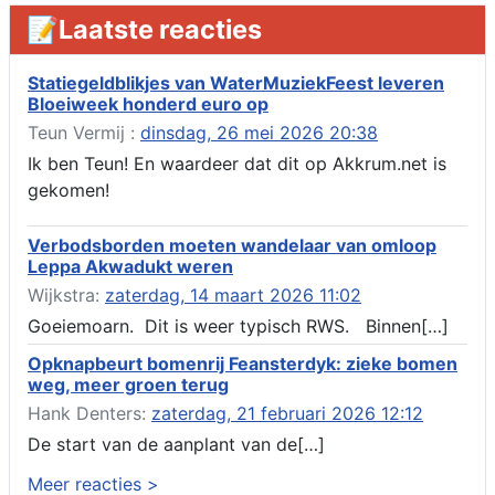
Aanvraag omgevingsvergunning, tijdelijk gebruik openbare
📝Laatste reacties
ruimte 02-10 t/m 02-11-2026, sitadel voor nr 6 te Akkrum
Verlenging beslistermijn aanvraag omgevingsvergunning,
heechein 28, 8491 em Akkrum
Statiegeldblikjes van WaterMuziekFeest leveren
Bloeiweek honderd euro op
Aanvraag omgevingsvergunning, veranderen van een woning
(voordeur en dakkapel), boarnsterdyk 75 Akkrum
Teun Vermij :
dinsdag, 26 mei 2026 20:38
Aanvraag omgevingsvergunning wateractiviteit wf-1012586
Ik ben Teun! En waardeer dat dit op Akkrum.net is
aanbrengen van asfalt t.b.v. onderhoud fietspad t.h.v
gekomen!
boarnsterdyk, Akkrum
Locatiestudie Akkrum
Verbodsborden moeten wandelaar van omloop
Verlening ontheffing geluid, boarnsw?l Akkrum
Leppa Akwadukt weren
Kennisgeving vergunningaanvraag voor het -bouwwerken,
Wijkstra:
zaterdag, 14 maart 2026 11:02
werken en objecten in of bij een oppervlaktewaterlichaam, niet
zijnde de noordzee, of waterkering in beheer bij het rijk te
Goeiemoarn. Dit is weer typisch RWS. Binnen[…]
Akkrum
Opknapbeurt bomenrij Feansterdyk: zieke bomen
Verlening omgevingsvergunning, veranderen van twee
weg, meer groen terug
bruggen (renovatie), ljouwerterdyk nabij nummer 6 Akkrum
Verlening ontheffing geluid, heechein Akkrum
Hank Denters:
zaterdag, 21 februari 2026 12:12
Melding milieubelastende activiteit aanleggen gesloten
De start van de aanplant van de[…]
bodemenergiesysteem, it weidl?n 14, 8491 da Akkrum
Meer reacties >
Omgevingsvergunning wateractiviteit wf-999662 aanleggen