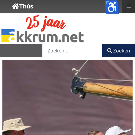
♿
≡
Thús
nieuwsbrief
login
registreer
Zoeken
Zoeken