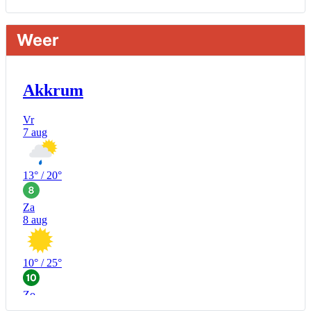
van dammen en ter compensatie graven en verbreden van
watergangen t.h.v. polsleatwei 15 te Akkrum en aanleggen van
een dam t.h.v. abbengawiersterdyk 2 te jirnsum en ter
Weer
compensatie graven van een watergang t.h.v. rijksweg 194 te
jirnsum
Besluit buitenplanse omgevingsplanactiviteit (bopa), vergroten
en veranderen van een woning- en het veranderen van een
bedrijfsgebouw, polsleatwei 11 Akkrum
Aanvraag omgevingsvergunning, bouwen van een
bedrijfsverzamelgebouw, spikerboor naast nummer 11-1
Akkrum
Aanvraag omgevingsvergunning wateractiviteit wf-1009518
dempen en compenseren van een watergang t.b.v. plaatsen
van een transformatorstation project nulelie Akkrum nabij de
flearbosk 7, veenhoop
Verlening ontheffing geluid zomeravondconcert Akkrum,
tsjerkebleek in Akkrum