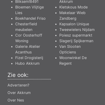
Bliksem!8491
Akkrum
Bloemen Vlijtige
Kletskous Mode
Lies
Makelaar Wieb
Boekhandel Friso
Zandberg
Chesterfield
Kapsalon Unique
meubelen
Tweewielers Nijdam
Cor Oosterhoff
Poiesz supermarkt
Woning
Slagerij Spijkerman
Galerie Atelier
Van Slooten
Acanthus
Opticiens
Fizel Drogisterij
Woonwinkel De
Hubo Akkrum
Regent
Zie ook:
Adverteren?
Over Akkrum
Over Nes