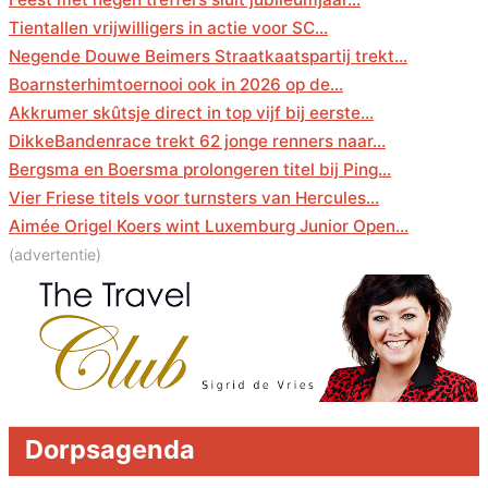
Tientallen vrijwilligers in actie voor SC...
Negende Douwe Beimers Straatkaatspartij trekt...
Boarnsterhimtoernooi ook in 2026 op de...
Akkrumer skûtsje direct in top vijf bij eerste...
DikkeBandenrace trekt 62 jonge renners naar...
Bergsma en Boersma prolongeren titel bij Ping...
Vier Friese titels voor turnsters van Hercules...
Aimée Origel Koers wint Luxemburg Junior Open...
(advertentie)
Dorpsagenda