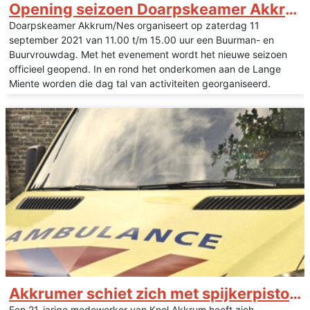
Opening seizoen Doarpskeamer Akkrum/Nes
Doarpskeamer Akkrum/Nes organiseert op zaterdag 11
september 2021 van 11.00 t/m 15.00 uur een Buurman- en
Buurvrouwdag. Met het evenement wordt het nieuwe seizoen
officieel geopend. In en rond het onderkomen aan de Lange
Miente worden die dag tal van activiteiten georganiseerd.
Akkrumer schiet zich met spijkerpistool in hand
Een 21-jarige medewerker van Knol Akkrum heeft zich