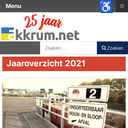
♿
≡
Menu
nieuwsbrief
login
registreer
Zoeken
Zoeken
Jaaroverzicht 2021