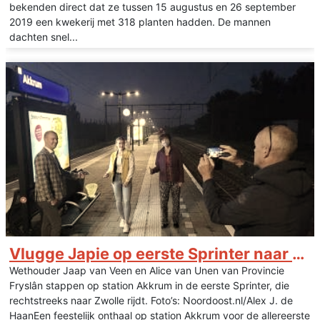
bekenden direct dat ze tussen 15 augustus en 26 september
2019 een kwekerij met 318 planten hadden. De mannen
dachten snel...
Vlugge Japie op eerste Sprinter naar Zwolle
Wethouder Jaap van Veen en Alice van Unen van Provincie
Fryslân stappen op station Akkrum in de eerste Sprinter, die
rechtstreeks naar Zwolle rijdt. Foto’s: Noordoost.nl/Alex J. de
HaanEen feestelijk onthaal op station Akkrum voor de allereerste