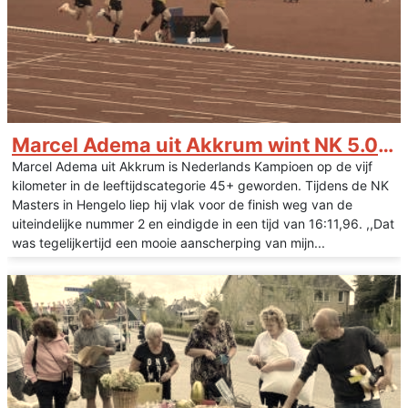
Marcel Adema uit Akkrum wint NK 5.000 m 45+
Marcel Adema uit Akkrum is Nederlands Kampioen op de vijf
kilometer in de leeftijdscategorie 45+ geworden. Tijdens de NK
Masters in Hengelo liep hij vlak voor de finish weg van de
uiteindelijke nummer 2 en eindigde in een tijd van 16:11,96. ,,Dat
was tegelijkertijd een mooie aanscherping van mijn...