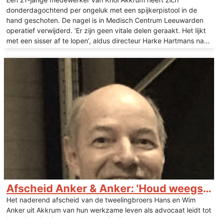
donderdagochtend per ongeluk met een spijkerpistool in de
hand geschoten. De nagel is in Medisch Centrum Leeuwarden
operatief verwijderd. ’Er zijn geen vitale delen geraakt. Het lijkt
met een sisser af te lopen’, aldus directeur Harke Hartmans na...
Afscheid Anker & Anker: 'Houd weegschaal Vrouwe Justitia in balans'
Het naderend afscheid van de tweelingbroers Hans en Wim
Anker uit Akkrum van hun werkzame leven als advocaat leidt tot