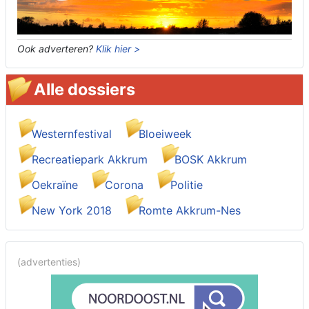
Ook adverteren?
Klik hier >
Alle dossiers
Westernfestival
Bloeiweek
Recreatiepark Akkrum
BOSK Akkrum
Oekraïne
Corona
Politie
New York 2018
Romte Akkrum-Nes
(advertenties)