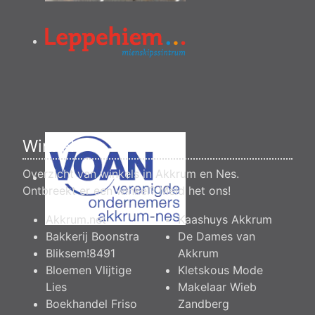
Winkels
Overzicht van winkels in Akkrum en Nes.
Ontbreekt er een winkel?
Meld het ons
!
Akkrum.net
Kaashuys Akkrum
Bakkerij Boonstra
De Dames van
Bliksem!8491
Akkrum
Bloemen Vlijtige
Kletskous Mode
Lies
Makelaar Wieb
Boekhandel Friso
Zandberg