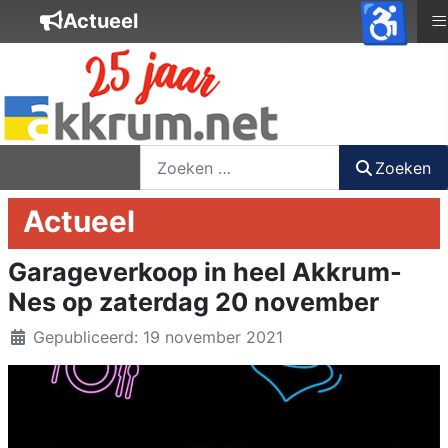
♿
≡
Actueel
nieuwsbrief
login
registreer
Zoeken
Zoeken
Actueel
Garageverkoop in heel Akkrum-
Nes op zaterdag 20 november
Details
Gepubliceerd: 19 november 2021