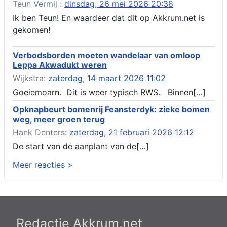
(voordeur en dakkapel), boarnsterdyk 75 Akkrum
Teun Vermij :
dinsdag, 26 mei 2026 20:38
Aanvraag omgevingsvergunning wateractiviteit wf-1012586
Ik ben Teun! En waardeer dat dit op Akkrum.net is
aanbrengen van asfalt t.b.v. onderhoud fietspad t.h.v
gekomen!
boarnsterdyk, Akkrum
Locatiestudie Akkrum
Verbodsborden moeten wandelaar van omloop
Verlening ontheffing geluid, boarnsw?l Akkrum
Leppa Akwadukt weren
Kennisgeving vergunningaanvraag voor het -bouwwerken,
Wijkstra:
zaterdag, 14 maart 2026 11:02
werken en objecten in of bij een oppervlaktewaterlichaam, niet
zijnde de noordzee, of waterkering in beheer bij het rijk te
Goeiemoarn. Dit is weer typisch RWS. Binnen[…]
Akkrum
Opknapbeurt bomenrij Feansterdyk: zieke bomen
Verlening omgevingsvergunning, veranderen van twee
weg, meer groen terug
bruggen (renovatie), ljouwerterdyk nabij nummer 6 Akkrum
Verlening ontheffing geluid, heechein Akkrum
Hank Denters:
zaterdag, 21 februari 2026 12:12
Melding milieubelastende activiteit aanleggen gesloten
De start van de aanplant van de[…]
bodemenergiesysteem, it weidl?n 14, 8491 da Akkrum
Meer reacties >
Omgevingsvergunning wateractiviteit wf-999662 aanleggen
van dammen en ter compensatie graven en verbreden van
watergangen t.h.v. polsleatwei 15 te Akkrum en aanleggen van
een dam t.h.v. abbengawiersterdyk 2 te jirnsum en ter
compensatie graven van een watergang t.h.v. rijksweg 194 te
jirnsum
Redactie Akkrum.net
Besluit buitenplanse omgevingsplanactiviteit (bopa), vergroten