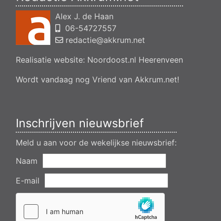
en veranderen van een woning- en het veranderen van een
Alex J. de Haan
bedrijfsgebouw, polsleatwei 11 Akkrum
06-54727557
Aanvraag omgevingsvergunning, bouwen van een
bedrijfsverzamelgebouw, spikerboor naast nummer 11-1
redactie@akkrum.net
Akkrum
Realisatie website:
Noordoost.nl
Heerenveen
Aanvraag omgevingsvergunning wateractiviteit wf-1009518
dempen en compenseren van een watergang t.b.v. plaatsen
van een transformatorstation project nulelie Akkrum nabij de
Wordt vandaag nog Vriend van Akkrum.net!
flearbosk 7, veenhoop
Verlening ontheffing geluid zomeravondconcert Akkrum,
tsjerkebleek in Akkrum
Inschrijven nieuwsbrief
Meld u aan voor de wekelijkse nieuwsbrief:
Naam
E-mail