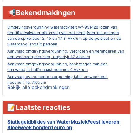
📢Bekendmakingen
Omgevingsvergunning wateractiviteit wf-951428 lozen van
bedrijfsafvalwater afkomstig van het bedrijfsterrein gelegen
aan de spikerboor 2, 15 en 17 in Akkrum op de polsleat en de
watergang langs it patroan
Aanvraag omgevingsvergunning, vergroten en veranderen van
een woonzorgcentrum, leppedyk 37 Akkrum
Aanvraag omgevingsvergunning, aanbrengen van een
damwand, it finl?n naast nummer 4 Akkrum
Aanvraag evenementenvergunning jubileumweekend,
heechein 1a, Akkrum
Bekijk alle bekendmakingen
Verlening omgevingsvergunning, tijdelijk gebruik openbare
ruimte 02-10 t/m 02-11-2026, sitadel voor nr 6 te Akkrum
Aanvraag omgevingsvergunning, tijdelijk gebruik openbare
📝Laatste reacties
ruimte 02-10 t/m 02-11-2026, sitadel voor nr 6 te Akkrum
Verlenging beslistermijn aanvraag omgevingsvergunning,
heechein 28, 8491 em Akkrum
Statiegeldblikjes van WaterMuziekFeest leveren
Bloeiweek honderd euro op
Aanvraag omgevingsvergunning, veranderen van een woning