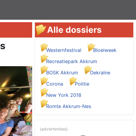
Alle dossiers
es
Westernfestival
Bloeiweek
Recreatiepark Akkrum
BOSK Akkrum
Oekraïne
Corona
Politie
New York 2018
Romte Akkrum-Nes
(advertenties)