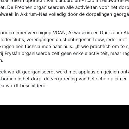
yslân, die in opdracht van cultuurclub Arcadia Leeuwarden-
. De Freonen organiseerden alle activieiten voor het dorp.
oeiweek in Akkrum-Nes volledig door de dorpelingen georga
ang, ondernemersvereniging VOAN, Akwaseum en Duurzaam 
lerlei clubs, verenigingen en stichtingen in touw, ieder met
kregen een fuchsia mee naar huis. ,,It wie prachtich om te s
frij Fryslân organiseerde zelf geen enkele activiteit, maar re
n.
ek wordt georganiseerd, werd met applaus en gejuich ontv
itbomen in het dorp, de vergroening van het schoolplein en
ea wordt beschilderd.