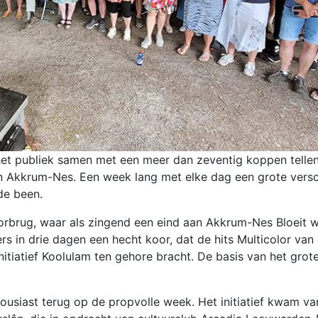
het publiek samen met een meer dan zeventig koppen telle
in Akkrum-Nes. Een week lang met elke dag een grote vers
de been.
orbrug, waar als zingend een eind aan Akkrum-Nes Bloeit w
 in drie dagen een hecht koor, dat de hits Multicolor van
tiatief Koolulam ten gehore bracht. De basis van het grot
usiast terug op de propvolle week. Het initiatief kwam va