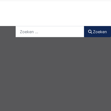
nieuwsbrief
login
registreer
Zoeken
Zoeken