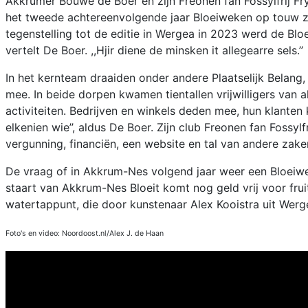
Akkrumer Bouwe de Boer en zijn Freonen fan Fossylfrij Fr
het tweede achtereenvolgende jaar Bloeiweken op touw zet
tegenstelling tot de editie in Wergea in 2023 werd de Bl
vertelt De Boer. ,,Hjir diene de minsken it allegearre sels.’’
In het kernteam draaiden onder andere Plaatselijk Bel
mee. In beide dorpen kwamen tientallen vrijwilligers van al
activiteiten. Bedrijven en winkels deden mee, hun klanten 
elkenien wie’’, aldus De Boer. Zijn club Freonen fan Fossyl
vergunning, financiën, een website en tal van andere zake
De vraag of in Akkrum-Nes volgend jaar weer een Bloeiwe
staart van Akkrum-Nes Bloeit komt nog geld vrij voor fru
watertappunt, die door kunstenaar Alex Kooistra uit Werg
Foto's en video: Noordoost.nl/Alex J. de Haan