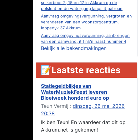
spikerboor 2, 15 en 17 in Akkrum op de
polsleat en de watergang langs it patroan
Aanvraag omgevingsvergunning, vergroten en
veranderen van een woonzorgcentrum,
leppedyk 37 Akkrum
Aanvraag omgevingsvergunning, aanbrengen
van een damwand, it finl?n naast nummer 4
Akkrum
Bekijk alle bekendmakingen
Aanvraag evenementenvergunning
jubileumweekend, heechein 1a, Akkrum
📝Laatste reacties
Verlening omgevingsvergunning, tijdelijk
gebruik openbare ruimte 02-10 t/m 02-11-
2026, sitadel voor nr 6 te Akkrum
Statiegeldblikjes van
Aanvraag omgevingsvergunning, tijdelijk
WaterMuziekFeest leveren
gebruik openbare ruimte 02-10 t/m 02-11-
Bloeiweek honderd euro op
2026, sitadel voor nr 6 te Akkrum
Teun Vermij :
dinsdag, 26 mei 2026
Verlenging beslistermijn aanvraag
omgevingsvergunning, heechein 28, 8491 em
20:38
Akkrum
Ik ben Teun! En waardeer dat dit op
Aanvraag omgevingsvergunning, veranderen
Akkrum.net is gekomen!
van een woning (voordeur en dakkapel),
boarnsterdyk 75 Akkrum