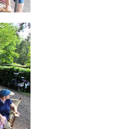
compensatie graven en verbreden van
watergangen t.h.v. polsleatwei 15 te Akkrum
en aanleggen van een dam t.h.v.
abbengawiersterdyk 2 te jirnsum en ter
compensatie graven van een watergang t.h.v.
rijksweg 194 te jirnsum
Besluit buitenplanse omgevingsplanactiviteit
(bopa), vergroten en veranderen van een
woning- en het veranderen van een
bedrijfsgebouw, polsleatwei 11 Akkrum
Aanvraag omgevingsvergunning, bouwen van
een bedrijfsverzamelgebouw, spikerboor
naast nummer 11-1 Akkrum
Aanvraag omgevingsvergunning
wateractiviteit wf-1009518 dempen en
compenseren van een watergang t.b.v.
plaatsen van een transformatorstation project
nulelie Akkrum nabij de flearbosk 7, veenhoop
Verlening ontheffing geluid
zomeravondconcert Akkrum, tsjerkebleek in
Akkrum