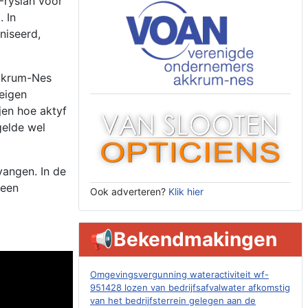
Fryslân voor
 In
niseerd,
Akkrum-Nes
 eigen
jen hoe aktyf
gelde wel
angen. In de
 een
Ook adverteren?
Klik hier
📢Bekendmakingen
Omgevingsvergunning wateractiviteit wf-
951428 lozen van bedrijfsafvalwater afkomstig
van het bedrijfsterrein gelegen aan de