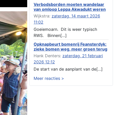
Verbodsborden moeten wandelaar
Aanvraag omgevingsvergunning
van omloop Leppa Akwadukt weren
wateractiviteit wf-1012586 aanbrengen van
asfalt t.b.v. onderhoud fietspad t.h.v
Wijkstra:
zaterdag, 14 maart 2026
boarnsterdyk, Akkrum
11:02
Locatiestudie Akkrum
Goeiemoarn. Dit is weer typisch
Verlening ontheffing geluid, boarnsw?l
RWS. Binnen[…]
Akkrum
Kennisgeving vergunningaanvraag voor het -
Opknapbeurt bomenrij Feansterdyk:
bouwwerken, werken en objecten in of bij
zieke bomen weg, meer groen terug
een oppervlaktewaterlichaam, niet zijnde de
Hank Denters:
zaterdag, 21 februari
noordzee, of waterkering in beheer bij het rijk
2026 12:12
te Akkrum
Verlening omgevingsvergunning, veranderen
De start van de aanplant van de[…]
van twee bruggen (renovatie), ljouwerterdyk
Meer reacties >
nabij nummer 6 Akkrum
Verlening ontheffing geluid, heechein Akkrum
Melding milieubelastende activiteit aanleggen
gesloten bodemenergiesysteem, it weidl?n
14, 8491 da Akkrum
Omgevingsvergunning wateractiviteit wf-
999662 aanleggen van dammen en ter