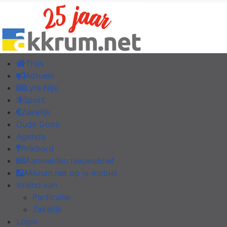
Thús
Actueel
Lyts Nijs
Sport
Zakelijk
Oude Doos
Agenda
Prikbord
Aanmelden nieuwsbrief
Akkrum.net op je mobiel
Vriend van
Particulier
Zakelijk
Login