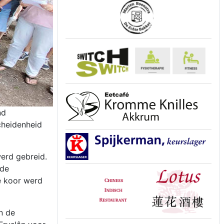
nd
cheidenheid
erd gebreid.
 de
e koor werd
n de