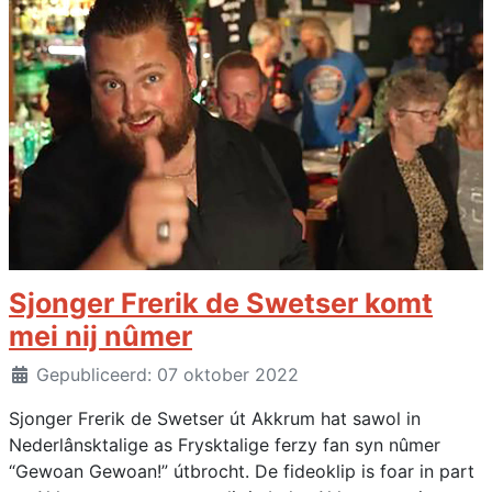
Sjonger Frerik de Swetser komt
mei nij nûmer
Details
Gepubliceerd: 07 oktober 2022
Sjonger Frerik de Swetser út Akkrum hat sawol in
Nederlânsktalige as Frysktalige ferzy fan syn nûmer
“Gewoan Gewoan!” útbrocht. De fideoklip is foar in part