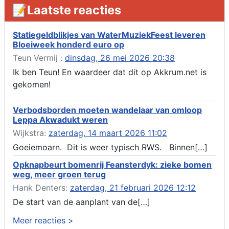
Aanvraag omgevingsvergunning, tijdelijk gebruik openbare
📝Laatste reacties
ruimte 02-10 t/m 02-11-2026, sitadel voor nr 6 te Akkrum
Verlenging beslistermijn aanvraag omgevingsvergunning,
heechein 28, 8491 em Akkrum
Statiegeldblikjes van WaterMuziekFeest leveren
Bloeiweek honderd euro op
Aanvraag omgevingsvergunning, veranderen van een woning
(voordeur en dakkapel), boarnsterdyk 75 Akkrum
Teun Vermij :
dinsdag, 26 mei 2026 20:38
Aanvraag omgevingsvergunning wateractiviteit wf-1012586
Ik ben Teun! En waardeer dat dit op Akkrum.net is
aanbrengen van asfalt t.b.v. onderhoud fietspad t.h.v
gekomen!
boarnsterdyk, Akkrum
Locatiestudie Akkrum
Verbodsborden moeten wandelaar van omloop
Verlening ontheffing geluid, boarnsw?l Akkrum
Leppa Akwadukt weren
Kennisgeving vergunningaanvraag voor het -bouwwerken,
Wijkstra:
zaterdag, 14 maart 2026 11:02
werken en objecten in of bij een oppervlaktewaterlichaam, niet
zijnde de noordzee, of waterkering in beheer bij het rijk te
Goeiemoarn. Dit is weer typisch RWS. Binnen[…]
Akkrum
Opknapbeurt bomenrij Feansterdyk: zieke bomen
Verlening omgevingsvergunning, veranderen van twee
weg, meer groen terug
bruggen (renovatie), ljouwerterdyk nabij nummer 6 Akkrum
Verlening ontheffing geluid, heechein Akkrum
Hank Denters:
zaterdag, 21 februari 2026 12:12
Melding milieubelastende activiteit aanleggen gesloten
De start van de aanplant van de[…]
bodemenergiesysteem, it weidl?n 14, 8491 da Akkrum
Meer reacties >
Omgevingsvergunning wateractiviteit wf-999662 aanleggen