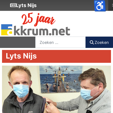
♿
Lyts Nijs
nieuwsbrief
login
registreer
Zoeken
Zoeken
Lyts Nijs