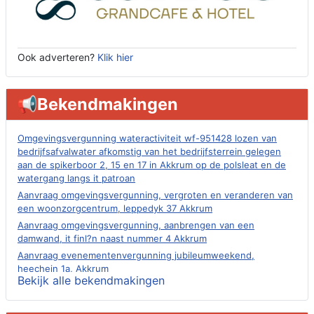
Ook adverteren?
Klik hier
📢Bekendmakingen
Omgevingsvergunning wateractiviteit wf-951428 lozen van
bedrijfsafvalwater afkomstig van het bedrijfsterrein gelegen
aan de spikerboor 2, 15 en 17 in Akkrum op de polsleat en de
watergang langs it patroan
Aanvraag omgevingsvergunning, vergroten en veranderen van
een woonzorgcentrum, leppedyk 37 Akkrum
Aanvraag omgevingsvergunning, aanbrengen van een
damwand, it finl?n naast nummer 4 Akkrum
Aanvraag evenementenvergunning jubileumweekend,
heechein 1a, Akkrum
Bekijk alle bekendmakingen
Verlening omgevingsvergunning, tijdelijk gebruik openbare
ruimte 02-10 t/m 02-11-2026, sitadel voor nr 6 te Akkrum