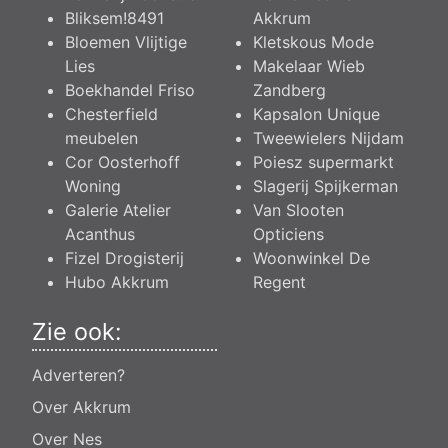
Bliksem!8491
Akkrum
Bloemen Vlijtige
Kletskous Mode
Lies
Makelaar Wieb
Boekhandel Friso
Zandberg
Chesterfield
Kapsalon Unique
meubelen
Tweewielers Nijdam
Cor Oosterhoff
Poiesz supermarkt
Woning
Slagerij Spijkerman
Galerie Atelier
Van Slooten
Acanthus
Opticiens
Fizel Drogisterij
Woonwinkel De
Hubo Akkrum
Regent
Zie ook:
Adverteren?
Over Akkrum
Over Nes