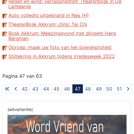
Regen en wind: verrassingsfilm Theaterbosk in De
Lantearne
Auto volledig uitgebrand in Nes (H)
TheaterBosk Akkrum: clinic Tai Chi
Bosk Akkrum: Meezingavond met dirigent Hans
Bergman
Oproep: maak uw foto van het boerenprotest
Stiltekring in Akkrum tijdens Vredesweek 2022
Pagina 47 van 63
42
43
44
45
46
47
48
49
50
51
(advertentie)