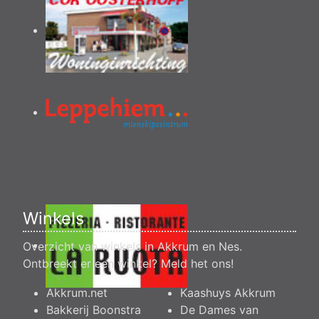
Winkels
Overzicht van winkels in Akkrum en Nes.
Ontbreekt er een winkel?
Meld het ons
!
Akkrum.net
Kaashuys Akkrum
Bakkerij Boonstra
De Dames van