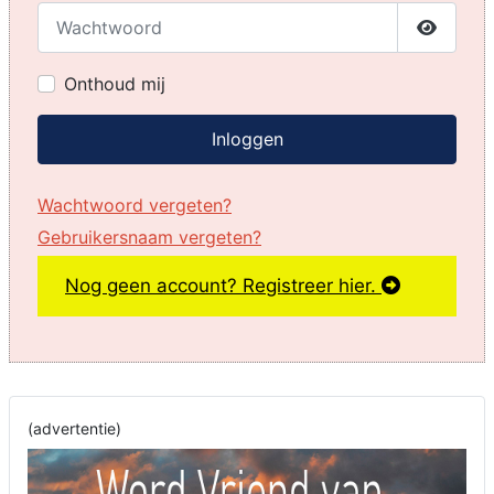
Wachtwoord
Toon w
Onthoud mij
Inloggen
Wachtwoord vergeten?
Gebruikersnaam vergeten?
Nog geen account? Registreer hier.
(advertentie)