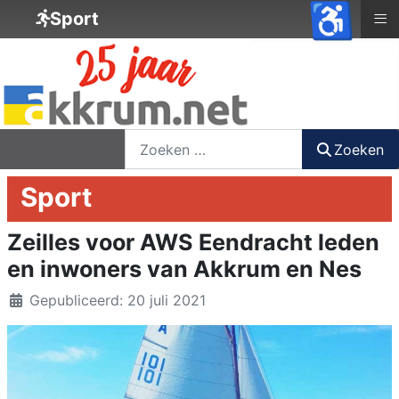
♿
≡
Sport
nieuwsbrief
login
registreer
Zoeken
Zoeken
Sport
Zeilles voor AWS Eendracht leden
en inwoners van Akkrum en Nes
Details
Gepubliceerd: 20 juli 2021