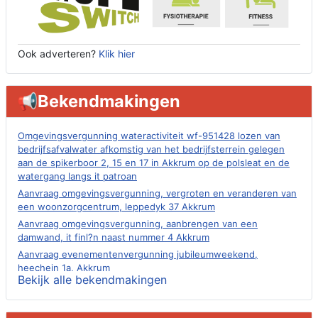
Ook adverteren?
Klik hier
📢Bekendmakingen
Omgevingsvergunning wateractiviteit wf-951428 lozen van
bedrijfsafvalwater afkomstig van het bedrijfsterrein gelegen
aan de spikerboor 2, 15 en 17 in Akkrum op de polsleat en de
watergang langs it patroan
Aanvraag omgevingsvergunning, vergroten en veranderen van
een woonzorgcentrum, leppedyk 37 Akkrum
Aanvraag omgevingsvergunning, aanbrengen van een
damwand, it finl?n naast nummer 4 Akkrum
Aanvraag evenementenvergunning jubileumweekend,
heechein 1a, Akkrum
Bekijk alle bekendmakingen
Verlening omgevingsvergunning, tijdelijk gebruik openbare
ruimte 02-10 t/m 02-11-2026, sitadel voor nr 6 te Akkrum
Aanvraag omgevingsvergunning, tijdelijk gebruik openbare