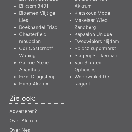
Bliksem!8491
Akkrum
Bloemen Vlijtige
Kletskous Mode
Lies
Makelaar Wieb
Boekhandel Friso
Zandberg
Chesterfield
Kapsalon Unique
meubelen
Tweewielers Nijdam
Cor Oosterhoff
Poiesz supermarkt
Woning
Slagerij Spijkerman
Galerie Atelier
Van Slooten
Acanthus
Opticiens
Fizel Drogisterij
Woonwinkel De
Hubo Akkrum
Regent
Zie ook:
Adverteren?
Over Akkrum
Over Nes