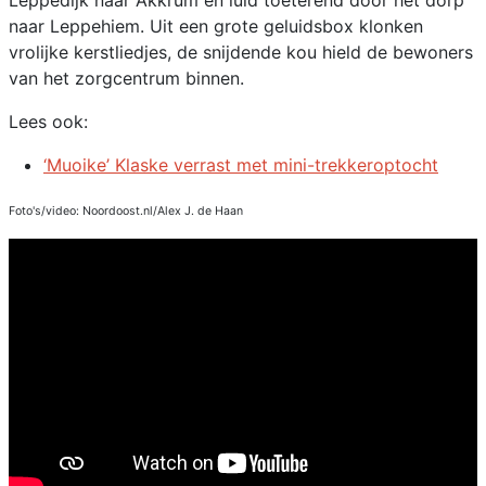
Leppedijk naar Akkrum en luid toeterend door het dorp
naar Leppehiem. Uit een grote geluidsbox klonken
vrolijke kerstliedjes, de snijdende kou hield de bewoners
van het zorgcentrum binnen.
Lees ook:
‘Muoike’ Klaske verrast met mini-trekkeroptocht
Foto's/video: Noordoost.nl/Alex J. de Haan