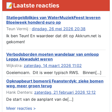
Aanvraag omgevingsvergunning, tijdelijk gebruik openbare
📝Laatste reacties
ruimte 02-10 t/m 02-11-2026, sitadel voor nr 6 te Akkrum
Verlenging beslistermijn aanvraag omgevingsvergunning,
heechein 28, 8491 em Akkrum
Statiegeldblikjes van WaterMuziekFeest leveren
Bloeiweek honderd euro op
Aanvraag omgevingsvergunning, veranderen van een woning
(voordeur en dakkapel), boarnsterdyk 75 Akkrum
Teun Vermij :
dinsdag, 26 mei 2026 20:38
Aanvraag omgevingsvergunning wateractiviteit wf-1012586
Ik ben Teun! En waardeer dat dit op Akkrum.net is
aanbrengen van asfalt t.b.v. onderhoud fietspad t.h.v
gekomen!
boarnsterdyk, Akkrum
Locatiestudie Akkrum
Verbodsborden moeten wandelaar van omloop
Verlening ontheffing geluid, boarnsw?l Akkrum
Leppa Akwadukt weren
Kennisgeving vergunningaanvraag voor het -bouwwerken,
Wijkstra:
zaterdag, 14 maart 2026 11:02
werken en objecten in of bij een oppervlaktewaterlichaam, niet
zijnde de noordzee, of waterkering in beheer bij het rijk te
Goeiemoarn. Dit is weer typisch RWS. Binnen[…]
Akkrum
Opknapbeurt bomenrij Feansterdyk: zieke bomen
Verlening omgevingsvergunning, veranderen van twee
weg, meer groen terug
bruggen (renovatie), ljouwerterdyk nabij nummer 6 Akkrum
Verlening ontheffing geluid, heechein Akkrum
Hank Denters:
zaterdag, 21 februari 2026 12:12
Melding milieubelastende activiteit aanleggen gesloten
De start van de aanplant van de[…]
bodemenergiesysteem, it weidl?n 14, 8491 da Akkrum
Meer reacties >
Omgevingsvergunning wateractiviteit wf-999662 aanleggen