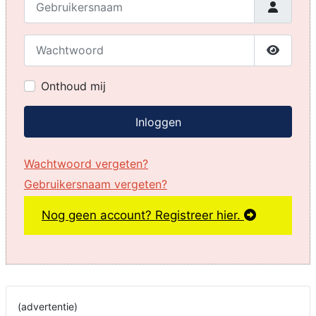
Wachtwoord
Toon w
Onthoud mij
Inloggen
Wachtwoord vergeten?
Gebruikersnaam vergeten?
Nog geen account? Registreer hier.
(advertentie)