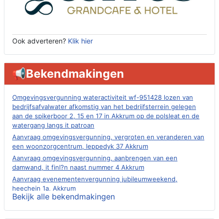
Ook adverteren?
Klik hier
📢Bekendmakingen
Omgevingsvergunning wateractiviteit wf-951428 lozen van
bedrijfsafvalwater afkomstig van het bedrijfsterrein gelegen
aan de spikerboor 2, 15 en 17 in Akkrum op de polsleat en de
watergang langs it patroan
Aanvraag omgevingsvergunning, vergroten en veranderen van
een woonzorgcentrum, leppedyk 37 Akkrum
Aanvraag omgevingsvergunning, aanbrengen van een
damwand, it finl?n naast nummer 4 Akkrum
Aanvraag evenementenvergunning jubileumweekend,
heechein 1a, Akkrum
Bekijk alle bekendmakingen
Verlening omgevingsvergunning, tijdelijk gebruik openbare
ruimte 02-10 t/m 02-11-2026, sitadel voor nr 6 te Akkrum