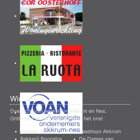
Winkels
Overzicht van winkels in Akkrum en Nes.
Ontbreekt er een winkel?
Meld het ons
!
Akkrum.net
Kaashuys Akkrum
Bakkerij Boonstra
De Dames van