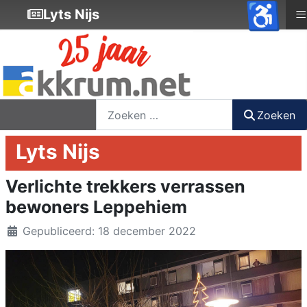
♿
≡
Lyts Nijs
nieuwsbrief
login
registreer
Zoeken
Zoeken
Lyts Nijs
Verlichte trekkers verrassen
bewoners Leppehiem
Details
Gepubliceerd: 18 december 2022