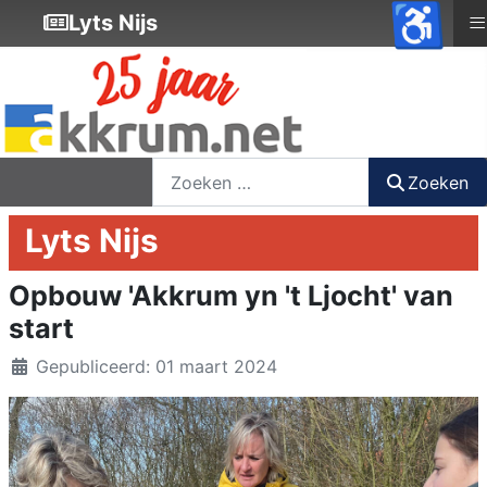
♿
≡
Lyts Nijs
nieuwsbrief
login
registreer
Zoeken
Zoeken
Lyts Nijs
Opbouw 'Akkrum yn 't Ljocht' van
start
Details
Gepubliceerd: 01 maart 2024