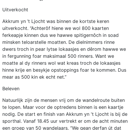
Uitverkocht
Akkrum yn ’t Ljocht was binnen de kortste keren
uitverkocht. “Achterôf hiene we wol 800 kaarten
ferkeapje kinnen dus we hawwe spitigernôch in soad
minsken teloarstelle moatten. De dielnimmers rinne
dwers troch in pear lytse lokaasjes en dêrom hawwe we
in fergunning foar maksimaal 500 rinners. Want we
moatte al dy rinners wol wat kreas troch de lokaasjes
hinne krije en besykje opstoppings foar te kommen. Dus
mear as 500 kin ek echt net.”
Beleven
Natuurlijk zijn de mensen vrij om de wandelroute buiten
te lopen. Maar voor de optredens binnen is een kaartje
nodig. De start en finish van Akkrum yn 't Ljocht is bij de
sporthal. Vanaf 18.45 uur vertrekt er om de acht minuten
een groep van 50 wandelaars. “We gean derfan út dat