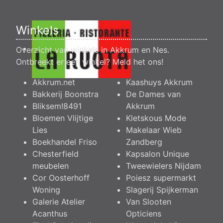
Winkels
Overzicht van winkels in Akkrum en Nes.
Ontbreekt er een winkel?
Meld het ons
!
Akkrum.net
Kaashuys Akkrum
Bakkerij Boonstra
De Dames van
Bliksem!8491
Akkrum
Bloemen Vlijtige
Kletskous Mode
Lies
Makelaar Wieb
Boekhandel Friso
Zandberg
Chesterfield
Kapsalon Unique
meubelen
Tweewielers Nijdam
Cor Oosterhoff
Poiesz supermarkt
Woning
Slagerij Spijkerman
Galerie Atelier
Van Slooten
Acanthus
Opticiens