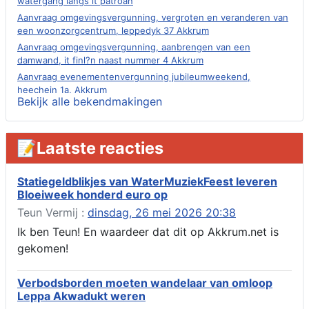
watergang langs it patroan
Aanvraag omgevingsvergunning, vergroten en veranderen van
een woonzorgcentrum, leppedyk 37 Akkrum
Aanvraag omgevingsvergunning, aanbrengen van een
damwand, it finl?n naast nummer 4 Akkrum
Aanvraag evenementenvergunning jubileumweekend,
heechein 1a, Akkrum
Bekijk alle bekendmakingen
Verlening omgevingsvergunning, tijdelijk gebruik openbare
ruimte 02-10 t/m 02-11-2026, sitadel voor nr 6 te Akkrum
Aanvraag omgevingsvergunning, tijdelijk gebruik openbare
📝Laatste reacties
ruimte 02-10 t/m 02-11-2026, sitadel voor nr 6 te Akkrum
Verlenging beslistermijn aanvraag omgevingsvergunning,
heechein 28, 8491 em Akkrum
Statiegeldblikjes van WaterMuziekFeest leveren
Bloeiweek honderd euro op
Aanvraag omgevingsvergunning, veranderen van een woning
(voordeur en dakkapel), boarnsterdyk 75 Akkrum
Teun Vermij :
dinsdag, 26 mei 2026 20:38
Aanvraag omgevingsvergunning wateractiviteit wf-1012586
Ik ben Teun! En waardeer dat dit op Akkrum.net is
aanbrengen van asfalt t.b.v. onderhoud fietspad t.h.v
gekomen!
boarnsterdyk, Akkrum
Locatiestudie Akkrum
Verbodsborden moeten wandelaar van omloop
Verlening ontheffing geluid, boarnsw?l Akkrum
Leppa Akwadukt weren
Kennisgeving vergunningaanvraag voor het -bouwwerken,