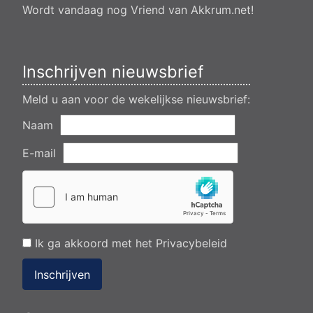
van een transformatorstation project nulelie Akkrum nabij de
Wordt vandaag nog Vriend van Akkrum.net!
flearbosk 7, veenhoop
Verlening ontheffing geluid zomeravondconcert Akkrum,
tsjerkebleek in Akkrum
Inschrijven nieuwsbrief
Meld u aan voor de wekelijkse nieuwsbrief:
Naam
E-mail
Ik ga akkoord met het
Privacybeleid
Inschrijven