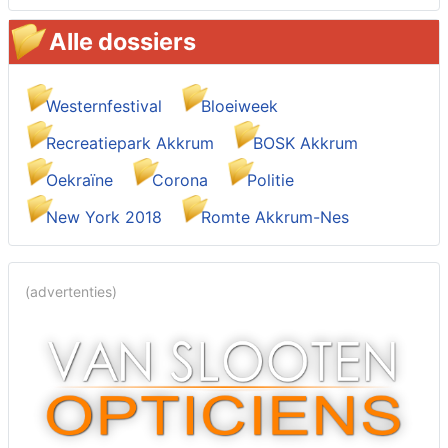
Alle dossiers
Westernfestival
Bloeiweek
Recreatiepark Akkrum
BOSK Akkrum
Oekraïne
Corona
Politie
New York 2018
Romte Akkrum-Nes
(advertenties)