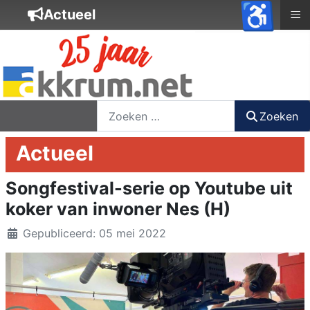
♿
≡
Actueel
nieuwsbrief
login
registreer
Zoeken
Zoeken
Actueel
Songfestival-serie op Youtube uit
koker van inwoner Nes (H)
Details
Gepubliceerd: 05 mei 2022