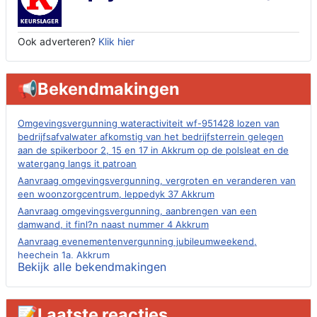
Ook adverteren?
Klik hier
📢Bekendmakingen
Omgevingsvergunning wateractiviteit wf-951428 lozen van
bedrijfsafvalwater afkomstig van het bedrijfsterrein gelegen
aan de spikerboor 2, 15 en 17 in Akkrum op de polsleat en de
watergang langs it patroan
Aanvraag omgevingsvergunning, vergroten en veranderen van
een woonzorgcentrum, leppedyk 37 Akkrum
Aanvraag omgevingsvergunning, aanbrengen van een
damwand, it finl?n naast nummer 4 Akkrum
Aanvraag evenementenvergunning jubileumweekend,
heechein 1a, Akkrum
Bekijk alle bekendmakingen
Verlening omgevingsvergunning, tijdelijk gebruik openbare
ruimte 02-10 t/m 02-11-2026, sitadel voor nr 6 te Akkrum
Aanvraag omgevingsvergunning, tijdelijk gebruik openbare
📝Laatste reacties
ruimte 02-10 t/m 02-11-2026, sitadel voor nr 6 te Akkrum