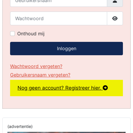
Wachtwoord
Toon w
Onthoud mij
Inloggen
Wachtwoord vergeten?
Gebruikersnaam vergeten?
Nog geen account? Registreer hier.
(advertentie)