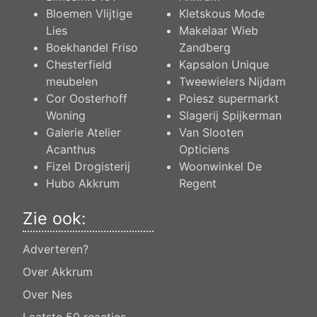
Bloemen Vlijtige
Kletskous Mode
Lies
Makelaar Wieb
Boekhandel Friso
Zandberg
Chesterfield
Kapsalon Unique
meubelen
Tweewielers Nijdam
Cor Oosterhoff
Poiesz supermarkt
Woning
Slagerij Spijkerman
Galerie Atelier
Van Slooten
Acanthus
Opticiens
Fizel Drogisterij
Woonwinkel De
Hubo Akkrum
Regent
Zie ook:
Adverteren?
Over Akkrum
Over Nes