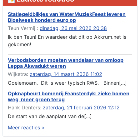
Verlenging beslistermijn aanvraag omgevingsvergunning,
heechein 28, 8491 em Akkrum
Statiegeldblikjes van WaterMuziekFeest leveren
Bloeiweek honderd euro op
Aanvraag omgevingsvergunning, veranderen van een woning
(voordeur en dakkapel), boarnsterdyk 75 Akkrum
Teun Vermij :
dinsdag, 26 mei 2026 20:38
Aanvraag omgevingsvergunning wateractiviteit wf-1012586
Ik ben Teun! En waardeer dat dit op Akkrum.net is
aanbrengen van asfalt t.b.v. onderhoud fietspad t.h.v
gekomen!
boarnsterdyk, Akkrum
Locatiestudie Akkrum
Verbodsborden moeten wandelaar van omloop
Verlening ontheffing geluid, boarnsw?l Akkrum
Leppa Akwadukt weren
Kennisgeving vergunningaanvraag voor het -bouwwerken,
Wijkstra:
zaterdag, 14 maart 2026 11:02
werken en objecten in of bij een oppervlaktewaterlichaam, niet
zijnde de noordzee, of waterkering in beheer bij het rijk te
Goeiemoarn. Dit is weer typisch RWS. Binnen[…]
Akkrum
Opknapbeurt bomenrij Feansterdyk: zieke bomen
Verlening omgevingsvergunning, veranderen van twee
weg, meer groen terug
bruggen (renovatie), ljouwerterdyk nabij nummer 6 Akkrum
Verlening ontheffing geluid, heechein Akkrum
Hank Denters:
zaterdag, 21 februari 2026 12:12
Melding milieubelastende activiteit aanleggen gesloten
De start van de aanplant van de[…]
bodemenergiesysteem, it weidl?n 14, 8491 da Akkrum
Meer reacties >
Omgevingsvergunning wateractiviteit wf-999662 aanleggen
van dammen en ter compensatie graven en verbreden van
watergangen t.h.v. polsleatwei 15 te Akkrum en aanleggen van