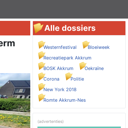
Alle dossiers
erm
Westernfestival
Bloeiweek
Recreatiepark Akkrum
BOSK Akkrum
Oekraïne
Corona
Politie
New York 2018
Romte Akkrum-Nes
(advertenties)