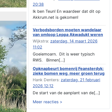
omgevingsvergunning, heechein 28, 8491 em
20:38
Akkrum
Ik ben Teun! En waardeer dat dit op
Aanvraag omgevingsvergunning, veranderen
Akkrum.net is gekomen!
van een woning (voordeur en dakkapel),
boarnsterdyk 75 Akkrum
Verbodsborden moeten wandelaar
Aanvraag omgevingsvergunning
van omloop Leppa Akwadukt weren
wateractiviteit wf-1012586 aanbrengen van
asfalt t.b.v. onderhoud fietspad t.h.v
Wijkstra:
zaterdag, 14 maart 2026
boarnsterdyk, Akkrum
11:02
Locatiestudie Akkrum
Goeiemoarn. Dit is weer typisch
Verlening ontheffing geluid, boarnsw?l
RWS. Binnen[…]
Akkrum
Kennisgeving vergunningaanvraag voor het -
Opknapbeurt bomenrij Feansterdyk:
bouwwerken, werken en objecten in of bij
zieke bomen weg, meer groen terug
een oppervlaktewaterlichaam, niet zijnde de
Hank Denters:
zaterdag, 21 februari
noordzee, of waterkering in beheer bij het rijk
2026 12:12
te Akkrum
Verlening omgevingsvergunning, veranderen
De start van de aanplant van de[…]
van twee bruggen (renovatie), ljouwerterdyk
Meer reacties >
nabij nummer 6 Akkrum
Verlening ontheffing geluid, heechein Akkrum