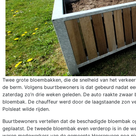
Twee grote bloembakken, die de snelheid van het verkee
de berm. Volgens buurtbewoners is dat gebeurd nadat een
zaterdag zo’n drie weken geleden. De auto raakte zwaar
bloembak. De chauffeur werd door de laagstaande zon ver
Polsleat wilde rijden.
Buurtbewoners vertellen dat de beschadigde bloembak op a
geplaatst. De tweede bloembak even verderop is in de we
waren medewerkers van de gemeente Heerenveen nog ni