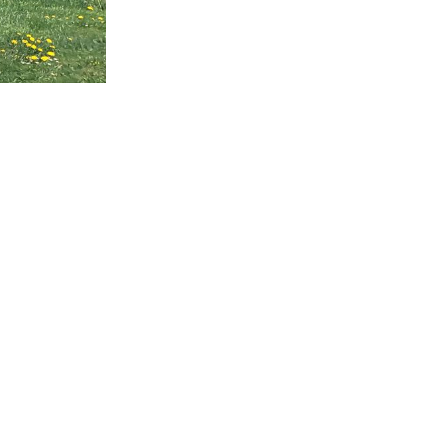
Melding milieubelastende activiteit aanleggen
gesloten bodemenergiesysteem, it weidl?n
14, 8491 da Akkrum
Omgevingsvergunning wateractiviteit wf-
999662 aanleggen van dammen en ter
compensatie graven en verbreden van
watergangen t.h.v. polsleatwei 15 te Akkrum
en aanleggen van een dam t.h.v.
abbengawiersterdyk 2 te jirnsum en ter
compensatie graven van een watergang t.h.v.
rijksweg 194 te jirnsum
Besluit buitenplanse omgevingsplanactiviteit
(bopa), vergroten en veranderen van een
woning- en het veranderen van een
bedrijfsgebouw, polsleatwei 11 Akkrum
Aanvraag omgevingsvergunning, bouwen van
een bedrijfsverzamelgebouw, spikerboor
naast nummer 11-1 Akkrum
Aanvraag omgevingsvergunning
wateractiviteit wf-1009518 dempen en
compenseren van een watergang t.b.v.
plaatsen van een transformatorstation project
nulelie Akkrum nabij de flearbosk 7, veenhoop