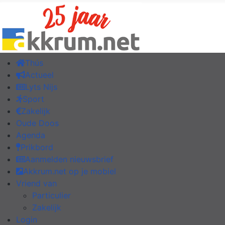
Thús
Actueel
Lyts Nijs
Sport
Zakelijk
Oude Doos
Agenda
Prikbord
Aanmelden nieuwsbrief
Akkrum.net op je mobiel
Vriend van
Particulier
Zakelijk
Login