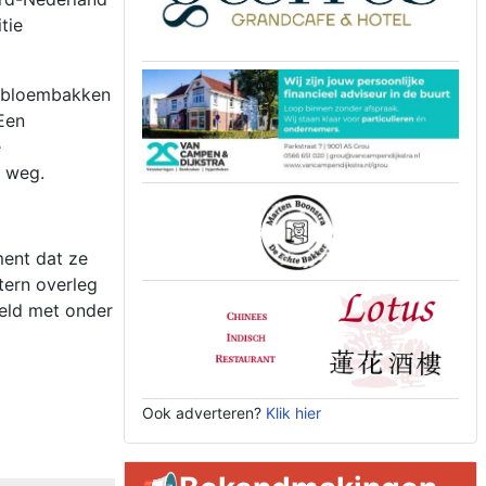
tie
e bloembakken
Een
e
n weg.
ment dat ze
tern overleg
eld met onder
Ook adverteren?
Klik hier