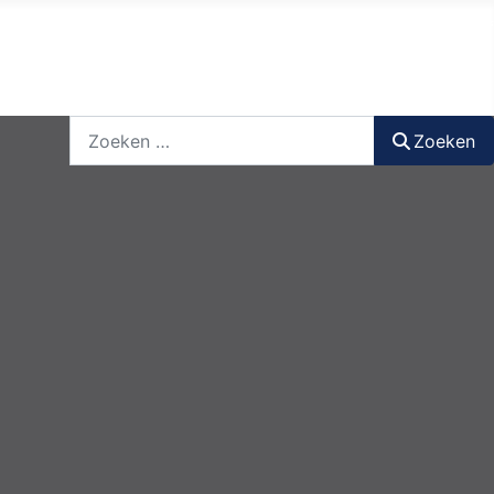
nieuwsbrief
login
registreer
Zoeken
Zoeken