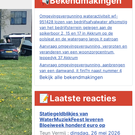
📢Bekendmakingen
Omgevingsvergunning wateractiviteit wf-
951428 lozen van bedrijfsafvalwater afkomstig
van het bedrijfsterrein gelegen aan de
spikerboor 2, 15 en 17 in Akkrum op de
polsleat en de watergang langs it patroan
Aanvraag omgevingsvergunning, vergroten en
veranderen van een woonzorgcentrum,
leppedyk 37 Akkrum
Aanvraag omgevingsvergunning, aanbrengen
van een damwand, it finl?n naast nummer 4
Akkrum
Bekijk alle bekendmakingen
Aanvraag evenementenvergunning
jubileumweekend, heechein 1a, Akkrum
📝Laatste reacties
Verlening omgevingsvergunning, tijdelijk
gebruik openbare ruimte 02-10 t/m 02-11-
2026, sitadel voor nr 6 te Akkrum
Statiegeldblikjes van
Aanvraag omgevingsvergunning, tijdelijk
WaterMuziekFeest leveren
gebruik openbare ruimte 02-10 t/m 02-11-
Bloeiweek honderd euro op
2026, sitadel voor nr 6 te Akkrum
Teun Vermij :
dinsdag, 26 mei 2026
Verlenging beslistermijn aanvraag