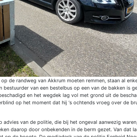
r op de randweg van Akkrum moeten remmen, staan al enke
 bestuurder van een bestelbus op een van de bakken is ge
 beschadigd en het wegdek lag vol met grond uit de besch
blind op het moment dat hij ‘s ochtends vroeg over de br
dvies van de politie, die bij het ongeval aanwezig waren,
ken daarop door onbekenden in de berm gezet. Van dat laa
et op de hoogte. De
mediadesk van de politie Eenheid No