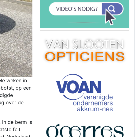
le weken in
botst, op een
adigde
ug over de
 in de berm is
tste feit
ord-Nederland