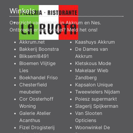
Winkels
Overzicht van winkels in Akkrum en Nes.
Ontbreekt er een winkel?
Meld het ons
!
Akkrum.net
Kaashuys Akkrum
Bakkerij Boonstra
De Dames van
Bliksem!8491
Akkrum
Bloemen Vlijtige
Kletskous Mode
Lies
Makelaar Wieb
Boekhandel Friso
Zandberg
Chesterfield
Kapsalon Unique
meubelen
Tweewielers Nijdam
Cor Oosterhoff
Poiesz supermarkt
Woning
Slagerij Spijkerman
Galerie Atelier
Van Slooten
Acanthus
Opticiens
Fizel Drogisterij
Woonwinkel De