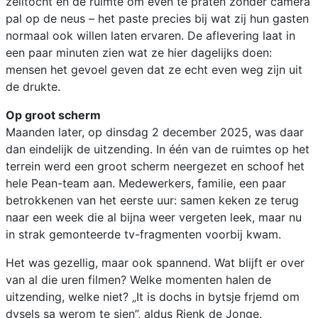
zeiltocht en de ruimte om even te praten zonder camera
pal op de neus – het paste precies bij wat zij hun gasten
normaal ook willen laten ervaren. De aflevering laat in
een paar minuten zien wat ze hier dagelijks doen:
mensen het gevoel geven dat ze echt even weg zijn uit
de drukte.
Op groot scherm
Maanden later, op dinsdag 2 december 2025, was daar
dan eindelijk de uitzending. In één van de ruimtes op het
terrein werd een groot scherm neergezet en schoof het
hele Pean-team aan. Medewerkers, familie, een paar
betrokkenen van het eerste uur: samen keken ze terug
naar een week die al bijna weer vergeten leek, maar nu
in strak gemonteerde tv-fragmenten voorbij kwam.
Het was gezellig, maar ook spannend. Wat blijft er over
van al die uren filmen? Welke momenten halen de
uitzending, welke niet? „It is dochs in bytsje frjemd om
dysels sa werom te sjen”, aldus Rienk de Jonge.