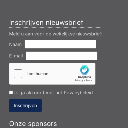
flearbosk 7, veenhoop
Verlening ontheffing geluid zomeravondconcert Akkrum,
tsjerkebleek in Akkrum
Inschrijven nieuwsbrief
Meld u aan voor de wekelijkse nieuwsbrief:
Naam
E-mail
Ik ga akkoord met het
Privacybeleid
Inschrijven
Onze sponsors