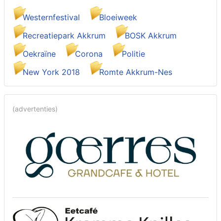
Westernfestival
Bloeiweek
Recreatiepark Akkrum
BOSK Akkrum
Oekraïne
Corona
Politie
New York 2018
Romte Akkrum-Nes
(advertenties)