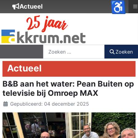
♿
≡
Actueel
nieuwsbrief
login
registreer
Zoeken
Zoeken
Actueel
B&B aan het water: Pean Buiten op
televisie bij Omroep MAX
Details
Gepubliceerd: 04 december 2025