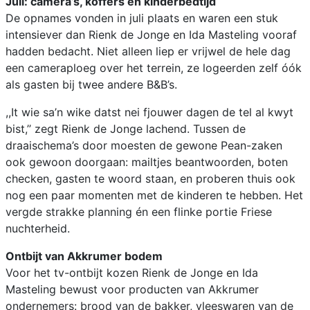
Juli: camera’s, koffers en kinderbedtijd
De opnames vonden in juli plaats en waren een stuk
intensiever dan Rienk de Jonge en Ida Masteling vooraf
hadden bedacht. Niet alleen liep er vrijwel de hele dag
een cameraploeg over het terrein, ze logeerden zelf óók
als gasten bij twee andere B&B’s.
,,It wie sa’n wike datst nei fjouwer dagen de tel al kwyt
bist,’’ zegt Rienk de Jonge lachend. Tussen de
draaischema’s door moesten de gewone Pean-zaken
ook gewoon doorgaan: mailtjes beantwoorden, boten
checken, gasten te woord staan, en proberen thuis ook
nog een paar momenten met de kinderen te hebben. Het
vergde strakke planning én een flinke portie Friese
nuchterheid.
Ontbijt van Akkrumer bodem
Voor het tv-ontbijt kozen Rienk de Jonge en Ida
Masteling bewust voor producten van Akkrumer
ondernemers: brood van de bakker, vleeswaren van de