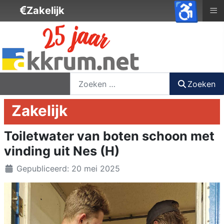
♿
≡
Zakelijk
nieuwsbrief
login
registreer
Zoeken
Zoeken
Zakelijk
Toiletwater van boten schoon met
vinding uit Nes (H)
Details
Gepubliceerd: 20 mei 2025