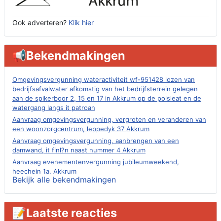
Ook adverteren?
Klik hier
📢Bekendmakingen
Omgevingsvergunning wateractiviteit wf-951428 lozen van
bedrijfsafvalwater afkomstig van het bedrijfsterrein gelegen
aan de spikerboor 2, 15 en 17 in Akkrum op de polsleat en de
watergang langs it patroan
Aanvraag omgevingsvergunning, vergroten en veranderen van
een woonzorgcentrum, leppedyk 37 Akkrum
Aanvraag omgevingsvergunning, aanbrengen van een
damwand, it finl?n naast nummer 4 Akkrum
Aanvraag evenementenvergunning jubileumweekend,
heechein 1a, Akkrum
Bekijk alle bekendmakingen
Verlening omgevingsvergunning, tijdelijk gebruik openbare
ruimte 02-10 t/m 02-11-2026, sitadel voor nr 6 te Akkrum
Aanvraag omgevingsvergunning, tijdelijk gebruik openbare
📝Laatste reacties
ruimte 02-10 t/m 02-11-2026, sitadel voor nr 6 te Akkrum