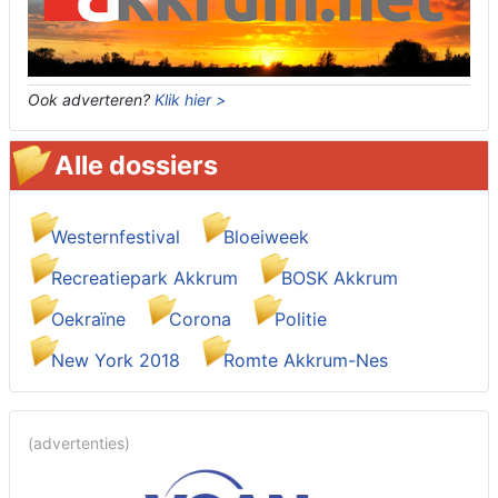
Ook adverteren?
Klik hier >
Alle dossiers
Westernfestival
Bloeiweek
Recreatiepark Akkrum
BOSK Akkrum
Oekraïne
Corona
Politie
New York 2018
Romte Akkrum-Nes
(advertenties)