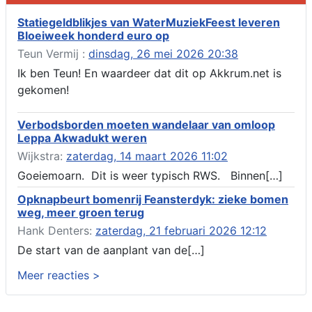
Verlenging beslistermijn aanvraag omgevingsvergunning,
heechein 28, 8491 em Akkrum
Statiegeldblikjes van WaterMuziekFeest leveren
Bloeiweek honderd euro op
Aanvraag omgevingsvergunning, veranderen van een woning
(voordeur en dakkapel), boarnsterdyk 75 Akkrum
Teun Vermij :
dinsdag, 26 mei 2026 20:38
Aanvraag omgevingsvergunning wateractiviteit wf-1012586
Ik ben Teun! En waardeer dat dit op Akkrum.net is
aanbrengen van asfalt t.b.v. onderhoud fietspad t.h.v
gekomen!
boarnsterdyk, Akkrum
Locatiestudie Akkrum
Verbodsborden moeten wandelaar van omloop
Verlening ontheffing geluid, boarnsw?l Akkrum
Leppa Akwadukt weren
Kennisgeving vergunningaanvraag voor het -bouwwerken,
Wijkstra:
zaterdag, 14 maart 2026 11:02
werken en objecten in of bij een oppervlaktewaterlichaam, niet
zijnde de noordzee, of waterkering in beheer bij het rijk te
Goeiemoarn. Dit is weer typisch RWS. Binnen[…]
Akkrum
Opknapbeurt bomenrij Feansterdyk: zieke bomen
Verlening omgevingsvergunning, veranderen van twee
weg, meer groen terug
bruggen (renovatie), ljouwerterdyk nabij nummer 6 Akkrum
Verlening ontheffing geluid, heechein Akkrum
Hank Denters:
zaterdag, 21 februari 2026 12:12
Melding milieubelastende activiteit aanleggen gesloten
De start van de aanplant van de[…]
bodemenergiesysteem, it weidl?n 14, 8491 da Akkrum
Meer reacties >
Omgevingsvergunning wateractiviteit wf-999662 aanleggen
van dammen en ter compensatie graven en verbreden van
watergangen t.h.v. polsleatwei 15 te Akkrum en aanleggen van