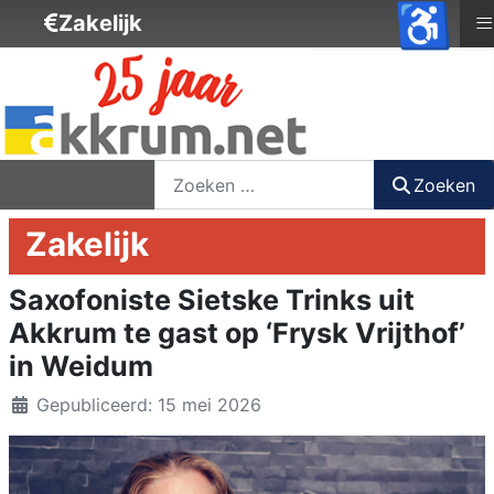
♿
≡
Zakelijk
nieuwsbrief
login
registreer
Zoeken
Zoeken
Zakelijk
Saxofoniste Sietske Trinks uit
Akkrum te gast op ‘Frysk Vrijthof’
in Weidum
Details
Gepubliceerd: 15 mei 2026