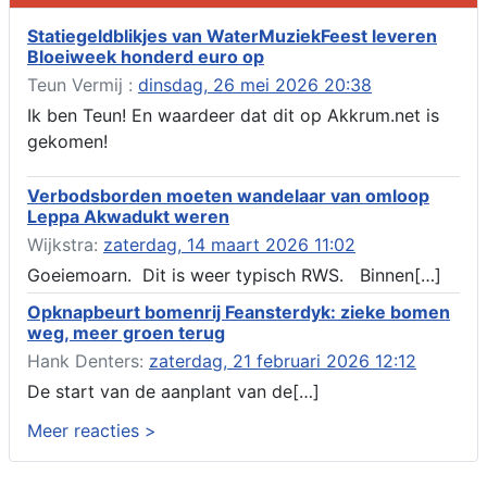
Verlenging beslistermijn aanvraag omgevingsvergunning,
heechein 28, 8491 em Akkrum
Statiegeldblikjes van WaterMuziekFeest leveren
Bloeiweek honderd euro op
Aanvraag omgevingsvergunning, veranderen van een woning
(voordeur en dakkapel), boarnsterdyk 75 Akkrum
Teun Vermij :
dinsdag, 26 mei 2026 20:38
Aanvraag omgevingsvergunning wateractiviteit wf-1012586
Ik ben Teun! En waardeer dat dit op Akkrum.net is
aanbrengen van asfalt t.b.v. onderhoud fietspad t.h.v
gekomen!
boarnsterdyk, Akkrum
Locatiestudie Akkrum
Verbodsborden moeten wandelaar van omloop
Verlening ontheffing geluid, boarnsw?l Akkrum
Leppa Akwadukt weren
Kennisgeving vergunningaanvraag voor het -bouwwerken,
Wijkstra:
zaterdag, 14 maart 2026 11:02
werken en objecten in of bij een oppervlaktewaterlichaam, niet
zijnde de noordzee, of waterkering in beheer bij het rijk te
Goeiemoarn. Dit is weer typisch RWS. Binnen[…]
Akkrum
Opknapbeurt bomenrij Feansterdyk: zieke bomen
Verlening omgevingsvergunning, veranderen van twee
weg, meer groen terug
bruggen (renovatie), ljouwerterdyk nabij nummer 6 Akkrum
Verlening ontheffing geluid, heechein Akkrum
Hank Denters:
zaterdag, 21 februari 2026 12:12
Melding milieubelastende activiteit aanleggen gesloten
De start van de aanplant van de[…]
bodemenergiesysteem, it weidl?n 14, 8491 da Akkrum
Meer reacties >
Omgevingsvergunning wateractiviteit wf-999662 aanleggen
van dammen en ter compensatie graven en verbreden van
watergangen t.h.v. polsleatwei 15 te Akkrum en aanleggen van