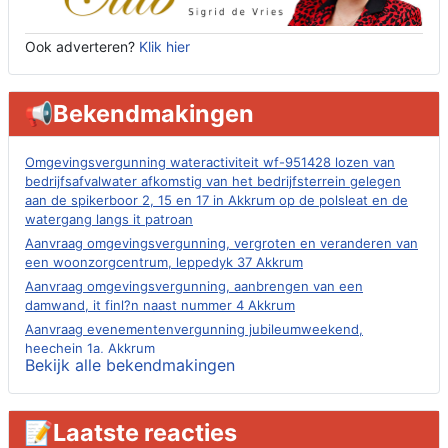
Ook adverteren?
Klik hier
📢Bekendmakingen
Omgevingsvergunning wateractiviteit wf-951428 lozen van
bedrijfsafvalwater afkomstig van het bedrijfsterrein gelegen
aan de spikerboor 2, 15 en 17 in Akkrum op de polsleat en de
watergang langs it patroan
Aanvraag omgevingsvergunning, vergroten en veranderen van
een woonzorgcentrum, leppedyk 37 Akkrum
Aanvraag omgevingsvergunning, aanbrengen van een
damwand, it finl?n naast nummer 4 Akkrum
Aanvraag evenementenvergunning jubileumweekend,
heechein 1a, Akkrum
Bekijk alle bekendmakingen
Verlening omgevingsvergunning, tijdelijk gebruik openbare
ruimte 02-10 t/m 02-11-2026, sitadel voor nr 6 te Akkrum
Aanvraag omgevingsvergunning, tijdelijk gebruik openbare
📝Laatste reacties
ruimte 02-10 t/m 02-11-2026, sitadel voor nr 6 te Akkrum