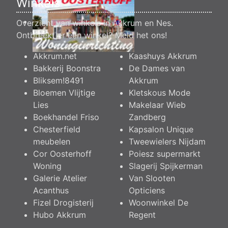
Winkels
Overzicht van winkels in Akkrum en Nes.
Ontbreekt er een winkel?
Meld het ons
!
Akkrum.net
Kaashuys Akkrum
Bakkerij Boonstra
De Dames van
Bliksem!8491
Akkrum
Bloemen Vlijtige
Kletskous Mode
Lies
Makelaar Wieb
Boekhandel Friso
Zandberg
Chesterfield
Kapsalon Unique
meubelen
Tweewielers Nijdam
Cor Oosterhoff
Poiesz supermarkt
Woning
Slagerij Spijkerman
Galerie Atelier
Van Slooten
Acanthus
Opticiens
Fizel Drogisterij
Woonwinkel De
Hubo Akkrum
Regent