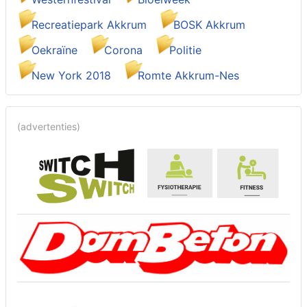
Recreatiepark Akkrum
BOSK Akkrum
Oekraïne
Corona
Politie
New York 2018
Romte Akkrum-Nes
(advertenties)