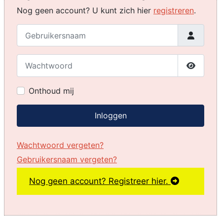
Nog geen account? U kunt zich hier
registreren
.
Gebruikersnaam
Wachtwoord
Toon w
Onthoud mij
Inloggen
Wachtwoord vergeten?
Gebruikersnaam vergeten?
Nog geen account? Registreer hier.