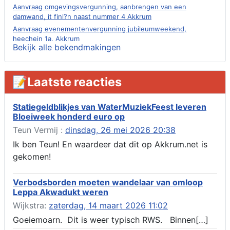
Aanvraag omgevingsvergunning, aanbrengen van een
damwand, it finl?n naast nummer 4 Akkrum
Aanvraag evenementenvergunning jubileumweekend,
heechein 1a, Akkrum
Bekijk alle bekendmakingen
Verlening omgevingsvergunning, tijdelijk gebruik openbare
ruimte 02-10 t/m 02-11-2026, sitadel voor nr 6 te Akkrum
Aanvraag omgevingsvergunning, tijdelijk gebruik openbare
📝Laatste reacties
ruimte 02-10 t/m 02-11-2026, sitadel voor nr 6 te Akkrum
Verlenging beslistermijn aanvraag omgevingsvergunning,
heechein 28, 8491 em Akkrum
Statiegeldblikjes van WaterMuziekFeest leveren
Bloeiweek honderd euro op
Aanvraag omgevingsvergunning, veranderen van een woning
(voordeur en dakkapel), boarnsterdyk 75 Akkrum
Teun Vermij :
dinsdag, 26 mei 2026 20:38
Aanvraag omgevingsvergunning wateractiviteit wf-1012586
Ik ben Teun! En waardeer dat dit op Akkrum.net is
aanbrengen van asfalt t.b.v. onderhoud fietspad t.h.v
gekomen!
boarnsterdyk, Akkrum
Locatiestudie Akkrum
Verbodsborden moeten wandelaar van omloop
Verlening ontheffing geluid, boarnsw?l Akkrum
Leppa Akwadukt weren
Kennisgeving vergunningaanvraag voor het -bouwwerken,
Wijkstra:
zaterdag, 14 maart 2026 11:02
werken en objecten in of bij een oppervlaktewaterlichaam, niet
zijnde de noordzee, of waterkering in beheer bij het rijk te
Goeiemoarn. Dit is weer typisch RWS. Binnen[…]
Akkrum