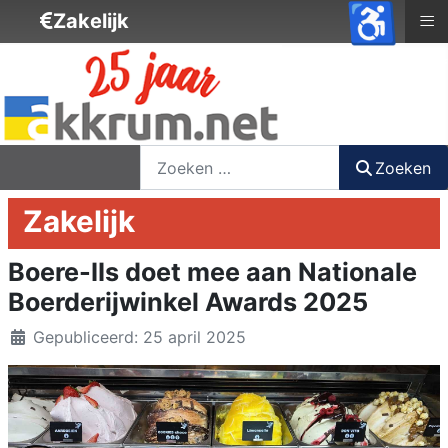
♿
≡
Zakelijk
nieuwsbrief
login
registreer
Zoeken
Zoeken
Zakelijk
Boere-IIs doet mee aan Nationale
Boerderijwinkel Awards 2025
Details
Gepubliceerd: 25 april 2025