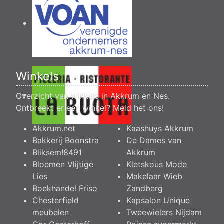
Winkels
Overzicht van winkels in Akkrum en Nes.
Ontbreekt er een winkel?
Meld het ons
!
Akkrum.net
Kaashuys Akkrum
Bakkerij Boonstra
De Dames van
Bliksem!8491
Akkrum
Bloemen Vlijtige
Kletskous Mode
Lies
Makelaar Wieb
Boekhandel Friso
Zandberg
Chesterfield
Kapsalon Unique
meubelen
Tweewielers Nijdam