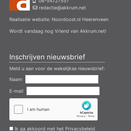
06-54727557
Aanvraag omgevingsvergunning, bouwen van een
bedrijfsverzamelgebouw, spikerboor naast nummer 11-1
redactie@akkrum.net
Akkrum
Realisatie website:
Noordoost.nl
Heerenveen
Aanvraag omgevingsvergunning wateractiviteit wf-1009518
dempen en compenseren van een watergang t.b.v. plaatsen
van een transformatorstation project nulelie Akkrum nabij de
Wordt vandaag nog Vriend van Akkrum.net!
flearbosk 7, veenhoop
Verlening ontheffing geluid zomeravondconcert Akkrum,
tsjerkebleek in Akkrum
Inschrijven nieuwsbrief
Meld u aan voor de wekelijkse nieuwsbrief:
Naam
E-mail
Ik ga akkoord met het
Privacybeleid