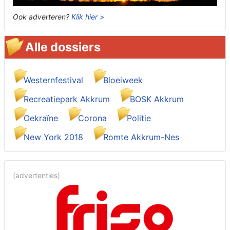
Ook adverteren?
Klik hier >
Alle dossiers
Westernfestival
Bloeiweek
Recreatiepark Akkrum
BOSK Akkrum
Oekraïne
Corona
Politie
New York 2018
Romte Akkrum-Nes
(advertenties)