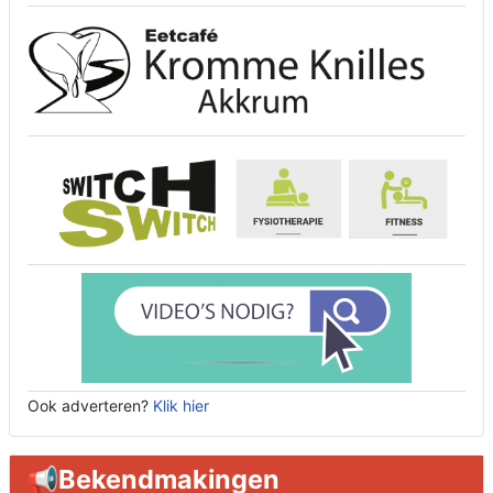
Ook adverteren?
Klik hier
📢Bekendmakingen