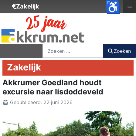
♿
≡
Zakelijk
nieuwsbrief
login
registreer
Zoeken
Zoeken
Zakelijk
Akkrumer Goedland houdt
excursie naar lisdoddeveld
Details
Gepubliceerd: 22 juni 2026