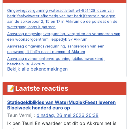
Omgevingsvergunning wateractiviteit wf-951428 lozen van
bedrijfsafvalwater afkomstig van het bedrijfsterrein gelegen
aan de spikerboor 2, 15 en 17 in Akkrum op de polsleat en de
watergang langs it patroan
Aanvraag omgevingsvergunning, vergroten en veranderen van
een woonzorgcentrum, leppedyk 37 Akkrum
Aanvraag omgevingsvergunning, aanbrengen van een
damwand, it finl?n naast nummer 4 Akkrum
Aanvraag evenementenvergunning jubileumweekend,
heechein 1a, Akkrum
Bekijk alle bekendmakingen
Verlening omgevingsvergunning, tijdelijk gebruik openbare
ruimte 02-10 t/m 02-11-2026, sitadel voor nr 6 te Akkrum
Aanvraag omgevingsvergunning, tijdelijk gebruik openbare
📝Laatste reacties
ruimte 02-10 t/m 02-11-2026, sitadel voor nr 6 te Akkrum
Verlenging beslistermijn aanvraag omgevingsvergunning,
heechein 28, 8491 em Akkrum
Statiegeldblikjes van WaterMuziekFeest leveren
Bloeiweek honderd euro op
Aanvraag omgevingsvergunning, veranderen van een woning
(voordeur en dakkapel), boarnsterdyk 75 Akkrum
Teun Vermij :
dinsdag, 26 mei 2026 20:38
Aanvraag omgevingsvergunning wateractiviteit wf-1012586
Ik ben Teun! En waardeer dat dit op Akkrum.net is
aanbrengen van asfalt t.b.v. onderhoud fietspad t.h.v