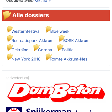
Ook adverteren?
Klik hier >
Alle dossiers
Westernfestival
Bloeiweek
Recreatiepark Akkrum
BOSK Akkrum
Oekraïne
Corona
Politie
New York 2018
Romte Akkrum-Nes
(advertenties)