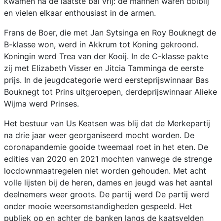
kwamen na de laatste bal vrij: de mannen waren dolblij
en vielen elkaar enthousiast in de armen.
Frans de Boer, die met Jan Sytsinga en Roy Bouknegt de
B-klasse won, werd in Akkrum tot Koning gekroond.
Koningin werd Trea van der Kooij. In de C-klasse pakte
zij met Elizabeth Visser en Jitcia Tamminga de eerste
prijs. In de jeugdcategorie werd eersteprijswinnaar Bas
Bouknegt tot Prins uitgeroepen, derdeprijswinnaar Alieke
Wijma werd Prinses.
Het bestuur van Us Keatsen was blij dat de Merkepartij
na drie jaar weer georganiseerd mocht worden. De
coronapandemie gooide tweemaal roet in het eten. De
edities van 2020 en 2021 mochten vanwege de strenge
locdownmaatregelen niet worden gehouden. Met acht
volle lijsten bij de heren, dames en jeugd was het aantal
deelnemers weer groots. De partij werd De partij werd
onder mooie weersomstandigheden gespeeld. Het
publiek op en achter de banken langs de kaatsvelden