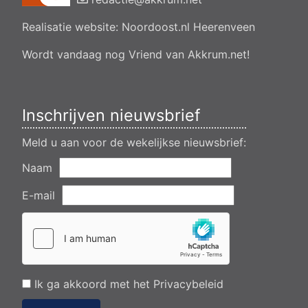
Akkrum
Realisatie website:
Noordoost.nl
Heerenveen
Aanvraag omgevingsvergunning wateractiviteit wf-1009518
dempen en compenseren van een watergang t.b.v. plaatsen
van een transformatorstation project nulelie Akkrum nabij de
Wordt vandaag nog Vriend van Akkrum.net!
flearbosk 7, veenhoop
Verlening ontheffing geluid zomeravondconcert Akkrum,
tsjerkebleek in Akkrum
Inschrijven nieuwsbrief
Meld u aan voor de wekelijkse nieuwsbrief:
Naam
E-mail
Ik ga akkoord met het
Privacybeleid