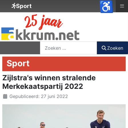
♿
≡
Sport
nieuwsbrief
login
registreer
Zoeken
Zoeken
Sport
Zijlstra's winnen stralende
Merkekaatspartij 2022
Details
Gepubliceerd: 27 juni 2022