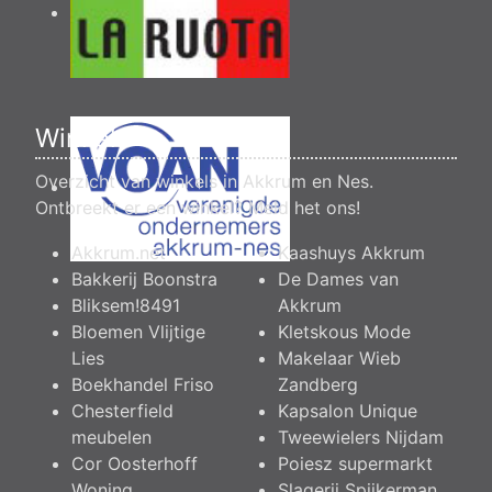
Winkels
Overzicht van winkels in Akkrum en Nes.
Ontbreekt er een winkel?
Meld het ons
!
Akkrum.net
Kaashuys Akkrum
Bakkerij Boonstra
De Dames van
Bliksem!8491
Akkrum
Bloemen Vlijtige
Kletskous Mode
Lies
Makelaar Wieb
Boekhandel Friso
Zandberg
Chesterfield
Kapsalon Unique
meubelen
Tweewielers Nijdam
Cor Oosterhoff
Poiesz supermarkt
Woning
Slagerij Spijkerman