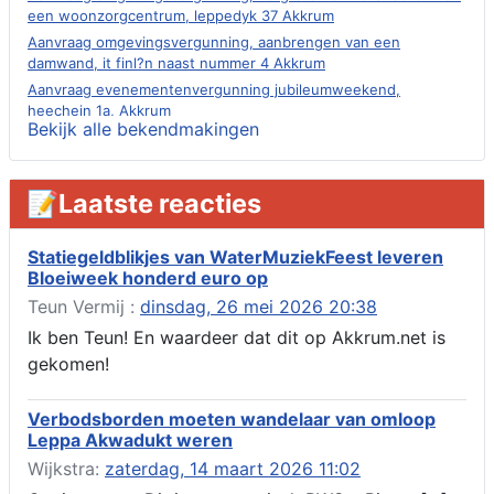
een woonzorgcentrum, leppedyk 37 Akkrum
Aanvraag omgevingsvergunning, aanbrengen van een
damwand, it finl?n naast nummer 4 Akkrum
Aanvraag evenementenvergunning jubileumweekend,
heechein 1a, Akkrum
Bekijk alle bekendmakingen
Verlening omgevingsvergunning, tijdelijk gebruik openbare
ruimte 02-10 t/m 02-11-2026, sitadel voor nr 6 te Akkrum
Aanvraag omgevingsvergunning, tijdelijk gebruik openbare
📝Laatste reacties
ruimte 02-10 t/m 02-11-2026, sitadel voor nr 6 te Akkrum
Verlenging beslistermijn aanvraag omgevingsvergunning,
heechein 28, 8491 em Akkrum
Statiegeldblikjes van WaterMuziekFeest leveren
Bloeiweek honderd euro op
Aanvraag omgevingsvergunning, veranderen van een woning
(voordeur en dakkapel), boarnsterdyk 75 Akkrum
Teun Vermij :
dinsdag, 26 mei 2026 20:38
Aanvraag omgevingsvergunning wateractiviteit wf-1012586
Ik ben Teun! En waardeer dat dit op Akkrum.net is
aanbrengen van asfalt t.b.v. onderhoud fietspad t.h.v
gekomen!
boarnsterdyk, Akkrum
Locatiestudie Akkrum
Verbodsborden moeten wandelaar van omloop
Verlening ontheffing geluid, boarnsw?l Akkrum
Leppa Akwadukt weren
Kennisgeving vergunningaanvraag voor het -bouwwerken,
Wijkstra:
zaterdag, 14 maart 2026 11:02
werken en objecten in of bij een oppervlaktewaterlichaam, niet
zijnde de noordzee, of waterkering in beheer bij het rijk te