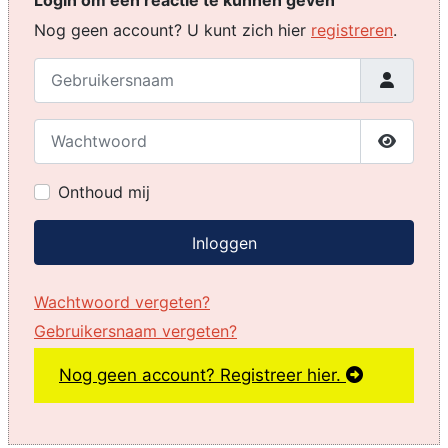
Nog geen account? U kunt zich hier
registreren
.
Gebruikersnaam
Wachtwoord
Toon w
Onthoud mij
Inloggen
Wachtwoord vergeten?
Gebruikersnaam vergeten?
Nog geen account? Registreer hier.