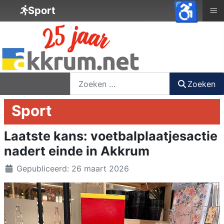
♿
≡
Sport
nieuwsbrief
login
registreer
Zoeken
Zoeken
Sport
Laatste kans: voetbalplaatjesactie
nadert einde in Akkrum
Details
Gepubliceerd: 26 maart 2026