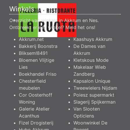
Winkels
Overzicht van winkels in Akkrum en Nes.
Ontbreekt er een winkel?
Meld het ons
!
Akkrum.net
Kaashuys Akkrum
Bakkerij Boonstra
De Dames van
Bliksem!8491
Akkrum
Bloemen Vlijtige
Kletskous Mode
Lies
Makelaar Wieb
Boekhandel Friso
Zandberg
Chesterfield
Kapsalon Unique
meubelen
Tweewielers Nijdam
Cor Oosterhoff
Poiesz supermarkt
Woning
Slagerij Spijkerman
Galerie Atelier
Van Slooten
Acanthus
Opticiens
Fizel Drogisterij
Woonwinkel De
Hubo Akkrum
Regent