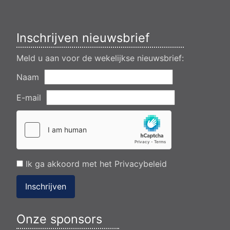
flearbosk 7, veenhoop
Verlening ontheffing geluid zomeravondconcert Akkrum,
tsjerkebleek in Akkrum
Inschrijven nieuwsbrief
Meld u aan voor de wekelijkse nieuwsbrief:
Naam
E-mail
Ik ga akkoord met het
Privacybeleid
Inschrijven
Onze sponsors