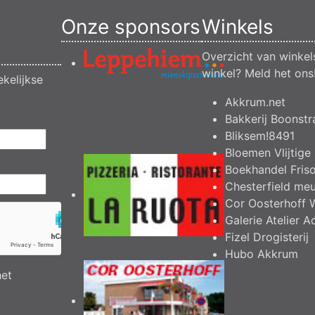
Onze sponsors
Winkels
Overzicht van winkel
winkel?
Meld het ons
kelijkse
Akkrum.net
Bakkerij Boonstr
Bliksem!8491
Bloemen Vlijtige 
Boekhandel Fris
Chesterfield me
Cor Oosterhoff 
Galerie Atelier A
Fizel Drogisterij
Hubo Akkrum
het