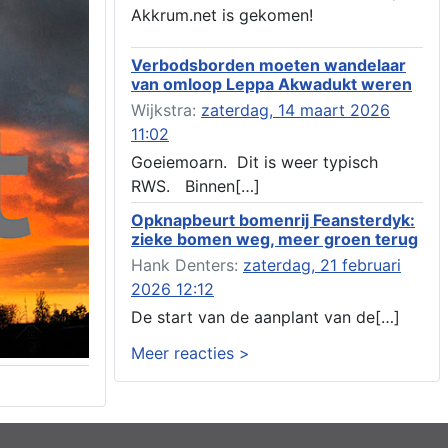
Aanvraag omgevingsvergunning, veranderen
Akkrum.net is gekomen!
van een woning (voordeur en dakkapel),
boarnsterdyk 75 Akkrum
Verbodsborden moeten wandelaar
Aanvraag omgevingsvergunning
van omloop Leppa Akwadukt weren
wateractiviteit wf-1012586 aanbrengen van
asfalt t.b.v. onderhoud fietspad t.h.v
Wijkstra:
zaterdag, 14 maart 2026
boarnsterdyk, Akkrum
11:02
Locatiestudie Akkrum
Goeiemoarn. Dit is weer typisch
Verlening ontheffing geluid, boarnsw?l
RWS. Binnen[…]
Akkrum
Kennisgeving vergunningaanvraag voor het -
Opknapbeurt bomenrij Feansterdyk:
bouwwerken, werken en objecten in of bij
zieke bomen weg, meer groen terug
een oppervlaktewaterlichaam, niet zijnde de
Hank Denters:
zaterdag, 21 februari
noordzee, of waterkering in beheer bij het rijk
2026 12:12
te Akkrum
Verlening omgevingsvergunning, veranderen
De start van de aanplant van de[…]
van twee bruggen (renovatie), ljouwerterdyk
Meer reacties >
nabij nummer 6 Akkrum
Verlening ontheffing geluid, heechein Akkrum
Melding milieubelastende activiteit aanleggen
gesloten bodemenergiesysteem, it weidl?n
14, 8491 da Akkrum