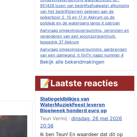
951428 lozen van bedrijfsafvalwater afkomstig
van het bedrijfsterrein gelegen aan de
spikerboor 2, 15 en 17 in Akkrum op de
polsleat en de watergang langs it patroan
Aanvraag omgevingsvergunning, vergroten en
veranderen van een woonzorgcentrum,
leppedyk 37 Akkrum
Aanvraag omgevingsvergunning, aanbrengen
van een damwand, it finl?n naast nummer 4
Akkrum
Bekijk alle bekendmakingen
Aanvraag evenementenvergunning
jubileumweekend, heechein 1a, Akkrum
📝Laatste reacties
Verlening omgevingsvergunning, tijdelijk
gebruik openbare ruimte 02-10 t/m 02-11-
2026, sitadel voor nr 6 te Akkrum
Statiegeldblikjes van
Aanvraag omgevingsvergunning, tijdelijk
WaterMuziekFeest leveren
gebruik openbare ruimte 02-10 t/m 02-11-
Bloeiweek honderd euro op
2026, sitadel voor nr 6 te Akkrum
Teun Vermij :
dinsdag, 26 mei 2026
Verlenging beslistermijn aanvraag
omgevingsvergunning, heechein 28, 8491 em
20:38
Akkrum
Ik ben Teun! En waardeer dat dit op