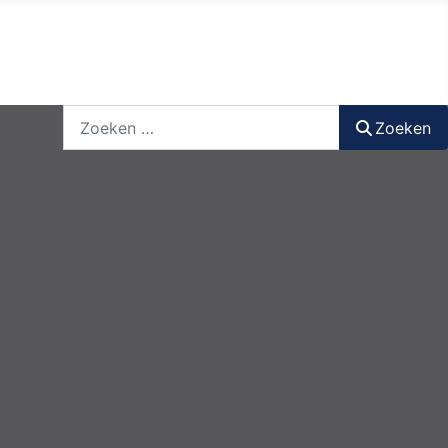
nieuwsbrief
login
registreer
Zoeken
Zoeken