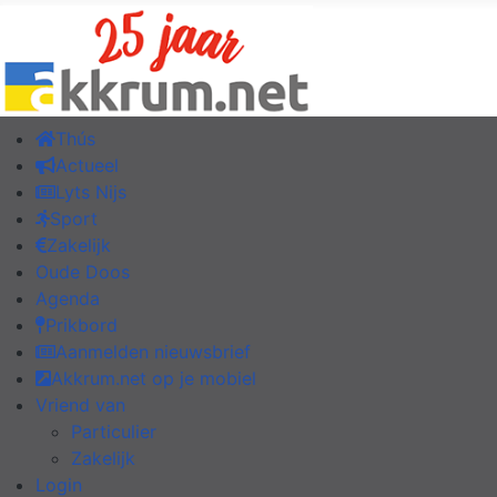
Thús
Actueel
Lyts Nijs
Sport
Zakelijk
Oude Doos
Agenda
Prikbord
Aanmelden nieuwsbrief
Akkrum.net op je mobiel
Vriend van
Particulier
Zakelijk
Login