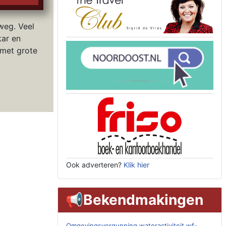
weg. Veel
kar en
met grote
Ook adverteren?
Klik hier
📢Bekendmakingen
Omgevingsvergunning wateractiviteit wf-