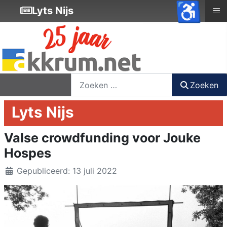
♿
≡
Lyts Nijs
nieuwsbrief
login
registreer
Zoeken
Zoeken
Lyts Nijs
Valse crowdfunding voor Jouke
Hospes
Details
Gepubliceerd: 13 juli 2022