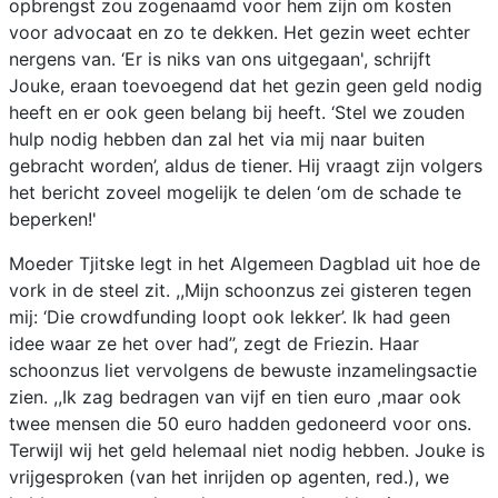
opbrengst zou zogenaamd voor hem zijn om kosten
voor advocaat en zo te dekken. Het gezin weet echter
nergens van. ‘Er is niks van ons uitgegaan', schrijft
Jouke, eraan toevoegend dat het gezin geen geld nodig
heeft en er ook geen belang bij heeft. ‘Stel we zouden
hulp nodig hebben dan zal het via mij naar buiten
gebracht worden’, aldus de tiener. Hij vraagt zijn volgers
het bericht zoveel mogelijk te delen ‘om de schade te
beperken!'
Moeder Tjitske legt in het Algemeen Dagblad uit hoe de
vork in de steel zit. ,,Mijn schoonzus zei gisteren tegen
mij: ‘Die crowdfunding loopt ook lekker’. Ik had geen
idee waar ze het over had’’, zegt de Friezin. Haar
schoonzus liet vervolgens de bewuste inzamelingsactie
zien. ,,Ik zag bedragen van vijf en tien euro ,maar ook
twee mensen die 50 euro hadden gedoneerd voor ons.
Terwijl wij het geld helemaal niet nodig hebben. Jouke is
vrijgesproken (van het inrijden op agenten, red.), we