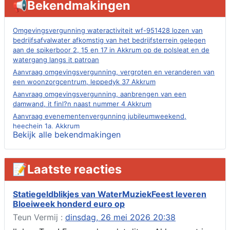
📢Bekendmakingen
Omgevingsvergunning wateractiviteit wf-951428 lozen van
bedrijfsafvalwater afkomstig van het bedrijfsterrein gelegen
aan de spikerboor 2, 15 en 17 in Akkrum op de polsleat en de
watergang langs it patroan
Aanvraag omgevingsvergunning, vergroten en veranderen van
een woonzorgcentrum, leppedyk 37 Akkrum
Aanvraag omgevingsvergunning, aanbrengen van een
damwand, it finl?n naast nummer 4 Akkrum
Aanvraag evenementenvergunning jubileumweekend,
heechein 1a, Akkrum
Bekijk alle bekendmakingen
Verlening omgevingsvergunning, tijdelijk gebruik openbare
ruimte 02-10 t/m 02-11-2026, sitadel voor nr 6 te Akkrum
Aanvraag omgevingsvergunning, tijdelijk gebruik openbare
📝Laatste reacties
ruimte 02-10 t/m 02-11-2026, sitadel voor nr 6 te Akkrum
Verlenging beslistermijn aanvraag omgevingsvergunning,
heechein 28, 8491 em Akkrum
Statiegeldblikjes van WaterMuziekFeest leveren
Bloeiweek honderd euro op
Aanvraag omgevingsvergunning, veranderen van een woning
(voordeur en dakkapel), boarnsterdyk 75 Akkrum
Teun Vermij :
dinsdag, 26 mei 2026 20:38
Aanvraag omgevingsvergunning wateractiviteit wf-1012586