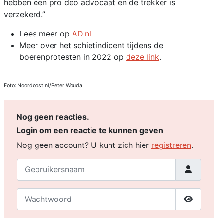
hebben een pro deo advocaat en de trekker is
verzekerd.’’
Lees meer op
AD.nl
Meer over het schietindicent tijdens de
boerenprotesten in 2022 op
deze link
.
Foto: Noordoost.nl/Peter Wouda
Nog geen reacties.
Login om een reactie te kunnen geven
Nog geen account? U kunt zich hier
registreren
.
Gebruikersnaam
Wachtwoord
Toon w