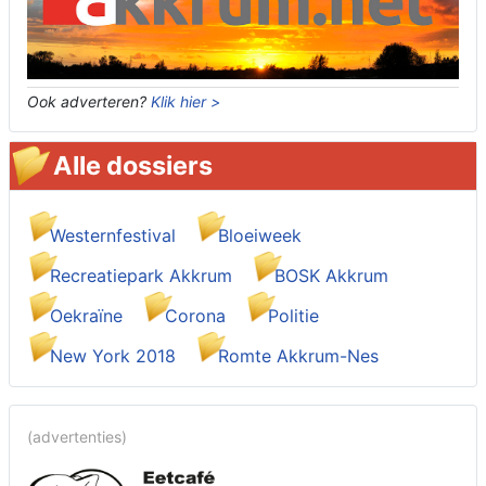
Ook adverteren?
Klik hier >
Alle dossiers
Westernfestival
Bloeiweek
Recreatiepark Akkrum
BOSK Akkrum
Oekraïne
Corona
Politie
New York 2018
Romte Akkrum-Nes
(advertenties)