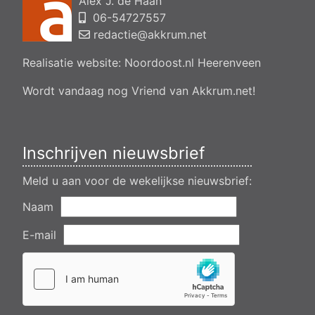
Alex J. de Haan
bedrijfsgebouw, polsleatwei 11 Akkrum
06-54727557
Aanvraag omgevingsvergunning, bouwen van een
bedrijfsverzamelgebouw, spikerboor naast nummer 11-1
redactie@akkrum.net
Akkrum
Realisatie website:
Noordoost.nl
Heerenveen
Aanvraag omgevingsvergunning wateractiviteit wf-1009518
dempen en compenseren van een watergang t.b.v. plaatsen
van een transformatorstation project nulelie Akkrum nabij de
Wordt vandaag nog Vriend van Akkrum.net!
flearbosk 7, veenhoop
Verlening ontheffing geluid zomeravondconcert Akkrum,
tsjerkebleek in Akkrum
Inschrijven nieuwsbrief
Meld u aan voor de wekelijkse nieuwsbrief:
Naam
E-mail