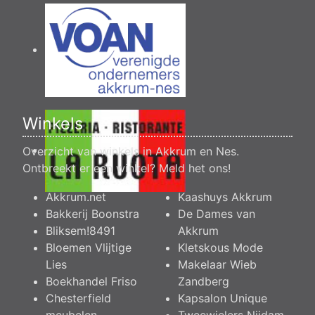
Winkels
Overzicht van winkels in Akkrum en Nes.
Ontbreekt er een winkel?
Meld het ons
!
Akkrum.net
Kaashuys Akkrum
Bakkerij Boonstra
De Dames van
Bliksem!8491
Akkrum
Bloemen Vlijtige
Kletskous Mode
Lies
Makelaar Wieb
Boekhandel Friso
Zandberg
Chesterfield
Kapsalon Unique