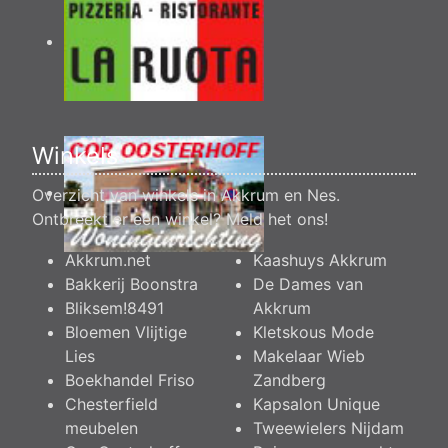
Winkels
Overzicht van winkels in Akkrum en Nes.
Ontbreekt er een winkel?
Meld het ons
!
Akkrum.net
Kaashuys Akkrum
Bakkerij Boonstra
De Dames van
Bliksem!8491
Akkrum
Bloemen Vlijtige
Kletskous Mode
Lies
Makelaar Wieb
Boekhandel Friso
Zandberg
Chesterfield
Kapsalon Unique
meubelen
Tweewielers Nijdam