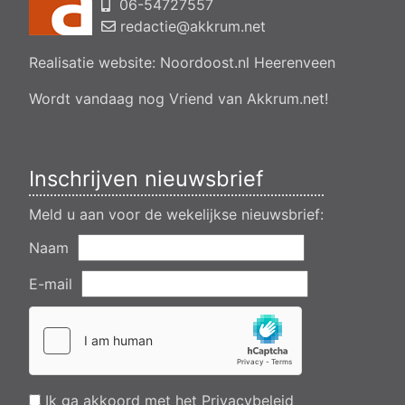
06-54727557
Aanvraag omgevingsvergunning, bouwen van een
bedrijfsverzamelgebouw, spikerboor naast nummer 11-1
redactie@akkrum.net
Akkrum
Realisatie website:
Noordoost.nl
Heerenveen
Aanvraag omgevingsvergunning wateractiviteit wf-1009518
dempen en compenseren van een watergang t.b.v. plaatsen
van een transformatorstation project nulelie Akkrum nabij de
Wordt vandaag nog Vriend van Akkrum.net!
flearbosk 7, veenhoop
Verlening ontheffing geluid zomeravondconcert Akkrum,
tsjerkebleek in Akkrum
Inschrijven nieuwsbrief
Meld u aan voor de wekelijkse nieuwsbrief:
Naam
E-mail
Ik ga akkoord met het
Privacybeleid