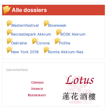
Alle dossiers
Westernfestival
Bloeiweek
Recreatiepark Akkrum
BOSK Akkrum
Oekraïne
Corona
Politie
New York 2018
Romte Akkrum-Nes
(advertenties)