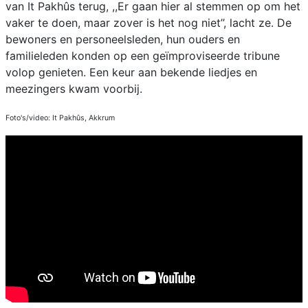
van It Pakhûs terug, ,,Er gaan hier al stemmen op om het
vaker te doen, maar zover is het nog niet’’, lacht ze. De
bewoners en personeelsleden, hun ouders en
familieleden konden op een geïmproviseerde tribune
volop genieten. Een keur aan bekende liedjes en
meezingers kwam voorbij.
Foto's/video: It Pakhûs, Akkrum