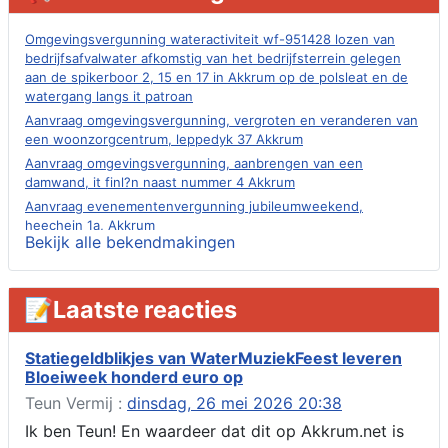
Omgevingsvergunning wateractiviteit wf-951428 lozen van
bedrijfsafvalwater afkomstig van het bedrijfsterrein gelegen
aan de spikerboor 2, 15 en 17 in Akkrum op de polsleat en de
watergang langs it patroan
Aanvraag omgevingsvergunning, vergroten en veranderen van
een woonzorgcentrum, leppedyk 37 Akkrum
Aanvraag omgevingsvergunning, aanbrengen van een
damwand, it finl?n naast nummer 4 Akkrum
Aanvraag evenementenvergunning jubileumweekend,
heechein 1a, Akkrum
Bekijk alle bekendmakingen
Verlening omgevingsvergunning, tijdelijk gebruik openbare
ruimte 02-10 t/m 02-11-2026, sitadel voor nr 6 te Akkrum
Aanvraag omgevingsvergunning, tijdelijk gebruik openbare
📝Laatste reacties
ruimte 02-10 t/m 02-11-2026, sitadel voor nr 6 te Akkrum
Verlenging beslistermijn aanvraag omgevingsvergunning,
heechein 28, 8491 em Akkrum
Statiegeldblikjes van WaterMuziekFeest leveren
Bloeiweek honderd euro op
Aanvraag omgevingsvergunning, veranderen van een woning
(voordeur en dakkapel), boarnsterdyk 75 Akkrum
Teun Vermij :
dinsdag, 26 mei 2026 20:38
Aanvraag omgevingsvergunning wateractiviteit wf-1012586
Ik ben Teun! En waardeer dat dit op Akkrum.net is
aanbrengen van asfalt t.b.v. onderhoud fietspad t.h.v