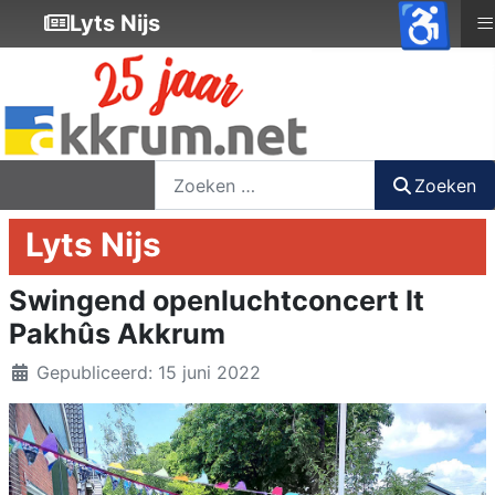
♿
≡
Lyts Nijs
nieuwsbrief
login
registreer
Zoeken
Zoeken
Lyts Nijs
Swingend openluchtconcert It
Pakhûs Akkrum
Details
Gepubliceerd: 15 juni 2022