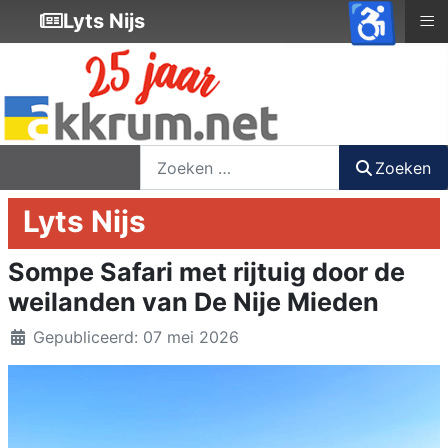
♿
≡
Lyts Nijs
nieuwsbrief
login
registreer
Zoeken
Zoeken
Lyts Nijs
Sompe Safari met rijtuig door de
weilanden van De Nije Mieden
Details
Gepubliceerd: 07 mei 2026