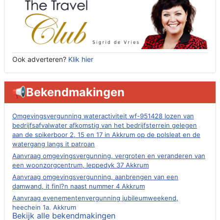
Ook adverteren?
Klik hier
📢Bekendmakingen
Omgevingsvergunning wateractiviteit wf-951428 lozen van
bedrijfsafvalwater afkomstig van het bedrijfsterrein gelegen
aan de spikerboor 2, 15 en 17 in Akkrum op de polsleat en de
watergang langs it patroan
Aanvraag omgevingsvergunning, vergroten en veranderen van
een woonzorgcentrum, leppedyk 37 Akkrum
Aanvraag omgevingsvergunning, aanbrengen van een
damwand, it finl?n naast nummer 4 Akkrum
Aanvraag evenementenvergunning jubileumweekend,
heechein 1a, Akkrum
Bekijk alle bekendmakingen
Verlening omgevingsvergunning, tijdelijk gebruik openbare