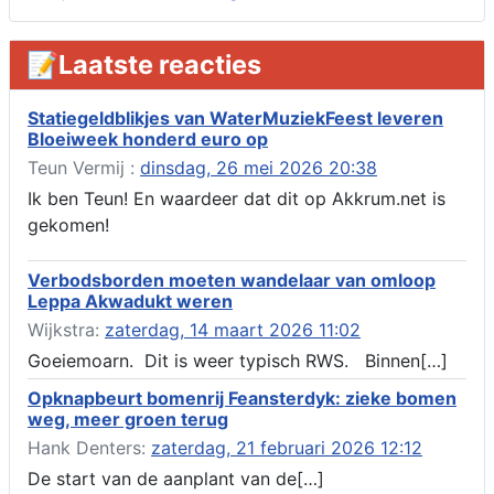
ruimte 02-10 t/m 02-11-2026, sitadel voor nr 6 te Akkrum
Aanvraag omgevingsvergunning, tijdelijk gebruik openbare
📝Laatste reacties
ruimte 02-10 t/m 02-11-2026, sitadel voor nr 6 te Akkrum
Verlenging beslistermijn aanvraag omgevingsvergunning,
heechein 28, 8491 em Akkrum
Statiegeldblikjes van WaterMuziekFeest leveren
Bloeiweek honderd euro op
Aanvraag omgevingsvergunning, veranderen van een woning
(voordeur en dakkapel), boarnsterdyk 75 Akkrum
Teun Vermij :
dinsdag, 26 mei 2026 20:38
Aanvraag omgevingsvergunning wateractiviteit wf-1012586
Ik ben Teun! En waardeer dat dit op Akkrum.net is
aanbrengen van asfalt t.b.v. onderhoud fietspad t.h.v
gekomen!
boarnsterdyk, Akkrum
Locatiestudie Akkrum
Verbodsborden moeten wandelaar van omloop
Verlening ontheffing geluid, boarnsw?l Akkrum
Leppa Akwadukt weren
Kennisgeving vergunningaanvraag voor het -bouwwerken,
Wijkstra:
zaterdag, 14 maart 2026 11:02
werken en objecten in of bij een oppervlaktewaterlichaam, niet
zijnde de noordzee, of waterkering in beheer bij het rijk te
Goeiemoarn. Dit is weer typisch RWS. Binnen[…]
Akkrum
Opknapbeurt bomenrij Feansterdyk: zieke bomen
Verlening omgevingsvergunning, veranderen van twee
weg, meer groen terug
bruggen (renovatie), ljouwerterdyk nabij nummer 6 Akkrum
Verlening ontheffing geluid, heechein Akkrum
Hank Denters:
zaterdag, 21 februari 2026 12:12
Melding milieubelastende activiteit aanleggen gesloten
De start van de aanplant van de[…]
bodemenergiesysteem, it weidl?n 14, 8491 da Akkrum