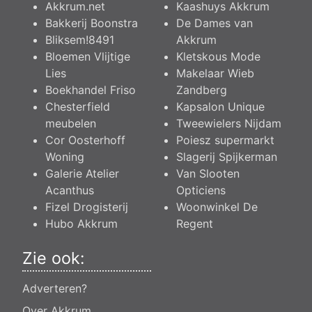
Akkrum.net
Kaashuys Akkrum
Bakkerij Boonstra
De Dames van
Bliksem!8491
Akkrum
Bloemen Vlijtige
Kletskous Mode
Lies
Makelaar Wieb
Boekhandel Friso
Zandberg
Chesterfield
Kapsalon Unique
meubelen
Tweewielers Nijdam
Cor Oosterhoff
Poiesz supermarkt
Woning
Slagerij Spijkerman
Galerie Atelier
Van Slooten
Acanthus
Opticiens
Fizel Drogisterij
Woonwinkel De
Hubo Akkrum
Regent
Zie ook:
Adverteren?
Over Akkrum