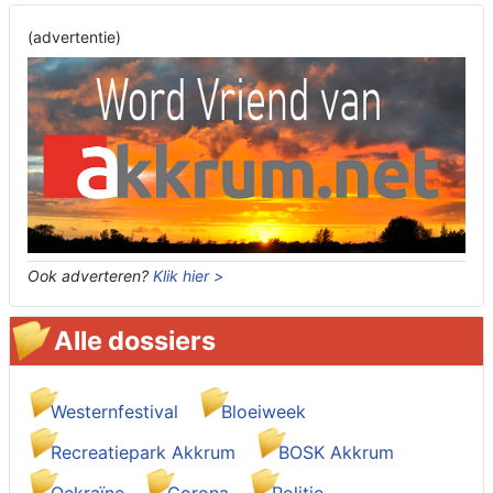
(advertentie)
Ook adverteren?
Klik hier >
Alle dossiers
Westernfestival
Bloeiweek
Recreatiepark Akkrum
BOSK Akkrum
Oekraïne
Corona
Politie