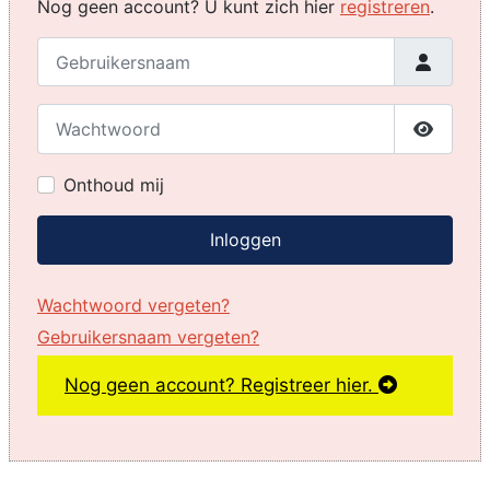
Nog geen account? U kunt zich hier
registreren
.
Gebruikersnaam
Wachtwoord
Toon w
Onthoud mij
Inloggen
Wachtwoord vergeten?
Gebruikersnaam vergeten?
Nog geen account? Registreer hier.