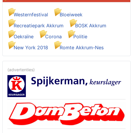
Westernfestival
Bloeiweek
Recreatiepark Akkrum
BOSK Akkrum
Oekraïne
Corona
Politie
New York 2018
Romte Akkrum-Nes
(advertenties)