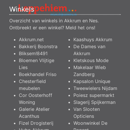
Winkels
Overzicht van winkels in Akkrum en Nes.
Ontbreekt er een winkel?
Meld het ons
!
Akkrum.net
Kaashuys Akkrum
Bakkerij Boonstra
De Dames van
Bliksem!8491
Akkrum
Bloemen Vlijtige
Kletskous Mode
Lies
Makelaar Wieb
Boekhandel Friso
Zandberg
Chesterfield
Kapsalon Unique
meubelen
Tweewielers Nijdam
Cor Oosterhoff
Poiesz supermarkt
Woning
Slagerij Spijkerman
Galerie Atelier
Van Slooten
Acanthus
Opticiens
Fizel Drogisterij
Woonwinkel De
Hubo Akkrum
Regent