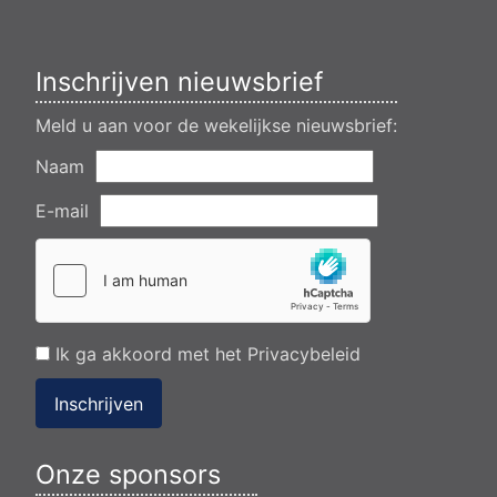
flearbosk 7, veenhoop
Verlening ontheffing geluid zomeravondconcert Akkrum,
tsjerkebleek in Akkrum
Inschrijven nieuwsbrief
Meld u aan voor de wekelijkse nieuwsbrief:
Naam
E-mail
Ik ga akkoord met het
Privacybeleid
Inschrijven
Onze sponsors