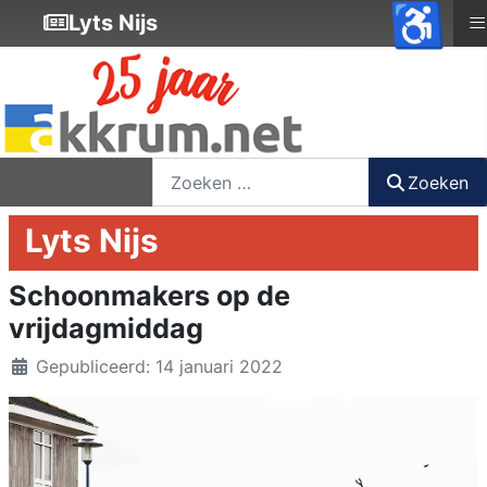
♿
≡
Lyts Nijs
nieuwsbrief
login
registreer
Zoeken
Zoeken
Lyts Nijs
Schoonmakers op de
vrijdagmiddag
Details
Gepubliceerd: 14 januari 2022