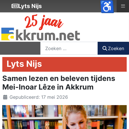
♿
≡
Lyts Nijs
nieuwsbrief
login
registreer
Zoeken
Zoeken
Lyts Nijs
Samen lezen en beleven tijdens
Mei-Inoar Lêze in Akkrum
Details
Gepubliceerd: 17 mei 2026