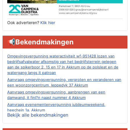
Ook adverteren?
Klik hier
📢Bekendmakingen
Omgevingsvergunning wateractiviteit wf-951428 lozen van
bedrijfsafvalwater afkomstig van het bedrijfsterrein gelegen
aan de spikerboor 2, 15 en 17 in Akkrum op de polsleat en de
watergang langs it patroan
Aanvraag omgevingsvergunning, vergroten en veranderen van
een woonzorgcentrum, leppedyk 37 Akkrum
Aanvraag omgevingsvergunning, aanbrengen van een
damwand, it finl?n naast nummer 4 Akkrum
Aanvraag evenementenvergunning jubileumweekend,
heechein 1a, Akkrum
Bekijk alle bekendmakingen
Verlening omgevingsvergunning, tijdelijk gebruik openbare
ruimte 02-10 t/m 02-11-2026, sitadel voor nr 6 te Akkrum
Aanvraag omgevingsvergunning, tijdelijk gebruik openbare