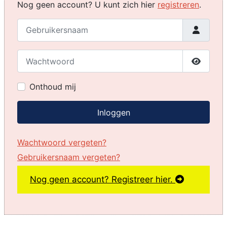
Nog geen account? U kunt zich hier
registreren
.
Gebruikersnaam
Wachtwoord
Toon w
Onthoud mij
Inloggen
Wachtwoord vergeten?
Gebruikersnaam vergeten?
Nog geen account? Registreer hier.