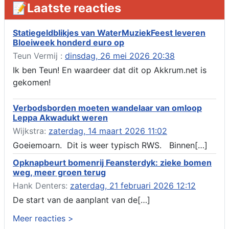
📝Laatste reacties
ruimte 02-10 t/m 02-11-2026, sitadel voor nr 6 te Akkrum
Verlenging beslistermijn aanvraag omgevingsvergunning,
heechein 28, 8491 em Akkrum
Statiegeldblikjes van WaterMuziekFeest leveren
Bloeiweek honderd euro op
Aanvraag omgevingsvergunning, veranderen van een woning
(voordeur en dakkapel), boarnsterdyk 75 Akkrum
Teun Vermij :
dinsdag, 26 mei 2026 20:38
Aanvraag omgevingsvergunning wateractiviteit wf-1012586
Ik ben Teun! En waardeer dat dit op Akkrum.net is
aanbrengen van asfalt t.b.v. onderhoud fietspad t.h.v
gekomen!
boarnsterdyk, Akkrum
Locatiestudie Akkrum
Verbodsborden moeten wandelaar van omloop
Verlening ontheffing geluid, boarnsw?l Akkrum
Leppa Akwadukt weren
Kennisgeving vergunningaanvraag voor het -bouwwerken,
Wijkstra:
zaterdag, 14 maart 2026 11:02
werken en objecten in of bij een oppervlaktewaterlichaam, niet
zijnde de noordzee, of waterkering in beheer bij het rijk te
Goeiemoarn. Dit is weer typisch RWS. Binnen[…]
Akkrum
Opknapbeurt bomenrij Feansterdyk: zieke bomen
Verlening omgevingsvergunning, veranderen van twee
weg, meer groen terug
bruggen (renovatie), ljouwerterdyk nabij nummer 6 Akkrum
Verlening ontheffing geluid, heechein Akkrum
Hank Denters:
zaterdag, 21 februari 2026 12:12
Melding milieubelastende activiteit aanleggen gesloten
De start van de aanplant van de[…]
bodemenergiesysteem, it weidl?n 14, 8491 da Akkrum
Meer reacties >
Omgevingsvergunning wateractiviteit wf-999662 aanleggen
van dammen en ter compensatie graven en verbreden van