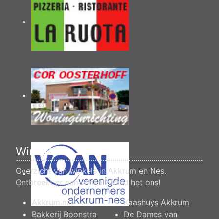
Winkels
Overzicht van winkels in Akkrum en Nes.
Ontbreekt er een winkel?
Meld het ons
!
Akkrum.net
Kaashuys Akkrum
Bakkerij Boonstra
De Dames van