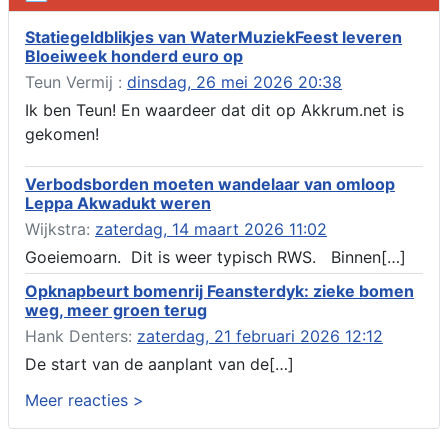
Verlenging beslistermijn aanvraag omgevingsvergunning,
heechein 28, 8491 em Akkrum
Statiegeldblikjes van WaterMuziekFeest leveren
Bloeiweek honderd euro op
Aanvraag omgevingsvergunning, veranderen van een woning
(voordeur en dakkapel), boarnsterdyk 75 Akkrum
Teun Vermij :
dinsdag, 26 mei 2026 20:38
Aanvraag omgevingsvergunning wateractiviteit wf-1012586
Ik ben Teun! En waardeer dat dit op Akkrum.net is
aanbrengen van asfalt t.b.v. onderhoud fietspad t.h.v
gekomen!
boarnsterdyk, Akkrum
Locatiestudie Akkrum
Verbodsborden moeten wandelaar van omloop
Verlening ontheffing geluid, boarnsw?l Akkrum
Leppa Akwadukt weren
Kennisgeving vergunningaanvraag voor het -bouwwerken,
Wijkstra:
zaterdag, 14 maart 2026 11:02
werken en objecten in of bij een oppervlaktewaterlichaam, niet
zijnde de noordzee, of waterkering in beheer bij het rijk te
Goeiemoarn. Dit is weer typisch RWS. Binnen[…]
Akkrum
Opknapbeurt bomenrij Feansterdyk: zieke bomen
Verlening omgevingsvergunning, veranderen van twee
weg, meer groen terug
bruggen (renovatie), ljouwerterdyk nabij nummer 6 Akkrum
Verlening ontheffing geluid, heechein Akkrum
Hank Denters:
zaterdag, 21 februari 2026 12:12
Melding milieubelastende activiteit aanleggen gesloten
De start van de aanplant van de[…]
bodemenergiesysteem, it weidl?n 14, 8491 da Akkrum
Meer reacties >
Omgevingsvergunning wateractiviteit wf-999662 aanleggen
van dammen en ter compensatie graven en verbreden van
watergangen t.h.v. polsleatwei 15 te Akkrum en aanleggen van