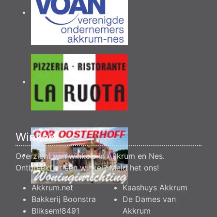
Winkels
Overzicht van winkels in Akkrum en Nes.
Ontbreekt er een winkel?
Meld het ons
!
Akkrum.net
Kaashuys Akkrum
Bakkerij Boonstra
De Dames van
Bliksem!8491
Akkrum