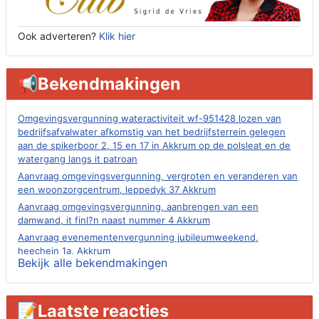
Ook adverteren?
Klik hier
📢Bekendmakingen
Omgevingsvergunning wateractiviteit wf-951428 lozen van
bedrijfsafvalwater afkomstig van het bedrijfsterrein gelegen
aan de spikerboor 2, 15 en 17 in Akkrum op de polsleat en de
watergang langs it patroan
Aanvraag omgevingsvergunning, vergroten en veranderen van
een woonzorgcentrum, leppedyk 37 Akkrum
Aanvraag omgevingsvergunning, aanbrengen van een
damwand, it finl?n naast nummer 4 Akkrum
Aanvraag evenementenvergunning jubileumweekend,
heechein 1a, Akkrum
Bekijk alle bekendmakingen
Verlening omgevingsvergunning, tijdelijk gebruik openbare
ruimte 02-10 t/m 02-11-2026, sitadel voor nr 6 te Akkrum
Aanvraag omgevingsvergunning, tijdelijk gebruik openbare
📝Laatste reacties
ruimte 02-10 t/m 02-11-2026, sitadel voor nr 6 te Akkrum