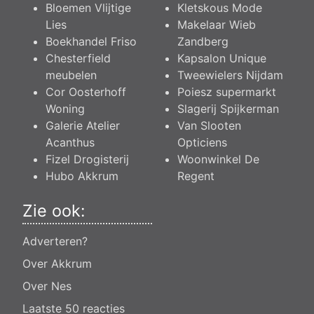
Bloemen Vlijtige
Kletskous Mode
Lies
Makelaar Wieb
Boekhandel Friso
Zandberg
Chesterfield
Kapsalon Unique
meubelen
Tweewielers Nijdam
Cor Oosterhoff
Poiesz supermarkt
Woning
Slagerij Spijkerman
Galerie Atelier
Van Slooten
Acanthus
Opticiens
Fizel Drogisterij
Woonwinkel De
Hubo Akkrum
Regent
Zie ook:
Adverteren?
Over Akkrum
Over Nes
Laatste 50 reacties