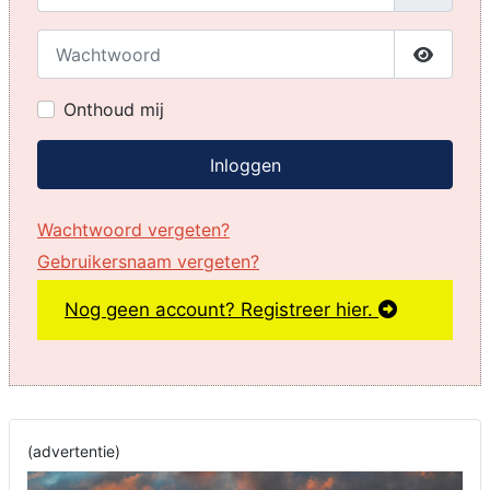
Wachtwoord
Toon w
Onthoud mij
Inloggen
Wachtwoord vergeten?
Gebruikersnaam vergeten?
Nog geen account? Registreer hier.
(advertentie)