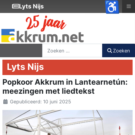
♿
≡
Lyts Nijs
nieuwsbrief
login
registreer
Zoeken
Zoeken
Lyts Nijs
Popkoor Akkrum in Lantearnetún:
meezingen met liedtekst
Details
Gepubliceerd: 10 juni 2025