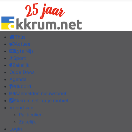
Thús
Actueel
Lyts Nijs
Sport
Zakelijk
Oude Doos
Agenda
Prikbord
Aanmelden nieuwsbrief
Akkrum.net op je mobiel
Vriend van
Particulier
Zakelijk
Login