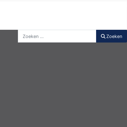
nieuwsbrief
login
registreer
Zoeken
Zoeken