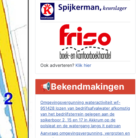
Ook adverteren?
Klik hier
📢Bekendmakingen
Omgevingsvergunning wateractiviteit wf-
951428 lozen van bedrijfsafvalwater afkomstig
van het bedrijfsterrein gelegen aan de
spikerboor 2, 15 en 17 in Akkrum op de
polsleat en de watergang langs it patroan
Aanvraag omgevingsvergunning, vergroten en