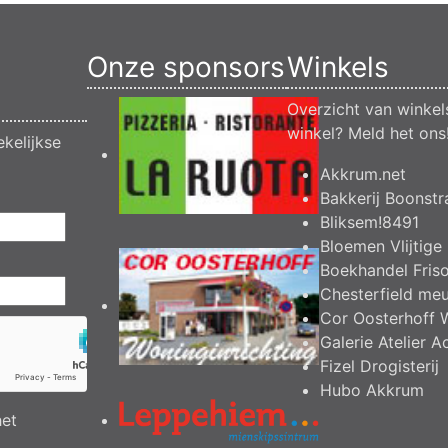
Onze sponsors
Winkels
Overzicht van winkel
winkel?
Meld het ons
kelijkse
Akkrum.net
Bakkerij Boonstr
Bliksem!8491
Bloemen Vlijtige 
Boekhandel Fris
Chesterfield me
Cor Oosterhoff 
Galerie Atelier A
Fizel Drogisterij
Hubo Akkrum
het