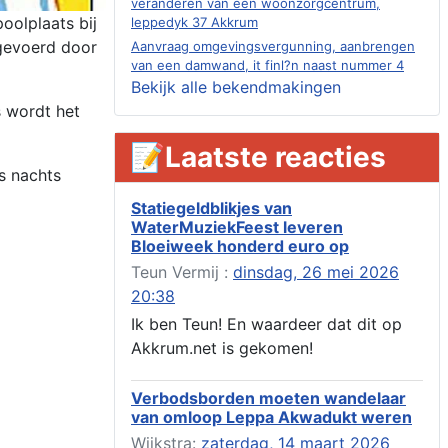
veranderen van een woonzorgcentrum,
oolplaats bij
leppedyk 37 Akkrum
gevoerd door
Aanvraag omgevingsvergunning, aanbrengen
van een damwand, it finl?n naast nummer 4
Akkrum
Bekijk alle bekendmakingen
Aanvraag evenementenvergunning
s wordt het
jubileumweekend, heechein 1a, Akkrum
📝Laatste reacties
Verlening omgevingsvergunning, tijdelijk
gebruik openbare ruimte 02-10 t/m 02-11-
s nachts
2026, sitadel voor nr 6 te Akkrum
Statiegeldblikjes van
Aanvraag omgevingsvergunning, tijdelijk
WaterMuziekFeest leveren
gebruik openbare ruimte 02-10 t/m 02-11-
Bloeiweek honderd euro op
2026, sitadel voor nr 6 te Akkrum
Teun Vermij :
dinsdag, 26 mei 2026
Verlenging beslistermijn aanvraag
omgevingsvergunning, heechein 28, 8491 em
20:38
Akkrum
Ik ben Teun! En waardeer dat dit op
Aanvraag omgevingsvergunning, veranderen
Akkrum.net is gekomen!
van een woning (voordeur en dakkapel),
boarnsterdyk 75 Akkrum
Verbodsborden moeten wandelaar
Aanvraag omgevingsvergunning
van omloop Leppa Akwadukt weren
wateractiviteit wf-1012586 aanbrengen van
asfalt t.b.v. onderhoud fietspad t.h.v
Wijkstra:
zaterdag, 14 maart 2026