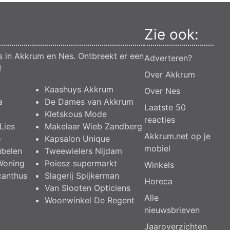
Zie ook:
s in Akkrum en Nes. Ontbreekt er een
Adverteren?
!
Over Akkrum
Kaashuys Akkrum
Over Nes
a
De Dames van Akkrum
Laatste 50
Kletskous Mode
reacties
Lies
Makelaar Wieb Zandberg
Akkrum.net op je
o
Kapsalon Unique
mobiel
ubelen
Tweewielers Nijdam
Woning
Poiesz supermarkt
Winkels
canthus
Slagerij Spijkerman
Horeca
Van Slooten Opticiens
Alle
Woonwinkel De Regent
nieuwsbrieven
Jaaroverzichten