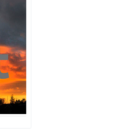
compensatie graven van een watergang t.h.v.
rijksweg 194 te jirnsum
Besluit buitenplanse omgevingsplanactiviteit
(bopa), vergroten en veranderen van een
woning- en het veranderen van een
bedrijfsgebouw, polsleatwei 11 Akkrum
Aanvraag omgevingsvergunning, bouwen van
een bedrijfsverzamelgebouw, spikerboor
naast nummer 11-1 Akkrum
Aanvraag omgevingsvergunning
wateractiviteit wf-1009518 dempen en
compenseren van een watergang t.b.v.
plaatsen van een transformatorstation project
nulelie Akkrum nabij de flearbosk 7, veenhoop
Verlening ontheffing geluid
zomeravondconcert Akkrum, tsjerkebleek in
Akkrum