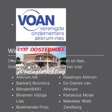
Winkels
Overzicht van winkels in Akkrum en Nes.
Ontbreekt er een winkel?
Meld het ons
!
Akkrum.net
Kaashuys Akkrum
Bakkerij Boonstra
De Dames van
Bliksem!8491
Akkrum
Bloemen Vlijtige
Kletskous Mode
Lies
Makelaar Wieb
Boekhandel Friso
Zandberg