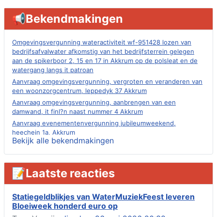
📢Bekendmakingen
Omgevingsvergunning wateractiviteit wf-951428 lozen van
bedrijfsafvalwater afkomstig van het bedrijfsterrein gelegen
aan de spikerboor 2, 15 en 17 in Akkrum op de polsleat en de
watergang langs it patroan
Aanvraag omgevingsvergunning, vergroten en veranderen van
een woonzorgcentrum, leppedyk 37 Akkrum
Aanvraag omgevingsvergunning, aanbrengen van een
damwand, it finl?n naast nummer 4 Akkrum
Aanvraag evenementenvergunning jubileumweekend,
heechein 1a, Akkrum
Bekijk alle bekendmakingen
Verlening omgevingsvergunning, tijdelijk gebruik openbare
ruimte 02-10 t/m 02-11-2026, sitadel voor nr 6 te Akkrum
Aanvraag omgevingsvergunning, tijdelijk gebruik openbare
📝Laatste reacties
ruimte 02-10 t/m 02-11-2026, sitadel voor nr 6 te Akkrum
Verlenging beslistermijn aanvraag omgevingsvergunning,
heechein 28, 8491 em Akkrum
Statiegeldblikjes van WaterMuziekFeest leveren
Bloeiweek honderd euro op
Aanvraag omgevingsvergunning, veranderen van een woning
(voordeur en dakkapel), boarnsterdyk 75 Akkrum