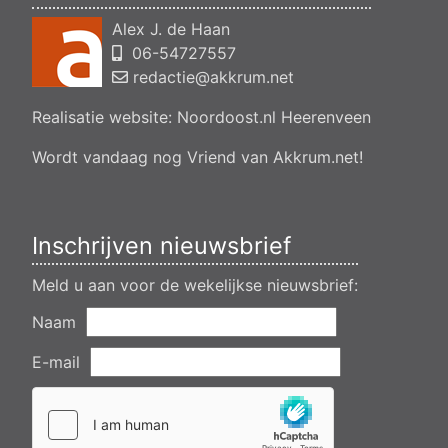
en veranderen van een woning- en het veranderen van een
Alex J. de Haan
bedrijfsgebouw, polsleatwei 11 Akkrum
06-54727557
Aanvraag omgevingsvergunning, bouwen van een
bedrijfsverzamelgebouw, spikerboor naast nummer 11-1
redactie@akkrum.net
Akkrum
Realisatie website:
Noordoost.nl
Heerenveen
Aanvraag omgevingsvergunning wateractiviteit wf-1009518
dempen en compenseren van een watergang t.b.v. plaatsen
van een transformatorstation project nulelie Akkrum nabij de
Wordt vandaag nog Vriend van Akkrum.net!
flearbosk 7, veenhoop
Verlening ontheffing geluid zomeravondconcert Akkrum,
tsjerkebleek in Akkrum
Inschrijven nieuwsbrief
Meld u aan voor de wekelijkse nieuwsbrief:
Naam
E-mail