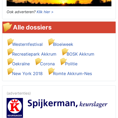
Ook adverteren?
Klik hier >
Alle dossiers
Westernfestival
Bloeiweek
Recreatiepark Akkrum
BOSK Akkrum
Oekraïne
Corona
Politie
New York 2018
Romte Akkrum-Nes
(advertenties)