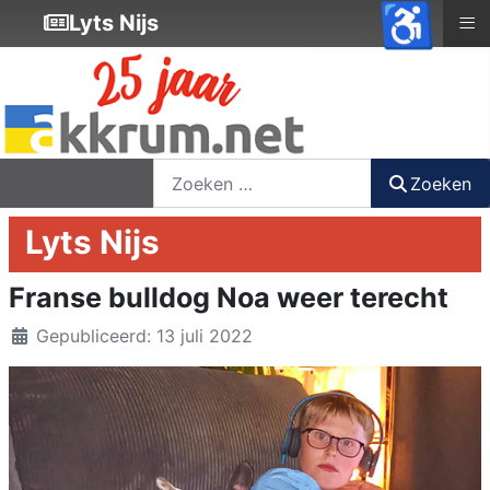
♿
≡
Lyts Nijs
nieuwsbrief
login
registreer
Zoeken
Zoeken
Lyts Nijs
Franse bulldog Noa weer terecht
Details
Gepubliceerd: 13 juli 2022