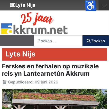
♿
≡
Lyts Nijs
nieuwsbrief
login
registreer
Zoeken
Zoeken
Lyts Nijs
Ferskes en ferhalen op muzikale
reis yn Lantearnetún Akkrum
Details
Gepubliceerd: 09 juni 2026