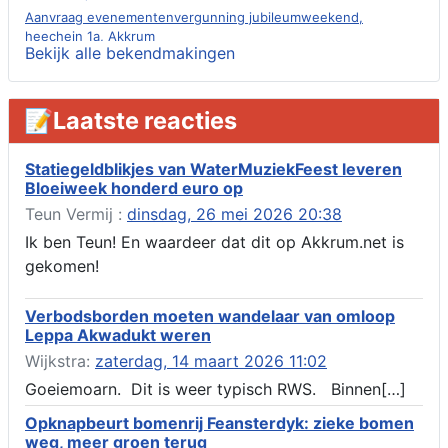
Aanvraag evenementenvergunning jubileumweekend,
heechein 1a, Akkrum
Bekijk alle bekendmakingen
Verlening omgevingsvergunning, tijdelijk gebruik openbare
ruimte 02-10 t/m 02-11-2026, sitadel voor nr 6 te Akkrum
Aanvraag omgevingsvergunning, tijdelijk gebruik openbare
📝Laatste reacties
ruimte 02-10 t/m 02-11-2026, sitadel voor nr 6 te Akkrum
Verlenging beslistermijn aanvraag omgevingsvergunning,
heechein 28, 8491 em Akkrum
Statiegeldblikjes van WaterMuziekFeest leveren
Bloeiweek honderd euro op
Aanvraag omgevingsvergunning, veranderen van een woning
(voordeur en dakkapel), boarnsterdyk 75 Akkrum
Teun Vermij :
dinsdag, 26 mei 2026 20:38
Aanvraag omgevingsvergunning wateractiviteit wf-1012586
Ik ben Teun! En waardeer dat dit op Akkrum.net is
aanbrengen van asfalt t.b.v. onderhoud fietspad t.h.v
gekomen!
boarnsterdyk, Akkrum
Locatiestudie Akkrum
Verbodsborden moeten wandelaar van omloop
Verlening ontheffing geluid, boarnsw?l Akkrum
Leppa Akwadukt weren
Kennisgeving vergunningaanvraag voor het -bouwwerken,
Wijkstra:
zaterdag, 14 maart 2026 11:02
werken en objecten in of bij een oppervlaktewaterlichaam, niet
zijnde de noordzee, of waterkering in beheer bij het rijk te
Goeiemoarn. Dit is weer typisch RWS. Binnen[…]
Akkrum
Opknapbeurt bomenrij Feansterdyk: zieke bomen
Verlening omgevingsvergunning, veranderen van twee
weg, meer groen terug
bruggen (renovatie), ljouwerterdyk nabij nummer 6 Akkrum