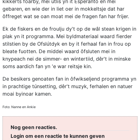
kikkerts foarby, mei útlis yn it Esperanto en mei
gebaren, en wie der in liet oer in mokkeltsje dat har
ôffreget wat se oan moat mei de fragen fan har frijer.
Ek de fiskers en de froulju dy't op de wâl stean krigen in
plak yn it programma. Mei byldmateriaal waard fierder
stilstien by de Ofslútdyk en by it ferhaal fan in frou op
bleate fuotten. De middei waard ôfsluten mei in
knypeach nei de simmer- en wintertiid, dêr't in minske
soms aardich fan yn 'e war reitsje kin.
De besikers genoaten fan in ôfwikseljend programma yn
in prachtige túnsetting, dêr't muzyk, ferhalen en natuer
moai byinoar kamen.
Foto: Nanne en Ankie
Nog geen reacties.
Login om een reactie te kunnen geven