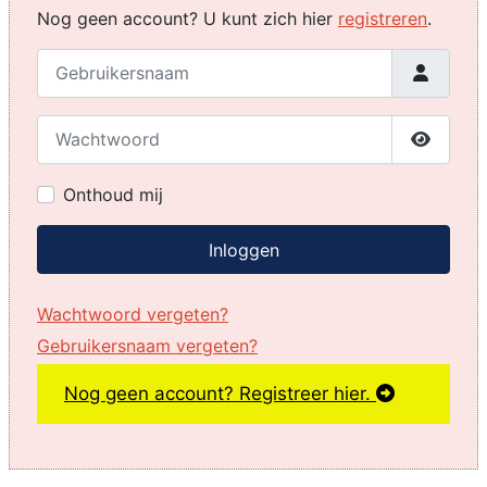
Nog geen account? U kunt zich hier
registreren
.
Gebruikersnaam
Wachtwoord
Toon w
Onthoud mij
Inloggen
Wachtwoord vergeten?
Gebruikersnaam vergeten?
Nog geen account? Registreer hier.