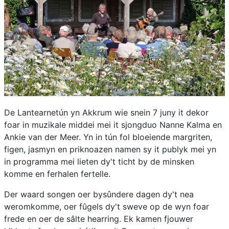
De Lantearnetún yn Akkrum wie snein 7 juny it dekor
foar in muzikale middei mei it sjongduo Nanne Kalma en
Ankie van der Meer. Yn in tún fol bloeiende margriten,
figen, jasmyn en priknoazen namen sy it publyk mei yn
in programma mei lieten dy't ticht by de minsken
komme en ferhalen fertelle.
Der waard songen oer bysûndere dagen dy't nea
weromkomme, oer fûgels dy't sweve op de wyn foar
frede en oer de sâlte hearring. Ek kamen fjouwer