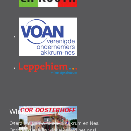
Winkels
Overzicht van winkels in Akkrum en Nes.
Ontbreekt er een winkel?
Meld het ons
!