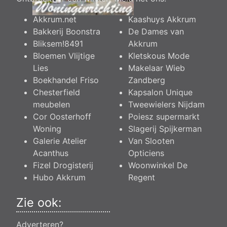
Akkrum.net
Kaashuys Akkrum
Bakkerij Boonstra
De Dames van
Bliksem!8491
Akkrum
Bloemen Vlijtige
Kletskous Mode
Lies
Makelaar Wieb
Boekhandel Friso
Zandberg
Chesterfield
Kapsalon Unique
meubelen
Tweewielers Nijdam
Cor Oosterhoff
Poiesz supermarkt
Woning
Slagerij Spijkerman
Galerie Atelier
Van Slooten
Acanthus
Opticiens
Fizel Drogisterij
Woonwinkel De
Hubo Akkrum
Regent
Zie ook:
Adverteren?