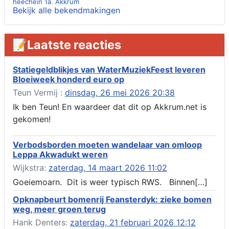
heechein 1a, Akkrum
Bekijk alle bekendmakingen
Verlening omgevingsvergunning, tijdelijk gebruik openbare
ruimte 02-10 t/m 02-11-2026, sitadel voor nr 6 te Akkrum
Aanvraag omgevingsvergunning, tijdelijk gebruik openbare
📝Laatste reacties
ruimte 02-10 t/m 02-11-2026, sitadel voor nr 6 te Akkrum
Verlenging beslistermijn aanvraag omgevingsvergunning,
heechein 28, 8491 em Akkrum
Statiegeldblikjes van WaterMuziekFeest leveren
Bloeiweek honderd euro op
Aanvraag omgevingsvergunning, veranderen van een woning
(voordeur en dakkapel), boarnsterdyk 75 Akkrum
Teun Vermij :
dinsdag, 26 mei 2026 20:38
Aanvraag omgevingsvergunning wateractiviteit wf-1012586
Ik ben Teun! En waardeer dat dit op Akkrum.net is
aanbrengen van asfalt t.b.v. onderhoud fietspad t.h.v
gekomen!
boarnsterdyk, Akkrum
Locatiestudie Akkrum
Verbodsborden moeten wandelaar van omloop
Verlening ontheffing geluid, boarnsw?l Akkrum
Leppa Akwadukt weren
Kennisgeving vergunningaanvraag voor het -bouwwerken,
Wijkstra:
zaterdag, 14 maart 2026 11:02
werken en objecten in of bij een oppervlaktewaterlichaam, niet
zijnde de noordzee, of waterkering in beheer bij het rijk te
Goeiemoarn. Dit is weer typisch RWS. Binnen[…]
Akkrum
Opknapbeurt bomenrij Feansterdyk: zieke bomen
Verlening omgevingsvergunning, veranderen van twee
weg, meer groen terug
bruggen (renovatie), ljouwerterdyk nabij nummer 6 Akkrum
Verlening ontheffing geluid, heechein Akkrum
Hank Denters:
zaterdag, 21 februari 2026 12:12