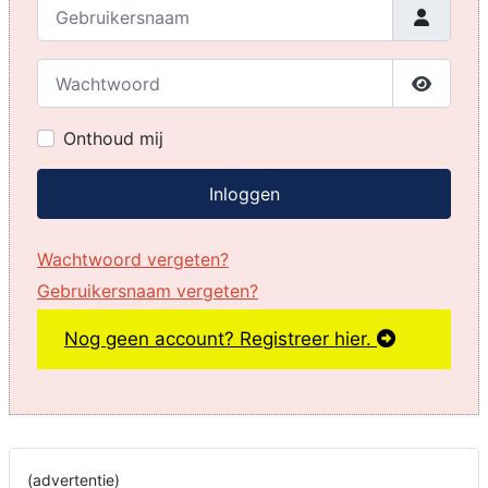
Gebruikersnaam
Wachtwoord
Toon w
Onthoud mij
Inloggen
Wachtwoord vergeten?
Gebruikersnaam vergeten?
Nog geen account? Registreer hier.
(advertentie)