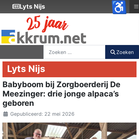
♿
≡
Lyts Nijs
nieuwsbrief
login
registreer
Zoeken
Zoeken
Lyts Nijs
Babyboom bij Zorgboerderij De
Meezinger: drie jonge alpaca’s
geboren
Details
Gepubliceerd: 22 mei 2026