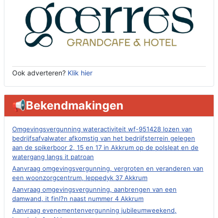
Ook adverteren?
Klik hier
📢Bekendmakingen
Omgevingsvergunning wateractiviteit wf-951428 lozen van
bedrijfsafvalwater afkomstig van het bedrijfsterrein gelegen
aan de spikerboor 2, 15 en 17 in Akkrum op de polsleat en de
watergang langs it patroan
Aanvraag omgevingsvergunning, vergroten en veranderen van
een woonzorgcentrum, leppedyk 37 Akkrum
Aanvraag omgevingsvergunning, aanbrengen van een
damwand, it finl?n naast nummer 4 Akkrum
Aanvraag evenementenvergunning jubileumweekend,