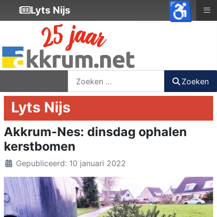
♿
≡
Lyts Nijs
nieuwsbrief
login
registreer
Zoeken
Zoeken
Lyts Nijs
Akkrum-Nes: dinsdag ophalen
kerstbomen
Details
Gepubliceerd: 10 januari 2022