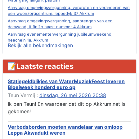
watergang langs it patroan
Aanvraag omgevingsvergunning, vergroten en veranderen van
een woonzorgcentrum, leppedyk 37 Akkrum
Aanvraag omgevingsvergunning, aanbrengen van een
damwand, it finl?n naast nummer 4 Akkrum
Aanvraag evenementenvergunning jubileumweekend,
heechein 1a, Akkrum
Bekijk alle bekendmakingen
Verlening omgevingsvergunning, tijdelijk gebruik openbare
ruimte 02-10 t/m 02-11-2026, sitadel voor nr 6 te Akkrum
Aanvraag omgevingsvergunning, tijdelijk gebruik openbare
📝Laatste reacties
ruimte 02-10 t/m 02-11-2026, sitadel voor nr 6 te Akkrum
Verlenging beslistermijn aanvraag omgevingsvergunning,
heechein 28, 8491 em Akkrum
Statiegeldblikjes van WaterMuziekFeest leveren
Bloeiweek honderd euro op
Aanvraag omgevingsvergunning, veranderen van een woning
(voordeur en dakkapel), boarnsterdyk 75 Akkrum
Teun Vermij :
dinsdag, 26 mei 2026 20:38
Aanvraag omgevingsvergunning wateractiviteit wf-1012586
Ik ben Teun! En waardeer dat dit op Akkrum.net is
aanbrengen van asfalt t.b.v. onderhoud fietspad t.h.v
gekomen!
boarnsterdyk, Akkrum
Locatiestudie Akkrum
Verbodsborden moeten wandelaar van omloop
Verlening ontheffing geluid, boarnsw?l Akkrum
Leppa Akwadukt weren
Kennisgeving vergunningaanvraag voor het -bouwwerken,