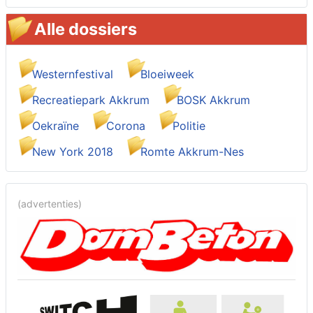
Alle dossiers
Westernfestival
Bloeiweek
Recreatiepark Akkrum
BOSK Akkrum
Oekraïne
Corona
Politie
New York 2018
Romte Akkrum-Nes
(advertenties)