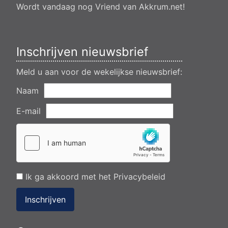
van een transformatorstation project nulelie Akkrum nabij de
Wordt vandaag nog Vriend van Akkrum.net!
flearbosk 7, veenhoop
Verlening ontheffing geluid zomeravondconcert Akkrum,
tsjerkebleek in Akkrum
Inschrijven nieuwsbrief
Meld u aan voor de wekelijkse nieuwsbrief:
Naam
E-mail
Ik ga akkoord met het
Privacybeleid
Inschrijven