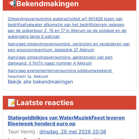
📢Bekendmakingen
Omgevingsvergunning wateractiviteit wf-951428 lozen van
bedrijfsafvalwater afkomstig van het bedrijfsterrein gelegen
aan de spikerboor 2, 15 en 17 in Akkrum op de polsleat en de
watergang langs it patroan
Aanvraag omgevingsvergunning, vergroten en veranderen van
een woonzorgcentrum, leppedyk 37 Akkrum
Aanvraag omgevingsvergunning, aanbrengen van een
damwand, it finl?n naast nummer 4 Akkrum
Aanvraag evenementenvergunning jubileumweekend,
heechein 1a, Akkrum
Bekijk alle bekendmakingen
Verlening omgevingsvergunning, tijdelijk gebruik openbare
ruimte 02-10 t/m 02-11-2026, sitadel voor nr 6 te Akkrum
Aanvraag omgevingsvergunning, tijdelijk gebruik openbare
📝Laatste reacties
ruimte 02-10 t/m 02-11-2026, sitadel voor nr 6 te Akkrum
Verlenging beslistermijn aanvraag omgevingsvergunning,
heechein 28, 8491 em Akkrum
Statiegeldblikjes van WaterMuziekFeest leveren
Bloeiweek honderd euro op
Aanvraag omgevingsvergunning, veranderen van een woning
(voordeur en dakkapel), boarnsterdyk 75 Akkrum
Teun Vermij :
dinsdag, 26 mei 2026 20:38
Aanvraag omgevingsvergunning wateractiviteit wf-1012586