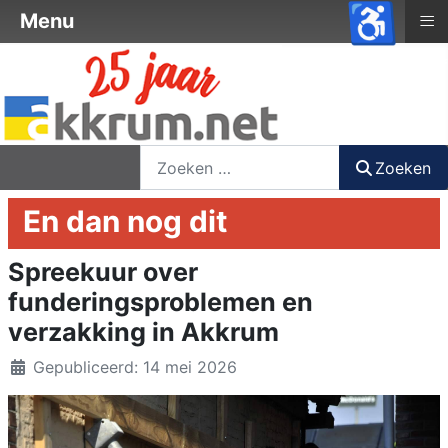
♿
≡
Menu
nieuwsbrief
login
registreer
Zoeken
Zoeken
En dan nog dit
Spreekuur over
funderingsproblemen en
verzakking in Akkrum
Details
Gepubliceerd: 14 mei 2026