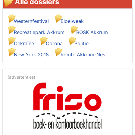
Alle dossiers
Westernfestival
Bloeiweek
Recreatiepark Akkrum
BOSK Akkrum
Oekraïne
Corona
Politie
New York 2018
Romte Akkrum-Nes
(advertenties)