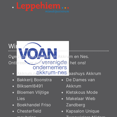
Winkels
Overzicht van winkels in Akkrum en Nes.
Ontbreekt er een winkel?
Meld het ons
!
Akkrum.net
Kaashuys Akkrum
Bakkerij Boonstra
De Dames van
Bliksem!8491
Akkrum
Bloemen Vlijtige
Kletskous Mode
Lies
Makelaar Wieb
Boekhandel Friso
Zandberg
Chesterfield
Kapsalon Unique