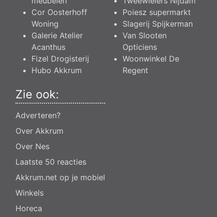
meubelen
Tweewielers Nijdam
Cor Oosterhoff
Poiesz supermarkt
Woning
Slagerij Spijkerman
Galerie Atelier
Van Slooten
Acanthus
Opticiens
Fizel Drogisterij
Woonwinkel De
Hubo Akkrum
Regent
Zie ook:
Adverteren?
Over Akkrum
Over Nes
Laatste 50 reacties
Akkrum.net op je mobiel
Winkels
Horeca