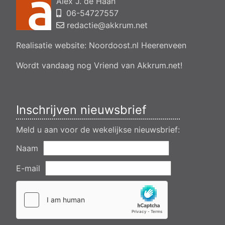
Alex J. de Haan
bedrijfsgebouw, polsleatwei 11 Akkrum
06-54727557
Aanvraag omgevingsvergunning, bouwen van een
bedrijfsverzamelgebouw, spikerboor naast nummer 11-1
redactie@akkrum.net
Akkrum
Realisatie website:
Noordoost.nl
Heerenveen
Aanvraag omgevingsvergunning wateractiviteit wf-1009518
dempen en compenseren van een watergang t.b.v. plaatsen
van een transformatorstation project nulelie Akkrum nabij de
Wordt vandaag nog Vriend van Akkrum.net!
flearbosk 7, veenhoop
Verlening ontheffing geluid zomeravondconcert Akkrum,
tsjerkebleek in Akkrum
Inschrijven nieuwsbrief
Meld u aan voor de wekelijkse nieuwsbrief:
Naam
E-mail