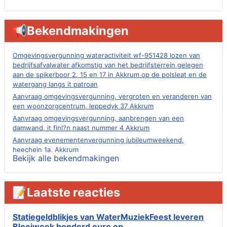
📢Bekendmakingen
Omgevingsvergunning wateractiviteit wf-951428 lozen van
bedrijfsafvalwater afkomstig van het bedrijfsterrein gelegen
aan de spikerboor 2, 15 en 17 in Akkrum op de polsleat en de
watergang langs it patroan
Aanvraag omgevingsvergunning, vergroten en veranderen van
een woonzorgcentrum, leppedyk 37 Akkrum
Aanvraag omgevingsvergunning, aanbrengen van een
damwand, it finl?n naast nummer 4 Akkrum
Aanvraag evenementenvergunning jubileumweekend,
heechein 1a, Akkrum
Bekijk alle bekendmakingen
Verlening omgevingsvergunning, tijdelijk gebruik openbare
ruimte 02-10 t/m 02-11-2026, sitadel voor nr 6 te Akkrum
Aanvraag omgevingsvergunning, tijdelijk gebruik openbare
📝Laatste reacties
ruimte 02-10 t/m 02-11-2026, sitadel voor nr 6 te Akkrum
Verlenging beslistermijn aanvraag omgevingsvergunning,
heechein 28, 8491 em Akkrum
Statiegeldblikjes van WaterMuziekFeest leveren
Bloeiweek honderd euro op
Aanvraag omgevingsvergunning, veranderen van een woning