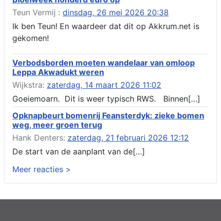
(voordeur en dakkapel), boarnsterdyk 75 Akkrum
Teun Vermij :
dinsdag, 26 mei 2026 20:38
Aanvraag omgevingsvergunning wateractiviteit wf-1012586
Ik ben Teun! En waardeer dat dit op Akkrum.net is
aanbrengen van asfalt t.b.v. onderhoud fietspad t.h.v
gekomen!
boarnsterdyk, Akkrum
Locatiestudie Akkrum
Verbodsborden moeten wandelaar van omloop
Verlening ontheffing geluid, boarnsw?l Akkrum
Leppa Akwadukt weren
Kennisgeving vergunningaanvraag voor het -bouwwerken,
Wijkstra:
zaterdag, 14 maart 2026 11:02
werken en objecten in of bij een oppervlaktewaterlichaam, niet
zijnde de noordzee, of waterkering in beheer bij het rijk te
Goeiemoarn. Dit is weer typisch RWS. Binnen[…]
Akkrum
Opknapbeurt bomenrij Feansterdyk: zieke bomen
Verlening omgevingsvergunning, veranderen van twee
weg, meer groen terug
bruggen (renovatie), ljouwerterdyk nabij nummer 6 Akkrum
Verlening ontheffing geluid, heechein Akkrum
Hank Denters:
zaterdag, 21 februari 2026 12:12
Melding milieubelastende activiteit aanleggen gesloten
De start van de aanplant van de[…]
bodemenergiesysteem, it weidl?n 14, 8491 da Akkrum
Meer reacties >
Omgevingsvergunning wateractiviteit wf-999662 aanleggen
van dammen en ter compensatie graven en verbreden van
watergangen t.h.v. polsleatwei 15 te Akkrum en aanleggen van
een dam t.h.v. abbengawiersterdyk 2 te jirnsum en ter
compensatie graven van een watergang t.h.v. rijksweg 194 te
jirnsum