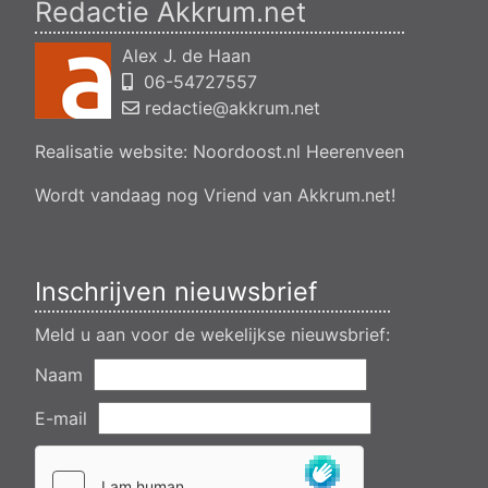
Redactie Akkrum.net
Besluit buitenplanse omgevingsplanactiviteit (bopa), vergroten
en veranderen van een woning- en het veranderen van een
Alex J. de Haan
bedrijfsgebouw, polsleatwei 11 Akkrum
06-54727557
Aanvraag omgevingsvergunning, bouwen van een
bedrijfsverzamelgebouw, spikerboor naast nummer 11-1
redactie@akkrum.net
Akkrum
Realisatie website:
Noordoost.nl
Heerenveen
Aanvraag omgevingsvergunning wateractiviteit wf-1009518
dempen en compenseren van een watergang t.b.v. plaatsen
van een transformatorstation project nulelie Akkrum nabij de
Wordt vandaag nog Vriend van Akkrum.net!
flearbosk 7, veenhoop
Verlening ontheffing geluid zomeravondconcert Akkrum,
tsjerkebleek in Akkrum
Inschrijven nieuwsbrief
Meld u aan voor de wekelijkse nieuwsbrief:
Naam
E-mail