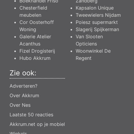
Boekhandel Friso
Zandberg
Chesterfield
Kapsalon Unique
meubelen
Tweewielers Nijdam
Cor Oosterhoff
Poiesz supermarkt
Woning
Slagerij Spijkerman
Galerie Atelier
Van Slooten
Acanthus
Opticiens
Fizel Drogisterij
Woonwinkel De
Hubo Akkrum
Regent
Zie ook:
Adverteren?
Over Akkrum
Over Nes
Laatste 50 reacties
Akkrum.net op je mobiel
Winkels