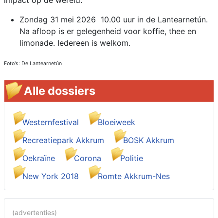
impact op de wereld.
Zondag 31 mei 2026 10.00 uur in de Lantearnetún.
Na afloop is er gelegenheid voor koffie, thee en
limonade. Iedereen is welkom.
Foto's: De Lantearnetún
Alle dossiers
Westernfestival
Bloeiweek
Recreatiepark Akkrum
BOSK Akkrum
Oekraïne
Corona
Politie
New York 2018
Romte Akkrum-Nes
(advertenties)