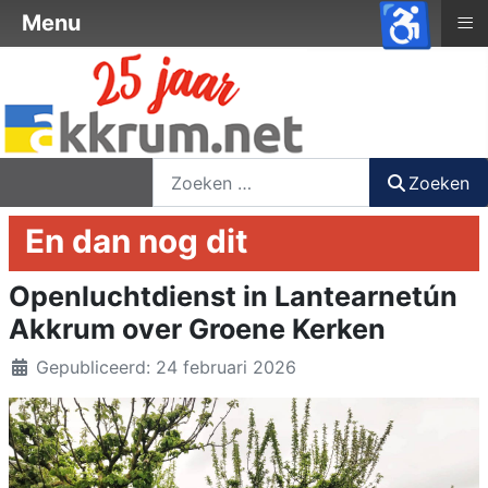
♿
≡
Menu
nieuwsbrief
login
registreer
Zoeken
Zoeken
En dan nog dit
Openluchtdienst in Lantearnetún
Akkrum over Groene Kerken
Details
Gepubliceerd: 24 februari 2026