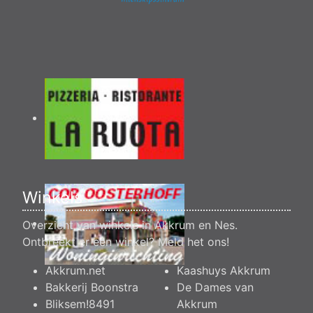
Winkels
Overzicht van winkels in Akkrum en Nes.
Ontbreekt er een winkel?
Meld het ons
!
Akkrum.net
Kaashuys Akkrum
Bakkerij Boonstra
De Dames van
Bliksem!8491
Akkrum