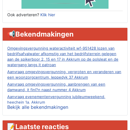
Ook adverteren?
Klik hier
📢Bekendmakingen
Omgevingsvergunning wateractiviteit wf-951428 lozen van
bedrijfsafvalwater afkomstig van het bedrijfsterrein gelegen
aan de spikerboor 2, 15 en 17 in Akkrum op de polsleat en de
watergang langs it patroan
Aanvraag omgevingsvergunning, vergroten en veranderen van
een woonzorgcentrum, leppedyk 37 Akkrum
Aanvraag omgevingsvergunning, aanbrengen van een
damwand, it finl?n naast nummer 4 Akkrum
Aanvraag evenementenvergunning jubileumweekend,
heechein 1a, Akkrum
Bekijk alle bekendmakingen
Verlening omgevingsvergunning, tijdelijk gebruik openbare
ruimte 02-10 t/m 02-11-2026, sitadel voor nr 6 te Akkrum
Aanvraag omgevingsvergunning, tijdelijk gebruik openbare
📝Laatste reacties
ruimte 02-10 t/m 02-11-2026, sitadel voor nr 6 te Akkrum