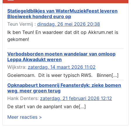
Verlenging beslistermijn aanvraag omgevingsvergunning,
heechein 28, 8491 em Akkrum
Statiegeldblikjes van WaterMuziekFeest leveren
Bloeiweek honderd euro op
Aanvraag omgevingsvergunning, veranderen van een woning
(voordeur en dakkapel), boarnsterdyk 75 Akkrum
Teun Vermij :
dinsdag, 26 mei 2026 20:38
Aanvraag omgevingsvergunning wateractiviteit wf-1012586
Ik ben Teun! En waardeer dat dit op Akkrum.net is
aanbrengen van asfalt t.b.v. onderhoud fietspad t.h.v
gekomen!
boarnsterdyk, Akkrum
Locatiestudie Akkrum
Verbodsborden moeten wandelaar van omloop
Verlening ontheffing geluid, boarnsw?l Akkrum
Leppa Akwadukt weren
Kennisgeving vergunningaanvraag voor het -bouwwerken,
Wijkstra:
zaterdag, 14 maart 2026 11:02
werken en objecten in of bij een oppervlaktewaterlichaam, niet
zijnde de noordzee, of waterkering in beheer bij het rijk te
Goeiemoarn. Dit is weer typisch RWS. Binnen[…]
Akkrum
Opknapbeurt bomenrij Feansterdyk: zieke bomen
Verlening omgevingsvergunning, veranderen van twee
weg, meer groen terug
bruggen (renovatie), ljouwerterdyk nabij nummer 6 Akkrum
Verlening ontheffing geluid, heechein Akkrum
Hank Denters:
zaterdag, 21 februari 2026 12:12
Melding milieubelastende activiteit aanleggen gesloten
De start van de aanplant van de[…]
bodemenergiesysteem, it weidl?n 14, 8491 da Akkrum
Meer reacties >
Omgevingsvergunning wateractiviteit wf-999662 aanleggen
van dammen en ter compensatie graven en verbreden van
watergangen t.h.v. polsleatwei 15 te Akkrum en aanleggen van