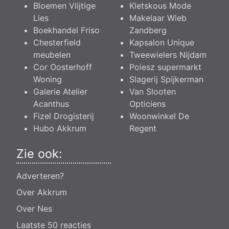
Bloemen Vlijtige
Kletskous Mode
Lies
Makelaar Wieb
Boekhandel Friso
Zandberg
Chesterfield
Kapsalon Unique
meubelen
Tweewielers Nijdam
Cor Oosterhoff
Poiesz supermarkt
Woning
Slagerij Spijkerman
Galerie Atelier
Van Slooten
Acanthus
Opticiens
Fizel Drogisterij
Woonwinkel De
Hubo Akkrum
Regent
Zie ook:
Adverteren?
Over Akkrum
Over Nes
Laatste 50 reacties