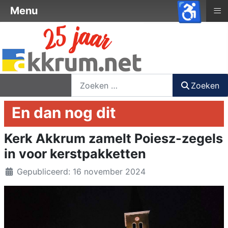
♿
≡
Menu
nieuwsbrief
login
registreer
Zoeken
Zoeken
En dan nog dit
Kerk Akkrum zamelt Poiesz-zegels
in voor kerstpakketten
Details
Gepubliceerd: 16 november 2024