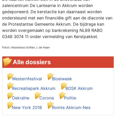
zalencentrum De Lantearne in Akkrum worden
gedeponeerd. De kerstactie kan daarnaast worden
ondersteund met een financiële gift aan de diaconie van
de Protestantse Gemeente Akkrum. De bijdrage kan
worden overgemaakt op bankrekening NL89 RABO
0348 3074 11 onder vermelding van Kerstpakket.
Foto's: Noordoost.nl/Alex J. de Haan
Alle dossiers
Westernfestival
Bloeiweek
Recreatiepark Akkrum
BOSK Akkrum
Oekraïne
Corona
Politie
New York 2018
Romte Akkrum-Nes