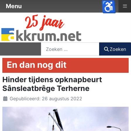
♿
≡
Menu
nieuwsbrief
login
registreer
Zoeken
Zoeken
En dan nog dit
Hinder tijdens opknapbeurt
Sânsleatbrêge Terherne
Details
Gepubliceerd: 26 augustus 2022