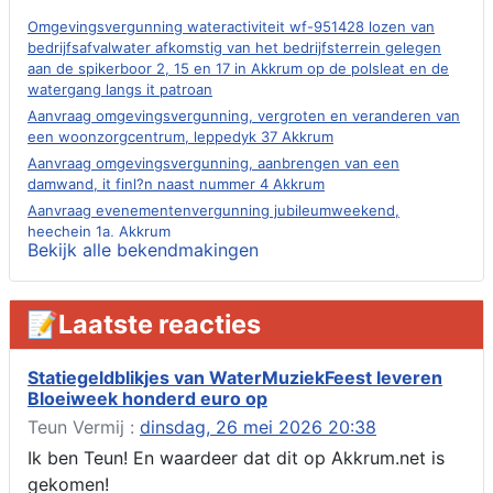
Omgevingsvergunning wateractiviteit wf-951428 lozen van
bedrijfsafvalwater afkomstig van het bedrijfsterrein gelegen
aan de spikerboor 2, 15 en 17 in Akkrum op de polsleat en de
watergang langs it patroan
Aanvraag omgevingsvergunning, vergroten en veranderen van
een woonzorgcentrum, leppedyk 37 Akkrum
Aanvraag omgevingsvergunning, aanbrengen van een
damwand, it finl?n naast nummer 4 Akkrum
Aanvraag evenementenvergunning jubileumweekend,
heechein 1a, Akkrum
Bekijk alle bekendmakingen
Verlening omgevingsvergunning, tijdelijk gebruik openbare
ruimte 02-10 t/m 02-11-2026, sitadel voor nr 6 te Akkrum
Aanvraag omgevingsvergunning, tijdelijk gebruik openbare
📝Laatste reacties
ruimte 02-10 t/m 02-11-2026, sitadel voor nr 6 te Akkrum
Verlenging beslistermijn aanvraag omgevingsvergunning,
heechein 28, 8491 em Akkrum
Statiegeldblikjes van WaterMuziekFeest leveren
Bloeiweek honderd euro op
Aanvraag omgevingsvergunning, veranderen van een woning
(voordeur en dakkapel), boarnsterdyk 75 Akkrum
Teun Vermij :
dinsdag, 26 mei 2026 20:38
Aanvraag omgevingsvergunning wateractiviteit wf-1012586
Ik ben Teun! En waardeer dat dit op Akkrum.net is
aanbrengen van asfalt t.b.v. onderhoud fietspad t.h.v
gekomen!
boarnsterdyk, Akkrum