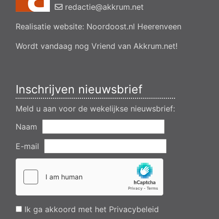
bedrijfsverzamelgebouw, spikerboor naast nummer 11-1
redactie@akkrum.net
Akkrum
Realisatie website:
Noordoost.nl
Heerenveen
Aanvraag omgevingsvergunning wateractiviteit wf-1009518
dempen en compenseren van een watergang t.b.v. plaatsen
van een transformatorstation project nulelie Akkrum nabij de
Wordt vandaag nog Vriend van Akkrum.net!
flearbosk 7, veenhoop
Verlening ontheffing geluid zomeravondconcert Akkrum,
tsjerkebleek in Akkrum
Inschrijven nieuwsbrief
Meld u aan voor de wekelijkse nieuwsbrief:
Naam
E-mail
Ik ga akkoord met het
Privacybeleid