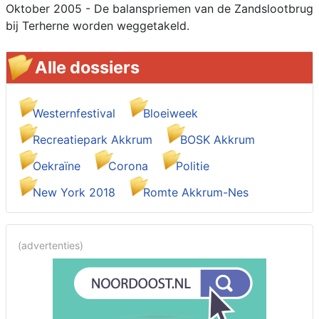
Oktober 2005 - De balanspriemen van de Zandslootbrug
bij Terherne worden weggetakeld.
Alle dossiers
Westernfestival
Bloeiweek
Recreatiepark Akkrum
BOSK Akkrum
Oekraïne
Corona
Politie
New York 2018
Romte Akkrum-Nes
(advertenties)