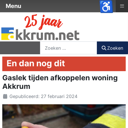
♿
≡
Menu
nieuwsbrief
login
registreer
Zoeken
Zoeken
En dan nog dit
Gaslek tijden afkoppelen woning
Akkrum
Details
Gepubliceerd: 27 februari 2024