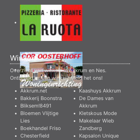
Winkels
Overzicht van winkels in Akkrum en Nes.
Ontbreekt er een winkel?
Meld het ons
!
Akkrum.net
Kaashuys Akkrum
Bakkerij Boonstra
De Dames van
Bliksem!8491
Akkrum
Bloemen Vlijtige
Kletskous Mode
Lies
Makelaar Wieb
Boekhandel Friso
Zandberg
Chesterfield
Kapsalon Unique