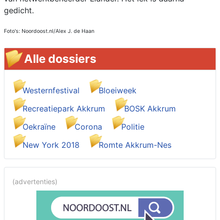
gedicht.
Foto's: Noordoost.nl/Alex J. de Haan
Alle dossiers
Westernfestival
Bloeiweek
Recreatiepark Akkrum
BOSK Akkrum
Oekraïne
Corona
Politie
New York 2018
Romte Akkrum-Nes
(advertenties)