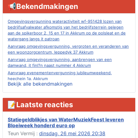
📢Bekendmakingen
Omgevingsvergunning wateractiviteit wf-951428 lozen van
bedrijfsafvalwater afkomstig van het bedrijfsterrein gelegen
aan de spikerboor 2, 15 en 17 in Akkrum op de polsleat en de
watergang langs it patroan
Aanvraag omgevingsvergunning, vergroten en veranderen van
een woonzorgcentrum, leppedyk 37 Akkrum
Aanvraag omgevingsvergunning, aanbrengen van een
damwand, it finl?n naast nummer 4 Akkrum
Aanvraag evenementenvergunning jubileumweekend,
heechein 1a, Akkrum
Bekijk alle bekendmakingen
Verlening omgevingsvergunning, tijdelijk gebruik openbare
ruimte 02-10 t/m 02-11-2026, sitadel voor nr 6 te Akkrum
Aanvraag omgevingsvergunning, tijdelijk gebruik openbare
📝Laatste reacties
ruimte 02-10 t/m 02-11-2026, sitadel voor nr 6 te Akkrum
Verlenging beslistermijn aanvraag omgevingsvergunning,
heechein 28, 8491 em Akkrum
Statiegeldblikjes van WaterMuziekFeest leveren
Bloeiweek honderd euro op
Aanvraag omgevingsvergunning, veranderen van een woning
(voordeur en dakkapel), boarnsterdyk 75 Akkrum
Teun Vermij :
dinsdag, 26 mei 2026 20:38