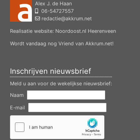
Alex J. de Haan
bedrijfsgebouw, polsleatwei 11 Akkrum
06-54727557
Aanvraag omgevingsvergunning, bouwen van een
bedrijfsverzamelgebouw, spikerboor naast nummer 11-1
redactie@akkrum.net
Akkrum
Realisatie website:
Noordoost.nl
Heerenveen
Aanvraag omgevingsvergunning wateractiviteit wf-1009518
dempen en compenseren van een watergang t.b.v. plaatsen
van een transformatorstation project nulelie Akkrum nabij de
Wordt vandaag nog Vriend van Akkrum.net!
flearbosk 7, veenhoop
Verlening ontheffing geluid zomeravondconcert Akkrum,
tsjerkebleek in Akkrum
Inschrijven nieuwsbrief
Meld u aan voor de wekelijkse nieuwsbrief:
Naam
E-mail