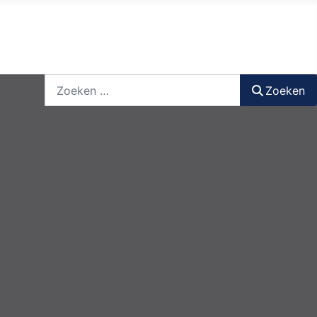
nieuwsbrief
login
registreer
Zoeken
Zoeken