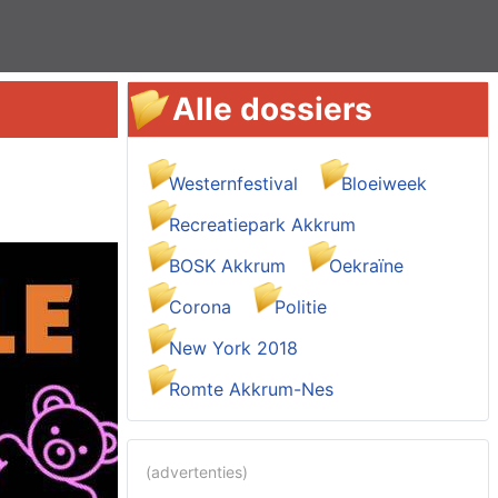
Alle dossiers
Westernfestival
Bloeiweek
Recreatiepark Akkrum
BOSK Akkrum
Oekraïne
Corona
Politie
New York 2018
Romte Akkrum-Nes
(advertenties)