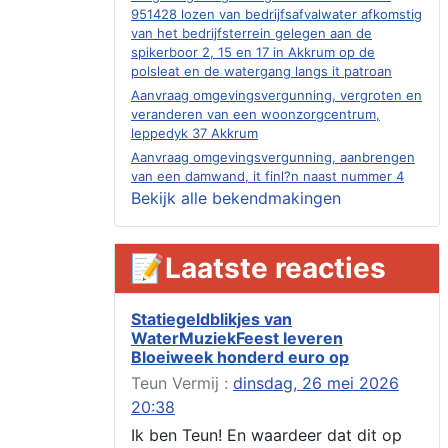
951428 lozen van bedrijfsafvalwater afkomstig
van het bedrijfsterrein gelegen aan de
spikerboor 2, 15 en 17 in Akkrum op de
polsleat en de watergang langs it patroan
Aanvraag omgevingsvergunning, vergroten en
veranderen van een woonzorgcentrum,
leppedyk 37 Akkrum
Aanvraag omgevingsvergunning, aanbrengen
van een damwand, it finl?n naast nummer 4
Akkrum
Bekijk alle bekendmakingen
Aanvraag evenementenvergunning
jubileumweekend, heechein 1a, Akkrum
📝Laatste reacties
Verlening omgevingsvergunning, tijdelijk
gebruik openbare ruimte 02-10 t/m 02-11-
2026, sitadel voor nr 6 te Akkrum
Statiegeldblikjes van
Aanvraag omgevingsvergunning, tijdelijk
WaterMuziekFeest leveren
gebruik openbare ruimte 02-10 t/m 02-11-
Bloeiweek honderd euro op
2026, sitadel voor nr 6 te Akkrum
Teun Vermij :
dinsdag, 26 mei 2026
Verlenging beslistermijn aanvraag
omgevingsvergunning, heechein 28, 8491 em
20:38
Akkrum
Ik ben Teun! En waardeer dat dit op