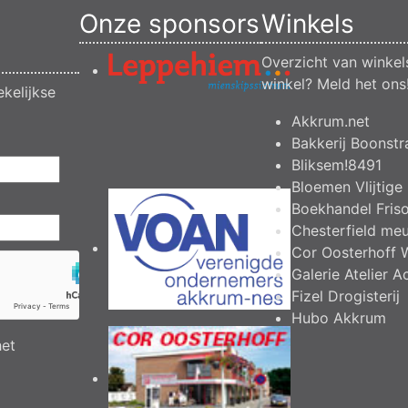
Onze sponsors
Winkels
Overzicht van winkel
winkel?
Meld het ons
kelijkse
Akkrum.net
Bakkerij Boonstr
Bliksem!8491
Bloemen Vlijtige 
Boekhandel Fris
Chesterfield me
Cor Oosterhoff 
Galerie Atelier A
Fizel Drogisterij
Hubo Akkrum
het