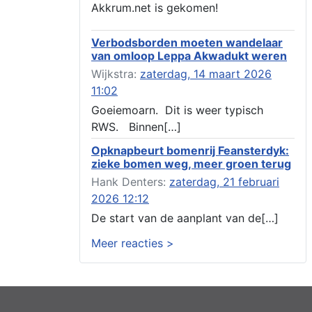
Aanvraag omgevingsvergunning, veranderen
Akkrum.net is gekomen!
van een woning (voordeur en dakkapel),
boarnsterdyk 75 Akkrum
Verbodsborden moeten wandelaar
Aanvraag omgevingsvergunning
van omloop Leppa Akwadukt weren
wateractiviteit wf-1012586 aanbrengen van
asfalt t.b.v. onderhoud fietspad t.h.v
Wijkstra:
zaterdag, 14 maart 2026
boarnsterdyk, Akkrum
11:02
Locatiestudie Akkrum
Goeiemoarn. Dit is weer typisch
Verlening ontheffing geluid, boarnsw?l
RWS. Binnen[…]
Akkrum
Kennisgeving vergunningaanvraag voor het -
Opknapbeurt bomenrij Feansterdyk:
bouwwerken, werken en objecten in of bij
zieke bomen weg, meer groen terug
een oppervlaktewaterlichaam, niet zijnde de
Hank Denters:
zaterdag, 21 februari
noordzee, of waterkering in beheer bij het rijk
2026 12:12
te Akkrum
Verlening omgevingsvergunning, veranderen
De start van de aanplant van de[…]
van twee bruggen (renovatie), ljouwerterdyk
Meer reacties >
nabij nummer 6 Akkrum
Verlening ontheffing geluid, heechein Akkrum
Melding milieubelastende activiteit aanleggen
gesloten bodemenergiesysteem, it weidl?n
14, 8491 da Akkrum