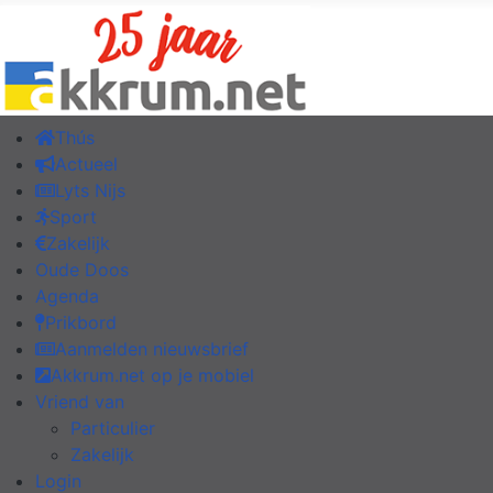
Thús
Actueel
Lyts Nijs
Sport
Zakelijk
Oude Doos
Agenda
Prikbord
Aanmelden nieuwsbrief
Akkrum.net op je mobiel
Vriend van
Particulier
Zakelijk
Login