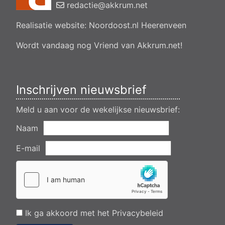
bedrijfsverzamelgebouw, spikerboor naast nummer 11-1
redactie@akkrum.net
Akkrum
Realisatie website:
Noordoost.nl
Heerenveen
Aanvraag omgevingsvergunning wateractiviteit wf-1009518
dempen en compenseren van een watergang t.b.v. plaatsen
van een transformatorstation project nulelie Akkrum nabij de
Wordt vandaag nog Vriend van Akkrum.net!
flearbosk 7, veenhoop
Verlening ontheffing geluid zomeravondconcert Akkrum,
tsjerkebleek in Akkrum
Inschrijven nieuwsbrief
Meld u aan voor de wekelijkse nieuwsbrief:
Naam
E-mail
Ik ga akkoord met het
Privacybeleid