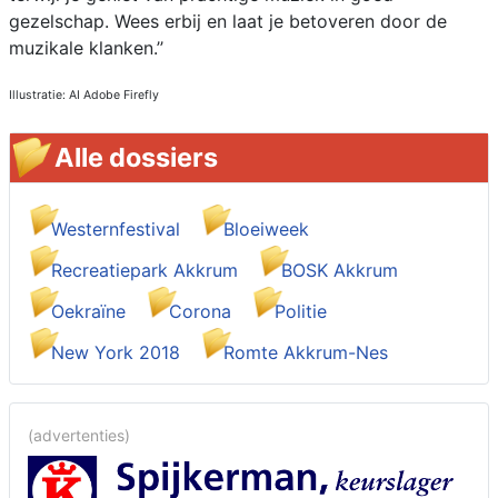
gezelschap. Wees erbij en laat je betoveren door de
muzikale klanken.’’
Illustratie: AI Adobe Firefly
Alle dossiers
Westernfestival
Bloeiweek
Recreatiepark Akkrum
BOSK Akkrum
Oekraïne
Corona
Politie
New York 2018
Romte Akkrum-Nes
(advertenties)