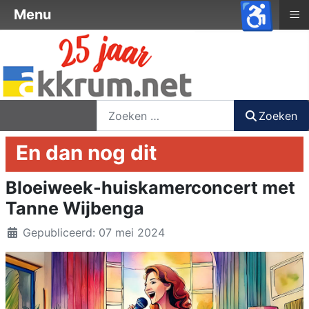
♿
≡
Menu
nieuwsbrief
login
registreer
Zoeken
Zoeken
En dan nog dit
Bloeiweek-huiskamerconcert met
Tanne Wijbenga
Details
Gepubliceerd: 07 mei 2024