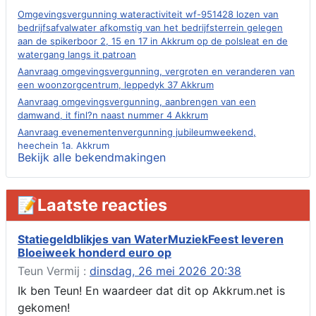
Omgevingsvergunning wateractiviteit wf-951428 lozen van
bedrijfsafvalwater afkomstig van het bedrijfsterrein gelegen
aan de spikerboor 2, 15 en 17 in Akkrum op de polsleat en de
watergang langs it patroan
Aanvraag omgevingsvergunning, vergroten en veranderen van
een woonzorgcentrum, leppedyk 37 Akkrum
Aanvraag omgevingsvergunning, aanbrengen van een
damwand, it finl?n naast nummer 4 Akkrum
Aanvraag evenementenvergunning jubileumweekend,
heechein 1a, Akkrum
Bekijk alle bekendmakingen
Verlening omgevingsvergunning, tijdelijk gebruik openbare
ruimte 02-10 t/m 02-11-2026, sitadel voor nr 6 te Akkrum
Aanvraag omgevingsvergunning, tijdelijk gebruik openbare
📝Laatste reacties
ruimte 02-10 t/m 02-11-2026, sitadel voor nr 6 te Akkrum
Verlenging beslistermijn aanvraag omgevingsvergunning,
heechein 28, 8491 em Akkrum
Statiegeldblikjes van WaterMuziekFeest leveren
Bloeiweek honderd euro op
Aanvraag omgevingsvergunning, veranderen van een woning
(voordeur en dakkapel), boarnsterdyk 75 Akkrum
Teun Vermij :
dinsdag, 26 mei 2026 20:38
Aanvraag omgevingsvergunning wateractiviteit wf-1012586
Ik ben Teun! En waardeer dat dit op Akkrum.net is
aanbrengen van asfalt t.b.v. onderhoud fietspad t.h.v
gekomen!
boarnsterdyk, Akkrum