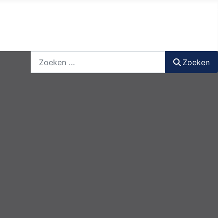
nieuwsbrief
login
registreer
Zoeken
Zoeken