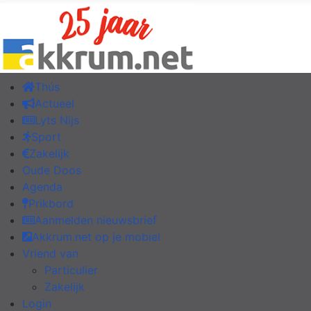
Thús
Actueel
Lyts Nijs
Sport
Zakelijk
Oude Doos
Agenda
Prikbord
Aanmelden nieuwsbrief
Akkrum.net op je mobiel
Vriend van
Particulier
Zakelijk
Login