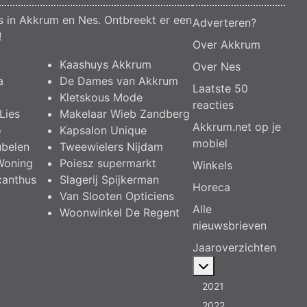
compensatie graven en verbreden van
s in Akkrum en Nes. Ontbreekt er een
watergangen t.h.v. polsleatwei 15 te Akkrum
Adverteren?
en aanleggen van een dam t.h.v.
!
Over Akkrum
abbengawiersterdyk 2 te jirnsum en ter
compensatie graven van een watergang t.h.v.
Kaashuys Akkrum
Over Nes
rijksweg 194 te jirnsum
a
De Dames van Akkrum
Laatste 50
Besluit buitenplanse omgevingsplanactiviteit
Kletskous Mode
(bopa), vergroten en veranderen van een
reacties
Lies
Makelaar Wieb Zandberg
woning- en het veranderen van een
Akkrum.net op je
bedrijfsgebouw, polsleatwei 11 Akkrum
o
Kapsalon Unique
mobiel
Aanvraag omgevingsvergunning, bouwen van
ubelen
Tweewielers Nijdam
een bedrijfsverzamelgebouw, spikerboor
Woning
Poiesz supermarkt
Winkels
naast nummer 11-1 Akkrum
canthus
Slagerij Spijkerman
Horeca
Aanvraag omgevingsvergunning
Van Slooten Opticiens
wateractiviteit wf-1009518 dempen en
Alle
Woonwinkel De Regent
compenseren van een watergang t.b.v.
nieuwsbrieven
plaatsen van een transformatorstation project
nulelie Akkrum nabij de flearbosk 7, veenhoop
Jaaroverzichten
Verlening ontheffing geluid
Meer over: Jaarov
zomeravondconcert Akkrum, tsjerkebleek in
Akkrum
2021
2022