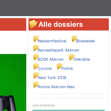
Alle dossiers
Westernfestival
Bloeiweek
Recreatiepark Akkrum
BOSK Akkrum
Oekraïne
Corona
Politie
New York 2018
Romte Akkrum-Nes
(advertenties)