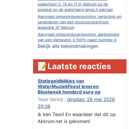
spikerboor 2, 15 en 17 in Akkrum op de
polsleat en de watergang langs it patroan
Aanvraag omgevingsvergunning, vergroten en
veranderen van een woonzorgcentrum,
leppedyk 37 Akkrum
Aanvraag omgevingsvergunning, aanbrengen
van een damwand, it finl?n naast nummer 4
Akkrum
Bekijk alle bekendmakingen
Aanvraag evenementenvergunning
jubileumweekend, heechein 1a, Akkrum
📝Laatste reacties
Verlening omgevingsvergunning, tijdelijk
gebruik openbare ruimte 02-10 t/m 02-11-
2026, sitadel voor nr 6 te Akkrum
Statiegeldblikjes van
Aanvraag omgevingsvergunning, tijdelijk
WaterMuziekFeest leveren
gebruik openbare ruimte 02-10 t/m 02-11-
Bloeiweek honderd euro op
2026, sitadel voor nr 6 te Akkrum
Teun Vermij :
dinsdag, 26 mei 2026
Verlenging beslistermijn aanvraag
omgevingsvergunning, heechein 28, 8491 em
20:38
Akkrum
Ik ben Teun! En waardeer dat dit op
Aanvraag omgevingsvergunning, veranderen
Akkrum.net is gekomen!
van een woning (voordeur en dakkapel),