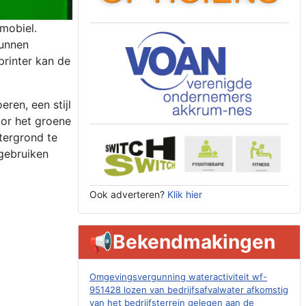
mobiel.
kunnen
printer kan de
ren, een stijl
oor het groene
tergrond te
 gebruiken
Ook adverteren?
Klik hier
📢Bekendmakingen
Omgevingsvergunning wateractiviteit wf-
951428 lozen van bedrijfsafvalwater afkomstig
van het bedrijfsterrein gelegen aan de