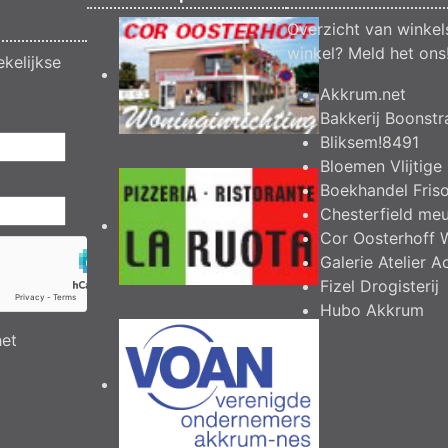
Overzicht van winkel
winkel?
Meld het ons
kelijkse
Akkrum.net
Bakkerij Boonstr
Bliksem!8491
Bloemen Vlijtige 
Boekhandel Fris
Chesterfield me
Cor Oosterhoff 
Galerie Atelier A
Fizel Drogisterij
Hubo Akkrum
het