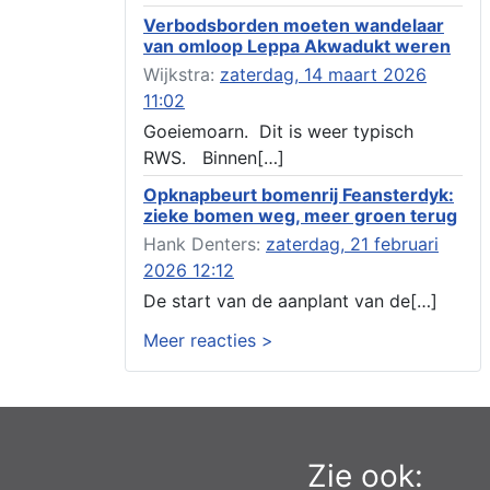
boarnsterdyk 75 Akkrum
Verbodsborden moeten wandelaar
Aanvraag omgevingsvergunning
van omloop Leppa Akwadukt weren
wateractiviteit wf-1012586 aanbrengen van
asfalt t.b.v. onderhoud fietspad t.h.v
Wijkstra:
zaterdag, 14 maart 2026
boarnsterdyk, Akkrum
11:02
Locatiestudie Akkrum
Goeiemoarn. Dit is weer typisch
Verlening ontheffing geluid, boarnsw?l
RWS. Binnen[…]
Akkrum
Kennisgeving vergunningaanvraag voor het -
Opknapbeurt bomenrij Feansterdyk:
bouwwerken, werken en objecten in of bij
zieke bomen weg, meer groen terug
een oppervlaktewaterlichaam, niet zijnde de
Hank Denters:
zaterdag, 21 februari
noordzee, of waterkering in beheer bij het rijk
2026 12:12
te Akkrum
Verlening omgevingsvergunning, veranderen
De start van de aanplant van de[…]
van twee bruggen (renovatie), ljouwerterdyk
Meer reacties >
nabij nummer 6 Akkrum
Verlening ontheffing geluid, heechein Akkrum
Melding milieubelastende activiteit aanleggen
gesloten bodemenergiesysteem, it weidl?n
14, 8491 da Akkrum
Omgevingsvergunning wateractiviteit wf-
Zie ook:
999662 aanleggen van dammen en ter