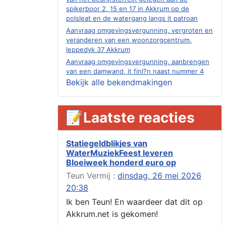
spikerboor 2, 15 en 17 in Akkrum op de
polsleat en de watergang langs it patroan
Aanvraag omgevingsvergunning, vergroten en
veranderen van een woonzorgcentrum,
leppedyk 37 Akkrum
Aanvraag omgevingsvergunning, aanbrengen
van een damwand, it finl?n naast nummer 4
Akkrum
Bekijk alle bekendmakingen
Aanvraag evenementenvergunning
jubileumweekend, heechein 1a, Akkrum
📝Laatste reacties
Verlening omgevingsvergunning, tijdelijk
gebruik openbare ruimte 02-10 t/m 02-11-
2026, sitadel voor nr 6 te Akkrum
Statiegeldblikjes van
Aanvraag omgevingsvergunning, tijdelijk
WaterMuziekFeest leveren
gebruik openbare ruimte 02-10 t/m 02-11-
Bloeiweek honderd euro op
2026, sitadel voor nr 6 te Akkrum
Teun Vermij :
dinsdag, 26 mei 2026
Verlenging beslistermijn aanvraag
omgevingsvergunning, heechein 28, 8491 em
20:38
Akkrum
Ik ben Teun! En waardeer dat dit op
Aanvraag omgevingsvergunning, veranderen
Akkrum.net is gekomen!
van een woning (voordeur en dakkapel),