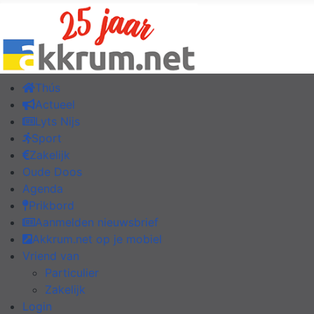
Thús
Actueel
Lyts Nijs
Sport
Zakelijk
Oude Doos
Agenda
Prikbord
Aanmelden nieuwsbrief
Akkrum.net op je mobiel
Vriend van
Particulier
Zakelijk
Login