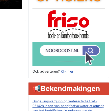
Ook adverteren?
Klik hier
📢Bekendmakingen
Omgevingsvergunning wateractiviteit wf-
951428 lozen van bedrijfsafvalwater afkomstig
van het bedrijfsterrein gelegen aan de