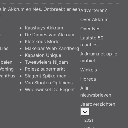
compensatie graven en verbreden van
s in Akkrum en Nes. Ontbreekt er een
watergangen t.h.v. polsleatwei 15 te Akkrum
Adverteren?
en aanleggen van een dam t.h.v.
!
Over Akkrum
abbengawiersterdyk 2 te jirnsum en ter
compensatie graven van een watergang t.h.v.
Kaashuys Akkrum
Over Nes
rijksweg 194 te jirnsum
a
De Dames van Akkrum
Laatste 50
Besluit buitenplanse omgevingsplanactiviteit
Kletskous Mode
(bopa), vergroten en veranderen van een
reacties
Lies
Makelaar Wieb Zandberg
woning- en het veranderen van een
Akkrum.net op je
bedrijfsgebouw, polsleatwei 11 Akkrum
o
Kapsalon Unique
mobiel
Aanvraag omgevingsvergunning, bouwen van
ubelen
Tweewielers Nijdam
een bedrijfsverzamelgebouw, spikerboor
Woning
Poiesz supermarkt
Winkels
naast nummer 11-1 Akkrum
canthus
Slagerij Spijkerman
Horeca
Aanvraag omgevingsvergunning
Van Slooten Opticiens
wateractiviteit wf-1009518 dempen en
Alle
Woonwinkel De Regent
compenseren van een watergang t.b.v.
nieuwsbrieven
plaatsen van een transformatorstation project
nulelie Akkrum nabij de flearbosk 7, veenhoop
Jaaroverzichten
Verlening ontheffing geluid
Meer over: Jaarov
zomeravondconcert Akkrum, tsjerkebleek in
Akkrum
2021