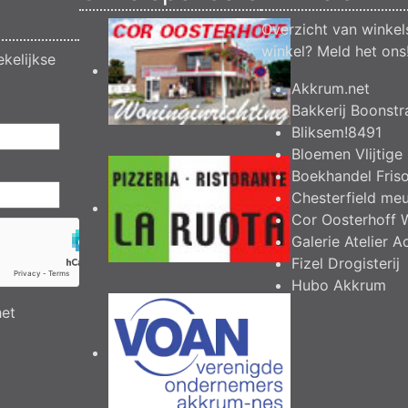
Overzicht van winkel
winkel?
Meld het ons
kelijkse
Akkrum.net
Bakkerij Boonstr
Bliksem!8491
Bloemen Vlijtige 
Boekhandel Fris
Chesterfield me
Cor Oosterhoff 
Galerie Atelier A
Fizel Drogisterij
Hubo Akkrum
het