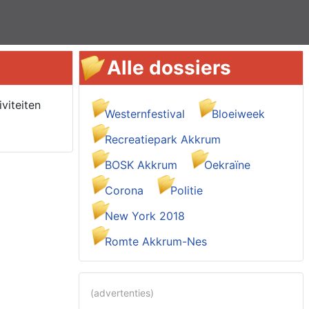
Alle dossiers
viteiten
Westernfestival
Bloeiweek
Recreatiepark Akkrum
BOSK Akkrum
Oekraïne
Corona
Politie
New York 2018
Romte Akkrum-Nes
(advertenties)