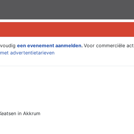
envoudig
een evenement aanmelden
.
Voor commerciële acti
met advertentietarieven
 Keatsen in Akkrum