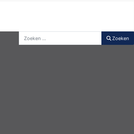
nieuwsbrief
login
registreer
Zoeken
Zoeken