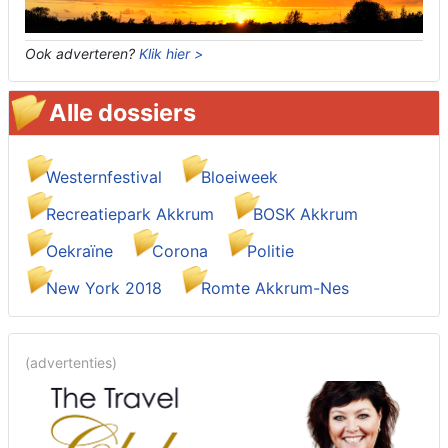
Ook adverteren?
Klik hier >
Alle dossiers
Westernfestival
Bloeiweek
Recreatiepark Akkrum
BOSK Akkrum
Oekraïne
Corona
Politie
New York 2018
Romte Akkrum-Nes
(advertenties)