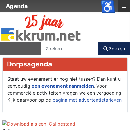
♿
≡
Agenda
nieuwsbrief
login
registreer
Zoeken
Zoeken
Dorpsagenda
Staat uw evenement er nog niet tussen? Dan kunt u
eenvoudig
een evenement aanmelden
.
Voor
commerciële activiteiten vragen we een vergoeding.
Kijk daarvoor op de
pagina met advertentietarieven