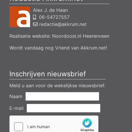
en veranderen van een woning- en het veranderen van een
Alex J. de Haan
bedrijfsgebouw, polsleatwei 11 Akkrum
06-54727557
Aanvraag omgevingsvergunning, bouwen van een
bedrijfsverzamelgebouw, spikerboor naast nummer 11-1
redactie@akkrum.net
Akkrum
Realisatie website:
Noordoost.nl
Heerenveen
Aanvraag omgevingsvergunning wateractiviteit wf-1009518
dempen en compenseren van een watergang t.b.v. plaatsen
van een transformatorstation project nulelie Akkrum nabij de
Wordt vandaag nog Vriend van Akkrum.net!
flearbosk 7, veenhoop
Verlening ontheffing geluid zomeravondconcert Akkrum,
tsjerkebleek in Akkrum
Inschrijven nieuwsbrief
Meld u aan voor de wekelijkse nieuwsbrief:
Naam
E-mail