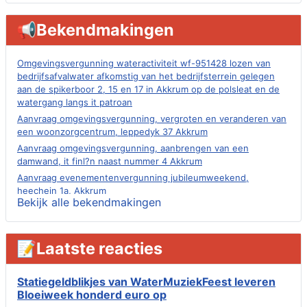
📢Bekendmakingen
Omgevingsvergunning wateractiviteit wf-951428 lozen van
bedrijfsafvalwater afkomstig van het bedrijfsterrein gelegen
aan de spikerboor 2, 15 en 17 in Akkrum op de polsleat en de
watergang langs it patroan
Aanvraag omgevingsvergunning, vergroten en veranderen van
een woonzorgcentrum, leppedyk 37 Akkrum
Aanvraag omgevingsvergunning, aanbrengen van een
damwand, it finl?n naast nummer 4 Akkrum
Aanvraag evenementenvergunning jubileumweekend,
heechein 1a, Akkrum
Bekijk alle bekendmakingen
Verlening omgevingsvergunning, tijdelijk gebruik openbare
ruimte 02-10 t/m 02-11-2026, sitadel voor nr 6 te Akkrum
Aanvraag omgevingsvergunning, tijdelijk gebruik openbare
📝Laatste reacties
ruimte 02-10 t/m 02-11-2026, sitadel voor nr 6 te Akkrum
Verlenging beslistermijn aanvraag omgevingsvergunning,
heechein 28, 8491 em Akkrum
Statiegeldblikjes van WaterMuziekFeest leveren
Bloeiweek honderd euro op
Aanvraag omgevingsvergunning, veranderen van een woning