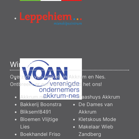
Winkels
Overzicht van winkels in Akkrum en Nes.
Ontbreekt er een winkel?
Meld het ons
!
Akkrum.net
Kaashuys Akkrum
Bakkerij Boonstra
De Dames van
Bliksem!8491
Akkrum
Bloemen Vlijtige
Kletskous Mode
Lies
Makelaar Wieb
Boekhandel Friso
Zandberg