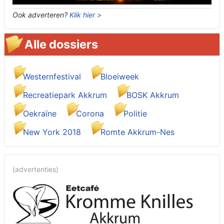
Ook adverteren?
Klik hier >
Alle dossiers
Westernfestival
Bloeiweek
Recreatiepark Akkrum
BOSK Akkrum
Oekraïne
Corona
Politie
New York 2018
Romte Akkrum-Nes
(advertenties)