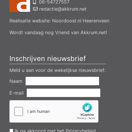
06-54727557
Aanvraag omgevingsvergunning, bouwen van een
bedrijfsverzamelgebouw, spikerboor naast nummer 11-1
redactie@akkrum.net
Akkrum
Realisatie website:
Noordoost.nl
Heerenveen
Aanvraag omgevingsvergunning wateractiviteit wf-1009518
dempen en compenseren van een watergang t.b.v. plaatsen
van een transformatorstation project nulelie Akkrum nabij de
Wordt vandaag nog Vriend van Akkrum.net!
flearbosk 7, veenhoop
Verlening ontheffing geluid zomeravondconcert Akkrum,
tsjerkebleek in Akkrum
Inschrijven nieuwsbrief
Meld u aan voor de wekelijkse nieuwsbrief:
Naam
E-mail
Ik ga akkoord met het
Privacybeleid