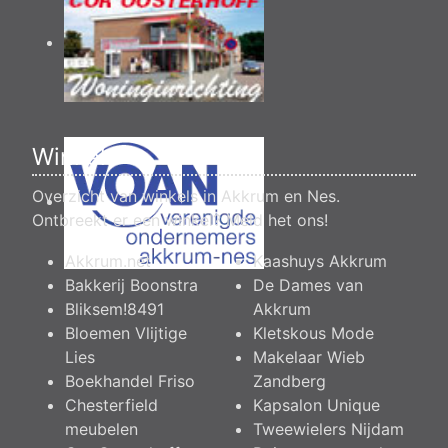
Winkels
Overzicht van winkels in Akkrum en Nes.
Ontbreekt er een winkel?
Meld het ons
!
Akkrum.net
Kaashuys Akkrum
Bakkerij Boonstra
De Dames van
Bliksem!8491
Akkrum
Bloemen Vlijtige
Kletskous Mode
Lies
Makelaar Wieb
Boekhandel Friso
Zandberg
Chesterfield
Kapsalon Unique
meubelen
Tweewielers Nijdam