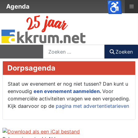
♿
≡
Agenda
nieuwsbrief
login
registreer
Zoeken
Zoeken
Dorpsagenda
Staat uw evenement er nog niet tussen? Dan kunt u
eenvoudig
een evenement aanmelden
.
Voor
commerciële activiteiten vragen we een vergoeding.
Kijk daarvoor op de
pagina met advertentietarieven