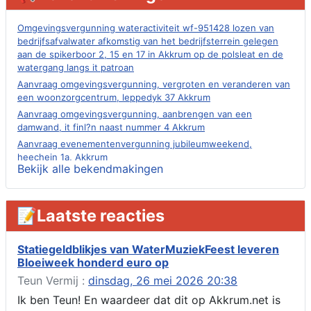
Omgevingsvergunning wateractiviteit wf-951428 lozen van
bedrijfsafvalwater afkomstig van het bedrijfsterrein gelegen
aan de spikerboor 2, 15 en 17 in Akkrum op de polsleat en de
watergang langs it patroan
Aanvraag omgevingsvergunning, vergroten en veranderen van
een woonzorgcentrum, leppedyk 37 Akkrum
Aanvraag omgevingsvergunning, aanbrengen van een
damwand, it finl?n naast nummer 4 Akkrum
Aanvraag evenementenvergunning jubileumweekend,
heechein 1a, Akkrum
Bekijk alle bekendmakingen
Verlening omgevingsvergunning, tijdelijk gebruik openbare
ruimte 02-10 t/m 02-11-2026, sitadel voor nr 6 te Akkrum
Aanvraag omgevingsvergunning, tijdelijk gebruik openbare
📝Laatste reacties
ruimte 02-10 t/m 02-11-2026, sitadel voor nr 6 te Akkrum
Verlenging beslistermijn aanvraag omgevingsvergunning,
heechein 28, 8491 em Akkrum
Statiegeldblikjes van WaterMuziekFeest leveren
Bloeiweek honderd euro op
Aanvraag omgevingsvergunning, veranderen van een woning
(voordeur en dakkapel), boarnsterdyk 75 Akkrum
Teun Vermij :
dinsdag, 26 mei 2026 20:38
Aanvraag omgevingsvergunning wateractiviteit wf-1012586
Ik ben Teun! En waardeer dat dit op Akkrum.net is
aanbrengen van asfalt t.b.v. onderhoud fietspad t.h.v