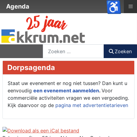
♿
≡
Agenda
nieuwsbrief
login
registreer
Zoeken
Zoeken
Dorpsagenda
Staat uw evenement er nog niet tussen? Dan kunt u
eenvoudig
een evenement aanmelden
.
Voor
commerciële activiteiten vragen we een vergoeding.
Kijk daarvoor op de
pagina met advertentietarieven