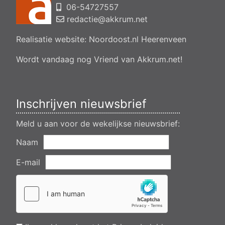
06-54727557
Aanvraag omgevingsvergunning, bouwen van een
bedrijfsverzamelgebouw, spikerboor naast nummer 11-1
redactie@akkrum.net
Akkrum
Realisatie website:
Noordoost.nl
Heerenveen
Aanvraag omgevingsvergunning wateractiviteit wf-1009518
dempen en compenseren van een watergang t.b.v. plaatsen
van een transformatorstation project nulelie Akkrum nabij de
Wordt vandaag nog Vriend van Akkrum.net!
flearbosk 7, veenhoop
Verlening ontheffing geluid zomeravondconcert Akkrum,
tsjerkebleek in Akkrum
Inschrijven nieuwsbrief
Meld u aan voor de wekelijkse nieuwsbrief:
Naam
E-mail