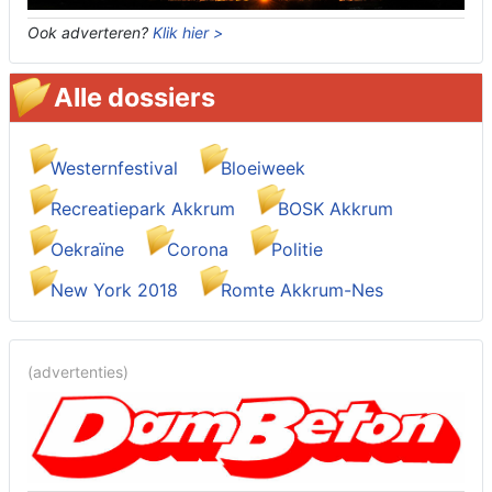
Ook adverteren?
Klik hier >
Alle dossiers
Westernfestival
Bloeiweek
Recreatiepark Akkrum
BOSK Akkrum
Oekraïne
Corona
Politie
New York 2018
Romte Akkrum-Nes
(advertenties)