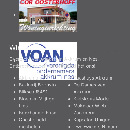
Winkels
Overzicht van winkels in Akkrum en Nes.
Ontbreekt er een winkel?
Meld het ons
!
Akkrum.net
Kaashuys Akkrum
Bakkerij Boonstra
De Dames van
Bliksem!8491
Akkrum
Bloemen Vlijtige
Kletskous Mode
Lies
Makelaar Wieb
Boekhandel Friso
Zandberg
Chesterfield
Kapsalon Unique
meubelen
Tweewielers Nijdam