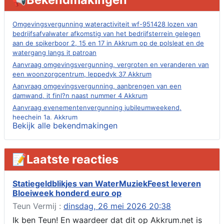
Omgevingsvergunning wateractiviteit wf-951428 lozen van
bedrijfsafvalwater afkomstig van het bedrijfsterrein gelegen
aan de spikerboor 2, 15 en 17 in Akkrum op de polsleat en de
watergang langs it patroan
Aanvraag omgevingsvergunning, vergroten en veranderen van
een woonzorgcentrum, leppedyk 37 Akkrum
Aanvraag omgevingsvergunning, aanbrengen van een
damwand, it finl?n naast nummer 4 Akkrum
Aanvraag evenementenvergunning jubileumweekend,
heechein 1a, Akkrum
Bekijk alle bekendmakingen
Verlening omgevingsvergunning, tijdelijk gebruik openbare
ruimte 02-10 t/m 02-11-2026, sitadel voor nr 6 te Akkrum
Aanvraag omgevingsvergunning, tijdelijk gebruik openbare
📝Laatste reacties
ruimte 02-10 t/m 02-11-2026, sitadel voor nr 6 te Akkrum
Verlenging beslistermijn aanvraag omgevingsvergunning,
heechein 28, 8491 em Akkrum
Statiegeldblikjes van WaterMuziekFeest leveren
Bloeiweek honderd euro op
Aanvraag omgevingsvergunning, veranderen van een woning
(voordeur en dakkapel), boarnsterdyk 75 Akkrum
Teun Vermij :
dinsdag, 26 mei 2026 20:38
Aanvraag omgevingsvergunning wateractiviteit wf-1012586
Ik ben Teun! En waardeer dat dit op Akkrum.net is