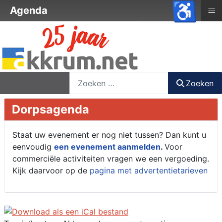
♿
≡
Agenda
nieuwsbrief
login
registreer
Zoeken
Zoeken
Dorpsagenda
Staat uw evenement er nog niet tussen? Dan kunt u
eenvoudig
een evenement aanmelden
.
Voor
commerciële activiteiten vragen we een vergoeding.
Kijk daarvoor op de
pagina met advertentietarieven