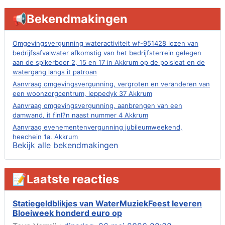
📢Bekendmakingen
Omgevingsvergunning wateractiviteit wf-951428 lozen van
bedrijfsafvalwater afkomstig van het bedrijfsterrein gelegen
aan de spikerboor 2, 15 en 17 in Akkrum op de polsleat en de
watergang langs it patroan
Aanvraag omgevingsvergunning, vergroten en veranderen van
een woonzorgcentrum, leppedyk 37 Akkrum
Aanvraag omgevingsvergunning, aanbrengen van een
damwand, it finl?n naast nummer 4 Akkrum
Aanvraag evenementenvergunning jubileumweekend,
heechein 1a, Akkrum
Bekijk alle bekendmakingen
Verlening omgevingsvergunning, tijdelijk gebruik openbare
ruimte 02-10 t/m 02-11-2026, sitadel voor nr 6 te Akkrum
Aanvraag omgevingsvergunning, tijdelijk gebruik openbare
📝Laatste reacties
ruimte 02-10 t/m 02-11-2026, sitadel voor nr 6 te Akkrum
Verlenging beslistermijn aanvraag omgevingsvergunning,
heechein 28, 8491 em Akkrum
Statiegeldblikjes van WaterMuziekFeest leveren
Bloeiweek honderd euro op
Aanvraag omgevingsvergunning, veranderen van een woning
(voordeur en dakkapel), boarnsterdyk 75 Akkrum