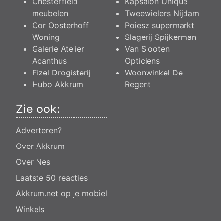
Chesterfield
Kapsalon Unique
meubelen
Tweewielers Nijdam
Cor Oosterhoff
Poiesz supermarkt
Woning
Slagerij Spijkerman
Galerie Atelier
Van Slooten
Acanthus
Opticiens
Fizel Drogisterij
Woonwinkel De
Hubo Akkrum
Regent
Zie ook:
Adverteren?
Over Akkrum
Over Nes
Laatste 50 reacties
Akkrum.net op je mobiel
Winkels