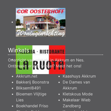
Winkels
Overzicht van winkels in Akkrum en Nes.
Ontbreekt er een winkel?
Meld het ons
!
Akkrum.net
Kaashuys Akkrum
Bakkerij Boonstra
De Dames van
Bliksem!8491
Akkrum
Bloemen Vlijtige
Kletskous Mode
Lies
Makelaar Wieb
Boekhandel Friso
Zandberg