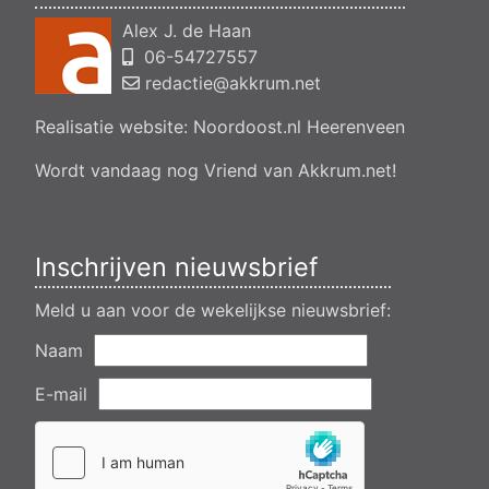
en veranderen van een woning- en het veranderen van een
Alex J. de Haan
bedrijfsgebouw, polsleatwei 11 Akkrum
06-54727557
Aanvraag omgevingsvergunning, bouwen van een
bedrijfsverzamelgebouw, spikerboor naast nummer 11-1
redactie@akkrum.net
Akkrum
Realisatie website:
Noordoost.nl
Heerenveen
Aanvraag omgevingsvergunning wateractiviteit wf-1009518
dempen en compenseren van een watergang t.b.v. plaatsen
van een transformatorstation project nulelie Akkrum nabij de
Wordt vandaag nog Vriend van Akkrum.net!
flearbosk 7, veenhoop
Verlening ontheffing geluid zomeravondconcert Akkrum,
tsjerkebleek in Akkrum
Inschrijven nieuwsbrief
Meld u aan voor de wekelijkse nieuwsbrief:
Naam
E-mail