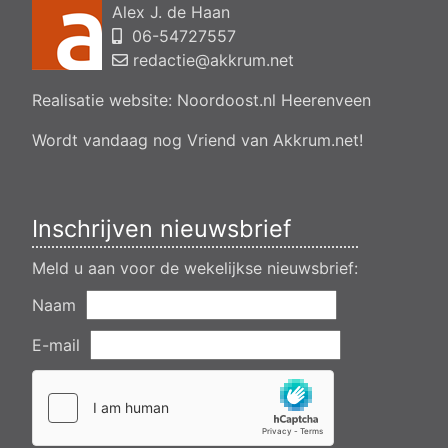
Alex J. de Haan
bedrijfsgebouw, polsleatwei 11 Akkrum
06-54727557
Aanvraag omgevingsvergunning, bouwen van een
bedrijfsverzamelgebouw, spikerboor naast nummer 11-1
redactie@akkrum.net
Akkrum
Realisatie website:
Noordoost.nl
Heerenveen
Aanvraag omgevingsvergunning wateractiviteit wf-1009518
dempen en compenseren van een watergang t.b.v. plaatsen
van een transformatorstation project nulelie Akkrum nabij de
Wordt vandaag nog Vriend van Akkrum.net!
flearbosk 7, veenhoop
Verlening ontheffing geluid zomeravondconcert Akkrum,
tsjerkebleek in Akkrum
Inschrijven nieuwsbrief
Meld u aan voor de wekelijkse nieuwsbrief:
Naam
E-mail