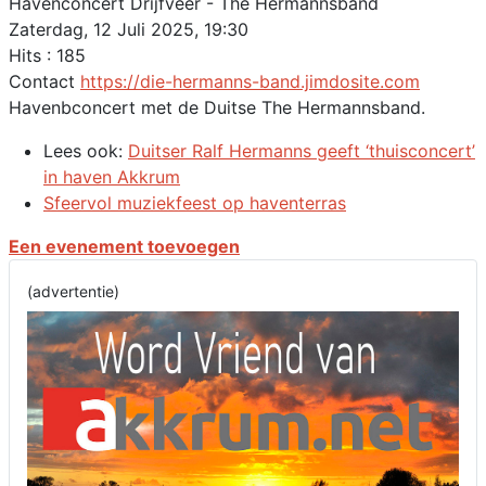
Havenconcert Drijfveer - The Hermannsband
Zaterdag, 12 Juli 2025, 19:30
Hits
: 185
Contact
https://die-hermanns-band.jimdosite.com
Havenbconcert met de Duitse The Hermannsband.
Lees ook:
Duitser Ralf Hermanns geeft ‘thuisconcert’
in haven Akkrum
Sfeervol muziekfeest op haventerras
Een evenement toevoegen
(advertentie)