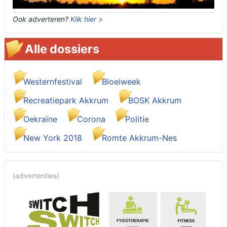
Ook adverteren?
Klik hier >
Alle dossiers
Westernfestival
Bloeiweek
Recreatiepark Akkrum
BOSK Akkrum
Oekraïne
Corona
Politie
New York 2018
Romte Akkrum-Nes
(advertenties)