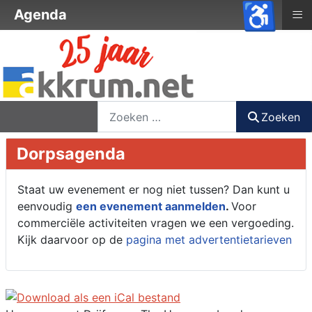
♿
≡
Agenda
nieuwsbrief
login
registreer
Zoeken
Zoeken
Dorpsagenda
Staat uw evenement er nog niet tussen? Dan kunt u
eenvoudig
een evenement aanmelden
.
Voor
commerciële activiteiten vragen we een vergoeding.
Kijk daarvoor op de
pagina met advertentietarieven