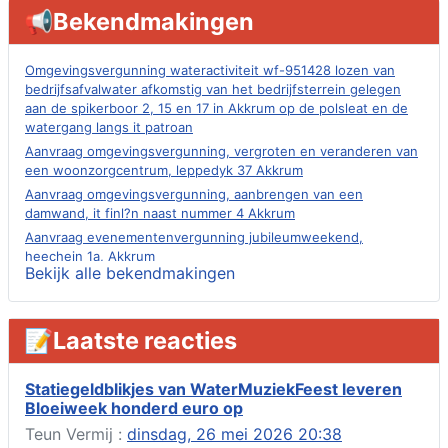
📢Bekendmakingen
Omgevingsvergunning wateractiviteit wf-951428 lozen van
bedrijfsafvalwater afkomstig van het bedrijfsterrein gelegen
aan de spikerboor 2, 15 en 17 in Akkrum op de polsleat en de
watergang langs it patroan
Aanvraag omgevingsvergunning, vergroten en veranderen van
een woonzorgcentrum, leppedyk 37 Akkrum
Aanvraag omgevingsvergunning, aanbrengen van een
damwand, it finl?n naast nummer 4 Akkrum
Aanvraag evenementenvergunning jubileumweekend,
heechein 1a, Akkrum
Bekijk alle bekendmakingen
Verlening omgevingsvergunning, tijdelijk gebruik openbare
ruimte 02-10 t/m 02-11-2026, sitadel voor nr 6 te Akkrum
Aanvraag omgevingsvergunning, tijdelijk gebruik openbare
📝Laatste reacties
ruimte 02-10 t/m 02-11-2026, sitadel voor nr 6 te Akkrum
Verlenging beslistermijn aanvraag omgevingsvergunning,
heechein 28, 8491 em Akkrum
Statiegeldblikjes van WaterMuziekFeest leveren
Bloeiweek honderd euro op
Aanvraag omgevingsvergunning, veranderen van een woning
(voordeur en dakkapel), boarnsterdyk 75 Akkrum
Teun Vermij :
dinsdag, 26 mei 2026 20:38