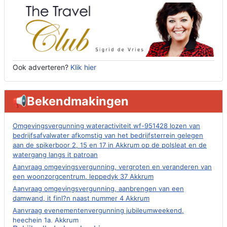
Ook adverteren?
Klik hier
📢Bekendmakingen
Omgevingsvergunning wateractiviteit wf-951428 lozen van
bedrijfsafvalwater afkomstig van het bedrijfsterrein gelegen
aan de spikerboor 2, 15 en 17 in Akkrum op de polsleat en de
watergang langs it patroan
Aanvraag omgevingsvergunning, vergroten en veranderen van
een woonzorgcentrum, leppedyk 37 Akkrum
Aanvraag omgevingsvergunning, aanbrengen van een
damwand, it finl?n naast nummer 4 Akkrum
Aanvraag evenementenvergunning jubileumweekend,
heechein 1a, Akkrum