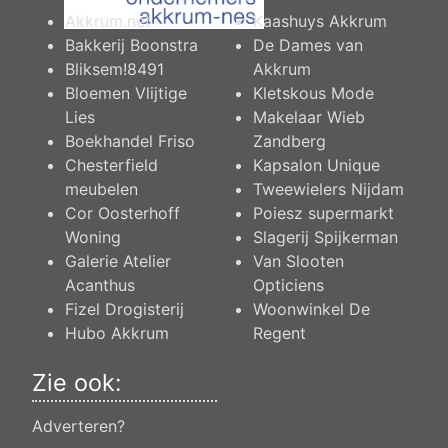
Akkrum.net
Kaashuys Akkrum
Bakkerij Boonstra
De Dames van
Bliksem!8491
Akkrum
Bloemen Vlijtige
Kletskous Mode
Lies
Makelaar Wieb
Boekhandel Friso
Zandberg
Chesterfield
Kapsalon Unique
meubelen
Tweewielers Nijdam
Cor Oosterhoff
Poiesz supermarkt
Woning
Slagerij Spijkerman
Galerie Atelier
Van Slooten
Acanthus
Opticiens
Fizel Drogisterij
Woonwinkel De
Hubo Akkrum
Regent
Zie ook:
Adverteren?