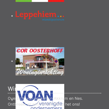
Winkels
Overzicht van winkels in Akkrum en Nes.
Ontbreekt er een winkel?
Meld het ons
!