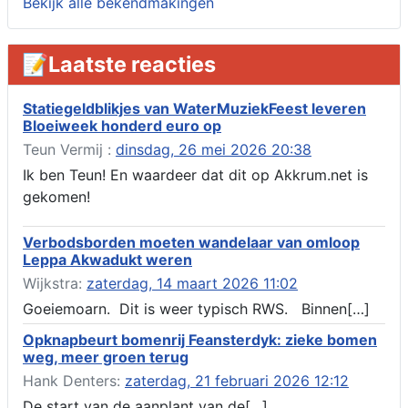
Bekijk alle bekendmakingen
Verlening omgevingsvergunning, tijdelijk gebruik openbare
ruimte 02-10 t/m 02-11-2026, sitadel voor nr 6 te Akkrum
Aanvraag omgevingsvergunning, tijdelijk gebruik openbare
📝Laatste reacties
ruimte 02-10 t/m 02-11-2026, sitadel voor nr 6 te Akkrum
Verlenging beslistermijn aanvraag omgevingsvergunning,
heechein 28, 8491 em Akkrum
Statiegeldblikjes van WaterMuziekFeest leveren
Bloeiweek honderd euro op
Aanvraag omgevingsvergunning, veranderen van een woning
(voordeur en dakkapel), boarnsterdyk 75 Akkrum
Teun Vermij :
dinsdag, 26 mei 2026 20:38
Aanvraag omgevingsvergunning wateractiviteit wf-1012586
Ik ben Teun! En waardeer dat dit op Akkrum.net is
aanbrengen van asfalt t.b.v. onderhoud fietspad t.h.v
gekomen!
boarnsterdyk, Akkrum
Locatiestudie Akkrum
Verbodsborden moeten wandelaar van omloop
Verlening ontheffing geluid, boarnsw?l Akkrum
Leppa Akwadukt weren
Kennisgeving vergunningaanvraag voor het -bouwwerken,
Wijkstra:
zaterdag, 14 maart 2026 11:02
werken en objecten in of bij een oppervlaktewaterlichaam, niet
zijnde de noordzee, of waterkering in beheer bij het rijk te
Goeiemoarn. Dit is weer typisch RWS. Binnen[…]
Akkrum
Opknapbeurt bomenrij Feansterdyk: zieke bomen
Verlening omgevingsvergunning, veranderen van twee
weg, meer groen terug
bruggen (renovatie), ljouwerterdyk nabij nummer 6 Akkrum
Verlening ontheffing geluid, heechein Akkrum
Hank Denters:
zaterdag, 21 februari 2026 12:12
Melding milieubelastende activiteit aanleggen gesloten
De start van de aanplant van de[…]