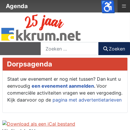
♿
≡
Agenda
nieuwsbrief
login
registreer
Zoeken
Zoeken
Dorpsagenda
Staat uw evenement er nog niet tussen? Dan kunt u
eenvoudig
een evenement aanmelden
.
Voor
commerciële activiteiten vragen we een vergoeding.
Kijk daarvoor op de
pagina met advertentietarieven