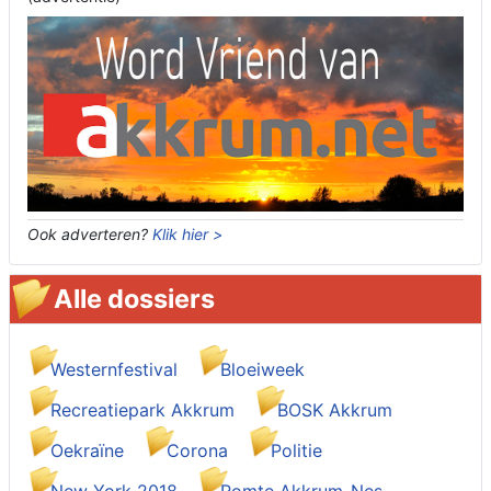
Ook adverteren?
Klik hier >
Alle dossiers
Westernfestival
Bloeiweek
Recreatiepark Akkrum
BOSK Akkrum
Oekraïne
Corona
Politie
New York 2018
Romte Akkrum-Nes