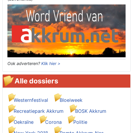
Ook adverteren?
Klik hier >
Alle dossiers
Westernfestival
Bloeiweek
Recreatiepark Akkrum
BOSK Akkrum
Oekraïne
Corona
Politie
New York 2018
Romte Akkrum-Nes