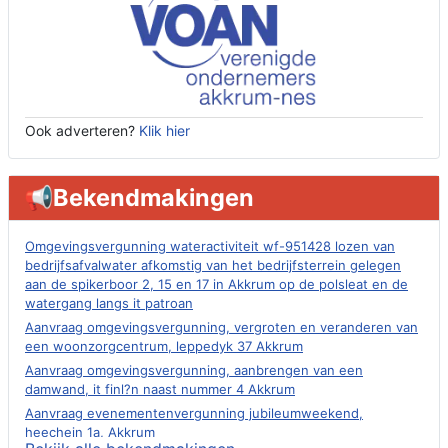
Ook adverteren?
Klik hier
📢Bekendmakingen
Omgevingsvergunning wateractiviteit wf-951428 lozen van
bedrijfsafvalwater afkomstig van het bedrijfsterrein gelegen
aan de spikerboor 2, 15 en 17 in Akkrum op de polsleat en de
watergang langs it patroan
Aanvraag omgevingsvergunning, vergroten en veranderen van
een woonzorgcentrum, leppedyk 37 Akkrum
Aanvraag omgevingsvergunning, aanbrengen van een
damwand, it finl?n naast nummer 4 Akkrum
Aanvraag evenementenvergunning jubileumweekend,
heechein 1a, Akkrum