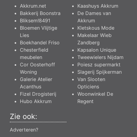
Akkrum.net
Kaashuys Akkrum
Bakkerij Boonstra
De Dames van
Bliksem!8491
Akkrum
Bloemen Vlijtige
Kletskous Mode
Lies
Makelaar Wieb
Boekhandel Friso
Zandberg
Chesterfield
Kapsalon Unique
meubelen
Tweewielers Nijdam
Cor Oosterhoff
Poiesz supermarkt
Woning
Slagerij Spijkerman
Galerie Atelier
Van Slooten
Acanthus
Opticiens
Fizel Drogisterij
Woonwinkel De
Hubo Akkrum
Regent
Zie ook:
Adverteren?