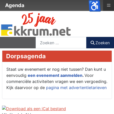
♿
≡
Agenda
nieuwsbrief
login
registreer
Zoeken
Zoeken
Dorpsagenda
Staat uw evenement er nog niet tussen? Dan kunt u
eenvoudig
een evenement aanmelden
.
Voor
commerciële activiteiten vragen we een vergoeding.
Kijk daarvoor op de
pagina met advertentietarieven