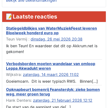
Bekijk alle bekendmakingen
Verlening omgevingsvergunning, tijdelijk gebruik openbare
ruimte 02-10 t/m 02-11-2026, sitadel voor nr 6 te Akkrum
Aanvraag omgevingsvergunning, tijdelijk gebruik openbare
📝Laatste reacties
ruimte 02-10 t/m 02-11-2026, sitadel voor nr 6 te Akkrum
Verlenging beslistermijn aanvraag omgevingsvergunning,
heechein 28, 8491 em Akkrum
Statiegeldblikjes van WaterMuziekFeest leveren
Bloeiweek honderd euro op
Aanvraag omgevingsvergunning, veranderen van een woning
(voordeur en dakkapel), boarnsterdyk 75 Akkrum
Teun Vermij :
dinsdag, 26 mei 2026 20:38
Aanvraag omgevingsvergunning wateractiviteit wf-1012586
Ik ben Teun! En waardeer dat dit op Akkrum.net is
aanbrengen van asfalt t.b.v. onderhoud fietspad t.h.v
gekomen!
boarnsterdyk, Akkrum
Locatiestudie Akkrum
Verbodsborden moeten wandelaar van omloop
Verlening ontheffing geluid, boarnsw?l Akkrum
Leppa Akwadukt weren
Kennisgeving vergunningaanvraag voor het -bouwwerken,
Wijkstra:
zaterdag, 14 maart 2026 11:02
werken en objecten in of bij een oppervlaktewaterlichaam, niet
zijnde de noordzee, of waterkering in beheer bij het rijk te
Goeiemoarn. Dit is weer typisch RWS. Binnen[…]
Akkrum
Opknapbeurt bomenrij Feansterdyk: zieke bomen
Verlening omgevingsvergunning, veranderen van twee
weg, meer groen terug
bruggen (renovatie), ljouwerterdyk nabij nummer 6 Akkrum
Verlening ontheffing geluid, heechein Akkrum
Hank Denters:
zaterdag, 21 februari 2026 12:12
Melding milieubelastende activiteit aanleggen gesloten
De start van de aanplant van de[…]