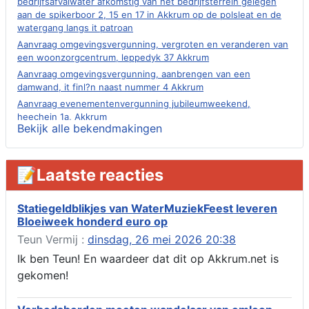
bedrijfsafvalwater afkomstig van het bedrijfsterrein gelegen
aan de spikerboor 2, 15 en 17 in Akkrum op de polsleat en de
watergang langs it patroan
Aanvraag omgevingsvergunning, vergroten en veranderen van
een woonzorgcentrum, leppedyk 37 Akkrum
Aanvraag omgevingsvergunning, aanbrengen van een
damwand, it finl?n naast nummer 4 Akkrum
Aanvraag evenementenvergunning jubileumweekend,
heechein 1a, Akkrum
Bekijk alle bekendmakingen
Verlening omgevingsvergunning, tijdelijk gebruik openbare
ruimte 02-10 t/m 02-11-2026, sitadel voor nr 6 te Akkrum
Aanvraag omgevingsvergunning, tijdelijk gebruik openbare
📝Laatste reacties
ruimte 02-10 t/m 02-11-2026, sitadel voor nr 6 te Akkrum
Verlenging beslistermijn aanvraag omgevingsvergunning,
heechein 28, 8491 em Akkrum
Statiegeldblikjes van WaterMuziekFeest leveren
Bloeiweek honderd euro op
Aanvraag omgevingsvergunning, veranderen van een woning
(voordeur en dakkapel), boarnsterdyk 75 Akkrum
Teun Vermij :
dinsdag, 26 mei 2026 20:38
Aanvraag omgevingsvergunning wateractiviteit wf-1012586
Ik ben Teun! En waardeer dat dit op Akkrum.net is
aanbrengen van asfalt t.b.v. onderhoud fietspad t.h.v
gekomen!
boarnsterdyk, Akkrum
Locatiestudie Akkrum