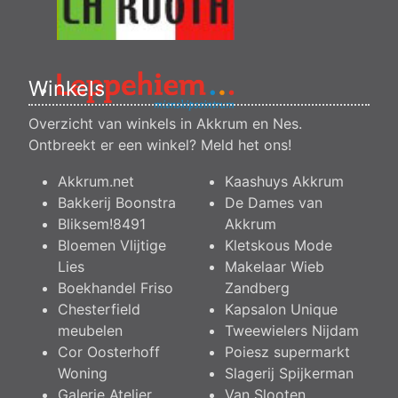
Winkels
Overzicht van winkels in Akkrum en Nes.
Ontbreekt er een winkel?
Meld het ons
!
Akkrum.net
Kaashuys Akkrum
Bakkerij Boonstra
De Dames van
Bliksem!8491
Akkrum
Bloemen Vlijtige
Kletskous Mode
Lies
Makelaar Wieb
Boekhandel Friso
Zandberg
Chesterfield
Kapsalon Unique
meubelen
Tweewielers Nijdam
Cor Oosterhoff
Poiesz supermarkt
Woning
Slagerij Spijkerman
Galerie Atelier
Van Slooten