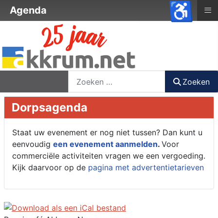
♿
≡
Agenda
nieuwsbrief
login
registreer
Zoeken
Zoeken
Dorpsagenda
Staat uw evenement er nog niet tussen? Dan kunt u
eenvoudig
een evenement aanmelden
.
Voor
commerciële activiteiten vragen we een vergoeding.
Kijk daarvoor op de
pagina met advertentietarieven