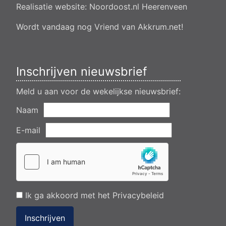
Realisatie website:
Noordoost.nl
Heerenveen
Aanvraag omgevingsvergunning wateractiviteit wf-1009518
dempen en compenseren van een watergang t.b.v. plaatsen
van een transformatorstation project nulelie Akkrum nabij de
Wordt vandaag nog Vriend van Akkrum.net!
flearbosk 7, veenhoop
Verlening ontheffing geluid zomeravondconcert Akkrum,
tsjerkebleek in Akkrum
Inschrijven nieuwsbrief
Meld u aan voor de wekelijkse nieuwsbrief:
Naam
E-mail
Ik ga akkoord met het
Privacybeleid
Inschrijven