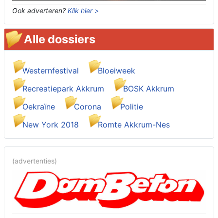
Ook adverteren?
Klik hier >
Alle dossiers
Westernfestival
Bloeiweek
Recreatiepark Akkrum
BOSK Akkrum
Oekraïne
Corona
Politie
New York 2018
Romte Akkrum-Nes
(advertenties)