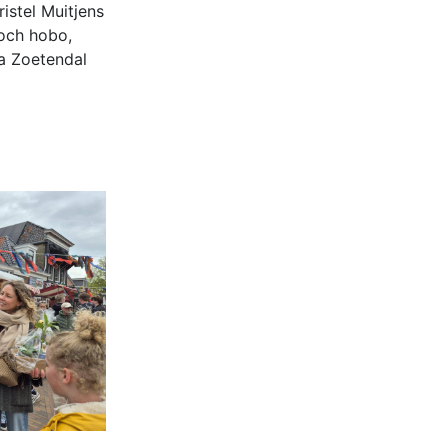
ristel Muitjens
en aanleggen van een dam t.h.v.
Koch hobo,
abbengawiersterdyk 2 te jirnsum en ter
compensatie graven van een watergang t.h.v.
a Zoetendal
rijksweg 194 te jirnsum
Besluit buitenplanse omgevingsplanactiviteit
(bopa), vergroten en veranderen van een
woning- en het veranderen van een
bedrijfsgebouw, polsleatwei 11 Akkrum
Aanvraag omgevingsvergunning, bouwen van
een bedrijfsverzamelgebouw, spikerboor
naast nummer 11-1 Akkrum
Aanvraag omgevingsvergunning
wateractiviteit wf-1009518 dempen en
compenseren van een watergang t.b.v.
plaatsen van een transformatorstation project
nulelie Akkrum nabij de flearbosk 7, veenhoop
Verlening ontheffing geluid
zomeravondconcert Akkrum, tsjerkebleek in
Akkrum