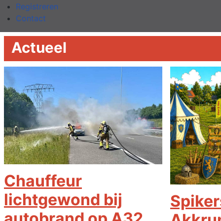
Registreren
Contact
Actueel
Chauffeur
lichtgewond bij
Spiker
autobrand op A32,
Akkrum