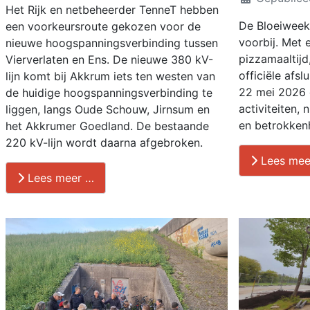
Het Rijk en netbeheerder TenneT hebben
De Bloeiweek
een voorkeursroute gekozen voor de
voorbij. Met 
nieuwe hoogspanningsverbinding tussen
pizzamaaltij
Vierverlaten en Ens. De nieuwe 380 kV-
officiële afs
lijn komt bij Akkrum iets ten westen van
22 mei 2026 
de huidige hoogspanningsverbinding te
activiteiten, 
liggen, langs Oude Schouw, Jirnsum en
en betrokkenh
het Akkrumer Goedland. De bestaande
220 kV-lijn wordt daarna afgebroken.
Lees mee
Lees meer …