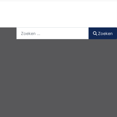
nieuwsbrief
login
registreer
Zoeken
Zoeken