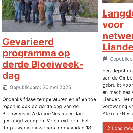
Langdu
voor
netwe
Gevarieerd
Liande
programma op
Details
Gepublice
derde Bloeiweek-
Een depot me
dag
aan de Ombo
gebruikt voor
Details
Gepubliceerd: 20 mei 2026
en machines 
Liander. Het 
Ondanks frisse temperaturen en af en toe
verzwaring van
regen is ook de derde dag van de
Akkrum-Nes e
Bloeiweek in Akkrum-Nes meer dan
geslaagd verlopen. Verspreid door het
dorp kwamen inwoners op maandag 18
Lees mee