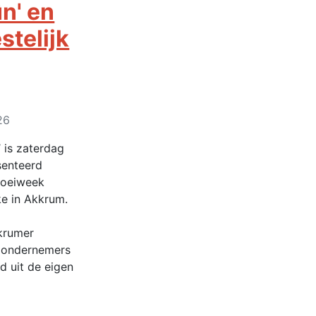
ûn' en
stelijk
26
’ is zaterdag
senteerd
loeiweek
ke in Akkrum.
krumer
 ondernemers
d uit de eigen