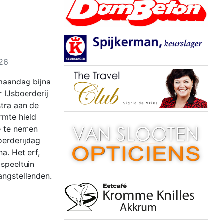
026
maandag bijna
 IJsboerderij
stra aan de
rmte hield
e te nemen
oerderijdag
a. Het erf,
 speeltuin
angstellenden.