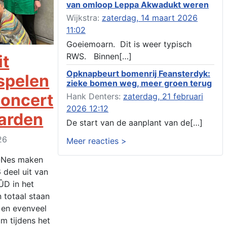
van omloop Leppa Akwadukt weren
wateractiviteit wf-1012586 aanbrengen van
asfalt t.b.v. onderhoud fietspad t.h.v
Wijkstra:
zaterdag, 14 maart 2026
boarnsterdyk, Akkrum
11:02
Locatiestudie Akkrum
Goeiemoarn. Dit is weer typisch
Verlening ontheffing geluid, boarnsw?l
RWS. Binnen[…]
it
Akkrum
Kennisgeving vergunningaanvraag voor het -
Opknapbeurt bomenrij Feansterdyk:
spelen
bouwwerken, werken en objecten in of bij
zieke bomen weg, meer groen terug
een oppervlaktewaterlichaam, niet zijnde de
oncert
Hank Denters:
zaterdag, 21 februari
noordzee, of waterkering in beheer bij het rijk
2026 12:12
te Akkrum
arden
Verlening omgevingsvergunning, veranderen
De start van de aanplant van de[…]
van twee bruggen (renovatie), ljouwerterdyk
26
Meer reacties >
nabij nummer 6 Akkrum
Verlening ontheffing geluid, heechein Akkrum
m-Nes maken
Melding milieubelastende activiteit aanleggen
deel uit van
gesloten bodemenergiesysteem, it weidl?n
ÛD in het
14, 8491 da Akkrum
 totaal staan
Omgevingsvergunning wateractiviteit wf-
999662 aanleggen van dammen en ter
 en evenveel
compensatie graven en verbreden van
m tijdens het
watergangen t.h.v. polsleatwei 15 te Akkrum