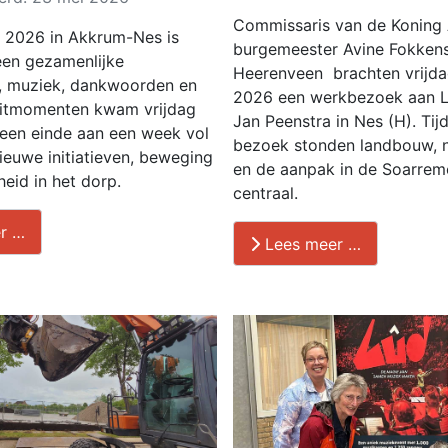
Commissaris van de Koning 
 2026 in Akkrum-Nes is
burgemeester Avine Fokkens
een gezamenlijke
Heerenveen brachten vrijd
d, muziek, dankwoorden en
2026 een werkbezoek aan L
luitmomenten kwam vrijdag
Jan Peenstra in Nes (H). Tij
een einde aan een week vol
bezoek stonden landbouw, 
nieuwe initiatieven, beweging
en de aanpak in de Soarrem
eid in het dorp.
centraal.
r …
Lees meer …