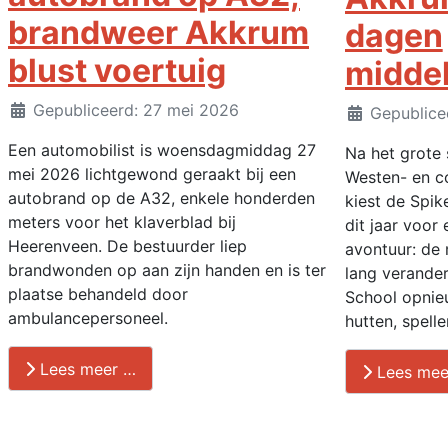
brandweer Akkrum
dagen
blust voertuig
midde
Details
Gepubliceerd: 27 mei 2026
Details
Gepublice
Een automobilist is woensdagmiddag 27
Na het grote 
mei 2026 lichtgewond geraakt bij een
Westen- en c
autobrand op de A32, enkele honderden
kiest de Spi
meters voor het klaverblad bij
dit jaar voor
Heerenveen. De bestuurder liep
avontuur: de
brandwonden op aan zijn handen en is ter
lang verander
plaatse behandeld door
School opnieu
ambulancepersoneel.
hutten, spelle
Lees meer …
Lees mee