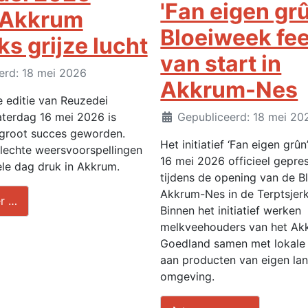
'Fan eigen gr
t Akkrum
Bloeiweek fee
s grijze lucht
van start in
erd: 18 mei 2026
Akkrum-Nes
 editie van Reuzedei
Details
terdag 16 mei 2026 is
Gepubliceerd: 18 mei 20
groot succes geworden.
Het initiatief ‘Fan eigen grûn
lechte weersvoorspellingen
16 mei 2026 officieel gepre
le dag druk in Akkrum.
tijdens de opening van de B
Akkrum-Nes in de Terptsjer
r …
Binnen het initiatief werken
melkveehouders van het Ak
Goedland samen met lokale
aan producten van eigen lan
omgeving.