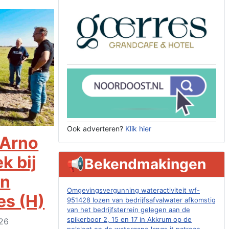
Ook adverteren?
Klik hier
 Arno
k bij
📢Bekendmakingen
an
Omgevingsvergunning wateractiviteit wf-
es (H)
951428 lozen van bedrijfsafvalwater afkomstig
van het bedrijfsterrein gelegen aan de
spikerboor 2, 15 en 17 in Akkrum op de
026
polsleat en de watergang langs it patroan