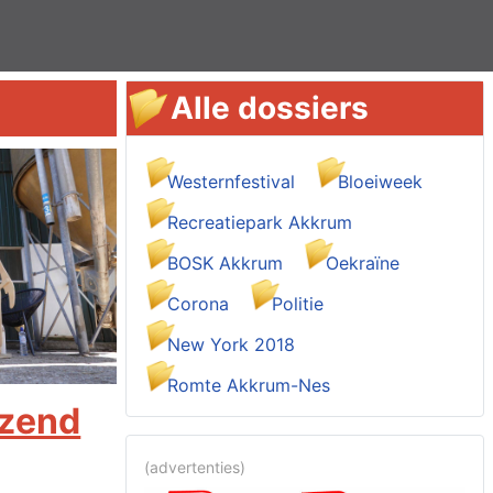
Alle dossiers
Westernfestival
Bloeiweek
Recreatiepark Akkrum
BOSK Akkrum
Oekraïne
Corona
Politie
New York 2018
Romte Akkrum-Nes
izend
(advertenties)