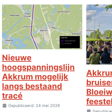
Nieuwe
hoogspanningslijn
Akkrum
Akkrum mogelijk
bruis
langs bestaand
Bloei
tracé
feestel
Details
Gepubliceerd: 24 mei 2026
Details
Gepublice