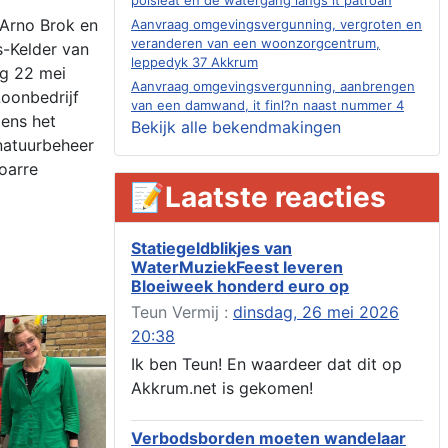
Arno Brok en
Aanvraag omgevingsvergunning, vergroten en
veranderen van een woonzorgcentrum,
-Kelder van
leppedyk 37 Akkrum
ag 22 mei
Aanvraag omgevingsvergunning, aanbrengen
oonbedrijf
van een damwand, it finl?n naast nummer 4
dens het
Akkrum
Bekijk alle bekendmakingen
natuurbeheer
Aanvraag evenementenvergunning
jubileumweekend, heechein 1a, Akkrum
oarre
📝Laatste reacties
Verlening omgevingsvergunning, tijdelijk
gebruik openbare ruimte 02-10 t/m 02-11-
2026, sitadel voor nr 6 te Akkrum
Statiegeldblikjes van
Aanvraag omgevingsvergunning, tijdelijk
WaterMuziekFeest leveren
gebruik openbare ruimte 02-10 t/m 02-11-
Bloeiweek honderd euro op
2026, sitadel voor nr 6 te Akkrum
Teun Vermij :
dinsdag, 26 mei 2026
Verlenging beslistermijn aanvraag
omgevingsvergunning, heechein 28, 8491 em
20:38
Akkrum
Ik ben Teun! En waardeer dat dit op
Aanvraag omgevingsvergunning, veranderen
Akkrum.net is gekomen!
van een woning (voordeur en dakkapel),
boarnsterdyk 75 Akkrum
Verbodsborden moeten wandelaar
Aanvraag omgevingsvergunning