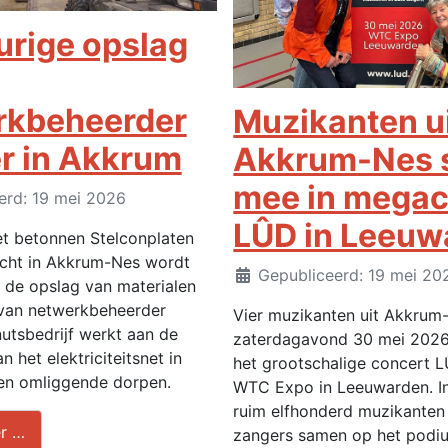
rige opslag
rkbeheerder
Muzikanten u
r in Akkrum
Akkrum-Nes 
mee in megac
erd: 19 mei 2026
LÛD in Leeuw
t betonnen Stelconplaten
cht in Akkrum-Nes wordt
Details
Gepubliceerd: 19 mei 20
 de opslag van materialen
van netwerkbeheerder
Vier muzikanten uit Akkru
nutsbedrijf werkt aan de
zaterdagavond 30 mei 2026 
 het elektriciteitsnet in
het grootschalige concert L
n omliggende dorpen.
WTC Expo in Leeuwarden. In
ruim elfhonderd muzikanten
r …
zangers samen op het podiu