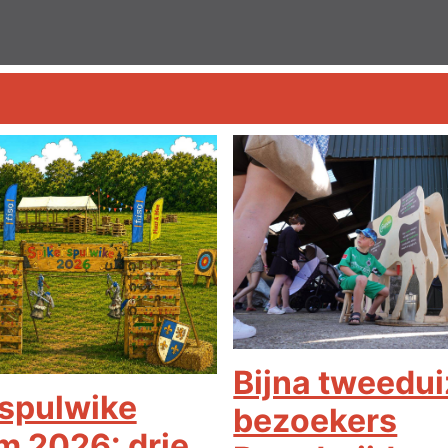
Bijna tweedu
spulwike
bezoekers
 2026: drie