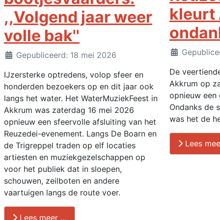
kleur
,,Volgend jaar weer
ondank
volle bak''
Details
Gepublice
Details
Gepubliceerd: 18 mei 2026
De veertiende
IJzersterke optredens, volop sfeer en
Akkrum op za
honderden bezoekers op en dit jaar ook
opnieuw een 
langs het water. Het WaterMuziekFeest in
Ondanks de s
Akkrum was zaterdag 16 mei 2026
was het de he
opnieuw een sfeervolle afsluiting van het
Reuzedei-evenement. Langs De Boarn en
Lees mee
de Trigreppel traden op elf locaties
artiesten en muziekgezelschappen op
voor het publiek dat in sloepen,
schouwen, zeilboten en andere
vaartuigen langs de route voer.
Lees meer …