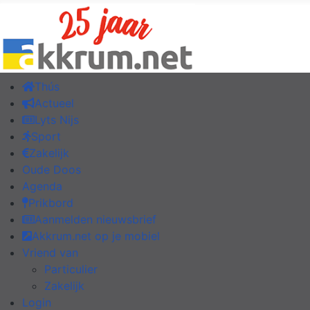
Thús
Actueel
Lyts Nijs
Sport
Zakelijk
Oude Doos
Agenda
Prikbord
Aanmelden nieuwsbrief
Akkrum.net op je mobiel
Vriend van
Particulier
Zakelijk
Login