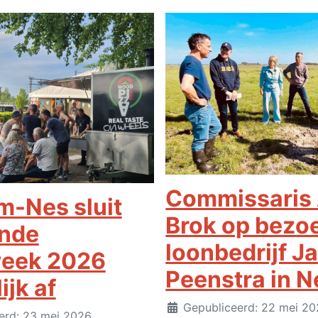
Commissaris
-Nes sluit
Brok op bezoe
ende
loonbedrijf J
week 2026
Peenstra in N
ijk af
Details
Gepubliceerd: 22 mei 2
erd: 23 mei 2026