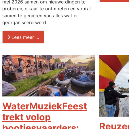
mei 2026 samen om nieuwe dingen te
proberen, elkaar te ontmoeten en vooral
samen te genieten van alles wat er
georganiseerd werd.
Lees meer …
WaterMuziekFeest
trekt volop
Reuze
bootjesvaarders: