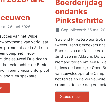
Boerderijdag
ondanks
leeuwen
Pinksterhitte
erd: 26 mei 2026
Details
Gepubliceerd: 25 mei 2
succes van het Wilde
Stralend Pinksterweer trok 
owboythema van vorig jaar
tweeduizend bezoekers naar
kerspulcommissie in Akkrum
Boereiis van de familie Veld
 een compleet nieuw
Jinshuzen in Akkrum. De wa
 middeleeuwen! Drie dagen
niemand tegen om een kijkj
t het veld achter de Brede
tijdens de landelijke Open B
w in een bruisend dorp vol
van zuivelcoöperatie Campin
n, sport en spektakel.
het terras en de vernieuwde
stonden de hele dag vol bel
r …
Lees meer …