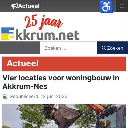
♿
≡
Actueel
nieuwsbrief
login
registreer
Zoeken
Zoeken
Actueel
Vier locaties voor woningbouw in
Akkrum-Nes
Details
Gepubliceerd: 12 juni 2026