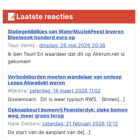
ruimte 02-10 t/m 02-11-2026, sitadel voor nr 6 te Akkrum
Aanvraag omgevingsvergunning, tijdelijk gebruik openbare
📝Laatste reacties
ruimte 02-10 t/m 02-11-2026, sitadel voor nr 6 te Akkrum
Verlenging beslistermijn aanvraag omgevingsvergunning,
heechein 28, 8491 em Akkrum
Statiegeldblikjes van WaterMuziekFeest leveren
Bloeiweek honderd euro op
Aanvraag omgevingsvergunning, veranderen van een woning
(voordeur en dakkapel), boarnsterdyk 75 Akkrum
Teun Vermij :
dinsdag, 26 mei 2026 20:38
Aanvraag omgevingsvergunning wateractiviteit wf-1012586
Ik ben Teun! En waardeer dat dit op Akkrum.net is
aanbrengen van asfalt t.b.v. onderhoud fietspad t.h.v
gekomen!
boarnsterdyk, Akkrum
Locatiestudie Akkrum
Verbodsborden moeten wandelaar van omloop
Verlening ontheffing geluid, boarnsw?l Akkrum
Leppa Akwadukt weren
Kennisgeving vergunningaanvraag voor het -bouwwerken,
Wijkstra:
zaterdag, 14 maart 2026 11:02
werken en objecten in of bij een oppervlaktewaterlichaam, niet
zijnde de noordzee, of waterkering in beheer bij het rijk te
Goeiemoarn. Dit is weer typisch RWS. Binnen[…]
Akkrum
Opknapbeurt bomenrij Feansterdyk: zieke bomen
Verlening omgevingsvergunning, veranderen van twee
weg, meer groen terug
bruggen (renovatie), ljouwerterdyk nabij nummer 6 Akkrum
Verlening ontheffing geluid, heechein Akkrum
Hank Denters:
zaterdag, 21 februari 2026 12:12
Melding milieubelastende activiteit aanleggen gesloten
De start van de aanplant van de[…]
bodemenergiesysteem, it weidl?n 14, 8491 da Akkrum