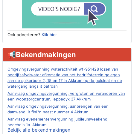
Ook adverteren?
Klik hier
📢Bekendmakingen
Omgevingsvergunning wateractiviteit wf-951428 lozen van
bedrijfsafvalwater afkomstig van het bedrijfsterrein gelegen
aan de spikerboor 2, 15 en 17 in Akkrum op de polsleat en de
watergang langs it patroan
Aanvraag omgevingsvergunning, vergroten en veranderen van
een woonzorgcentrum, leppedyk 37 Akkrum
Aanvraag omgevingsvergunning, aanbrengen van een
damwand, it finl?n naast nummer 4 Akkrum
Aanvraag evenementenvergunning jubileumweekend,
heechein 1a, Akkrum
Bekijk alle bekendmakingen
Verlening omgevingsvergunning, tijdelijk gebruik openbare