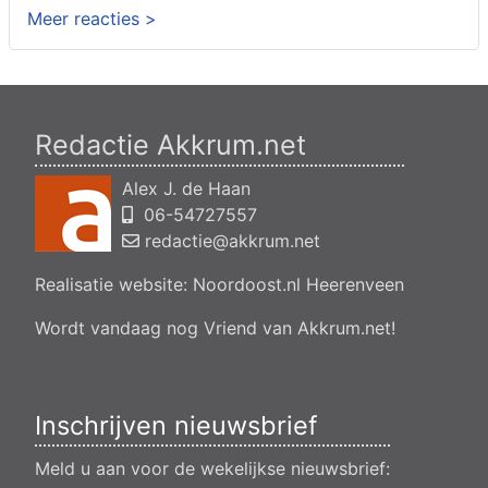
Meer reacties >
Omgevingsvergunning wateractiviteit wf-999662 aanleggen
van dammen en ter compensatie graven en verbreden van
watergangen t.h.v. polsleatwei 15 te Akkrum en aanleggen van
een dam t.h.v. abbengawiersterdyk 2 te jirnsum en ter
compensatie graven van een watergang t.h.v. rijksweg 194 te
jirnsum
Redactie Akkrum.net
Besluit buitenplanse omgevingsplanactiviteit (bopa), vergroten
en veranderen van een woning- en het veranderen van een
Alex J. de Haan
bedrijfsgebouw, polsleatwei 11 Akkrum
06-54727557
Aanvraag omgevingsvergunning, bouwen van een
bedrijfsverzamelgebouw, spikerboor naast nummer 11-1
redactie@akkrum.net
Akkrum
Realisatie website:
Noordoost.nl
Heerenveen
Aanvraag omgevingsvergunning wateractiviteit wf-1009518
dempen en compenseren van een watergang t.b.v. plaatsen
van een transformatorstation project nulelie Akkrum nabij de
Wordt vandaag nog Vriend van Akkrum.net!
flearbosk 7, veenhoop
Verlening ontheffing geluid zomeravondconcert Akkrum,
tsjerkebleek in Akkrum
Inschrijven nieuwsbrief
Meld u aan voor de wekelijkse nieuwsbrief: