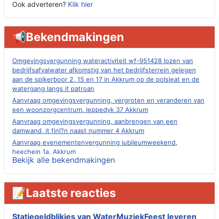
Ook adverteren?
Klik hier
📢Bekendmakingen
Omgevingsvergunning wateractiviteit wf-951428 lozen van
bedrijfsafvalwater afkomstig van het bedrijfsterrein gelegen
aan de spikerboor 2, 15 en 17 in Akkrum op de polsleat en de
watergang langs it patroan
Aanvraag omgevingsvergunning, vergroten en veranderen van
een woonzorgcentrum, leppedyk 37 Akkrum
Aanvraag omgevingsvergunning, aanbrengen van een
damwand, it finl?n naast nummer 4 Akkrum
Aanvraag evenementenvergunning jubileumweekend,
heechein 1a, Akkrum
Bekijk alle bekendmakingen
Verlening omgevingsvergunning, tijdelijk gebruik openbare
ruimte 02-10 t/m 02-11-2026, sitadel voor nr 6 te Akkrum
Aanvraag omgevingsvergunning, tijdelijk gebruik openbare
📝Laatste reacties
ruimte 02-10 t/m 02-11-2026, sitadel voor nr 6 te Akkrum
Verlenging beslistermijn aanvraag omgevingsvergunning,
heechein 28, 8491 em Akkrum
Statiegeldblikjes van WaterMuziekFeest leveren