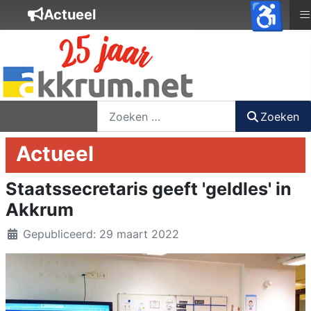
♿
≡
Actueel
nieuwsbrief
login
registreer
Zoeken
Zoeken
Actueel
Staatssecretaris geeft 'geldles' in
Akkrum
Details
Gepubliceerd: 29 maart 2022