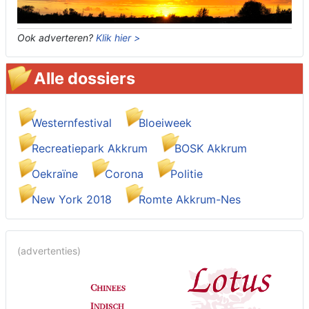
Ook adverteren?
Klik hier >
Alle dossiers
Westernfestival
Bloeiweek
Recreatiepark Akkrum
BOSK Akkrum
Oekraïne
Corona
Politie
New York 2018
Romte Akkrum-Nes
(advertenties)