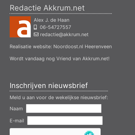
jirnsum
Redactie Akkrum.net
Besluit buitenplanse omgevingsplanactiviteit (bopa), vergroten
en veranderen van een woning- en het veranderen van een
Alex J. de Haan
bedrijfsgebouw, polsleatwei 11 Akkrum
06-54727557
Aanvraag omgevingsvergunning, bouwen van een
bedrijfsverzamelgebouw, spikerboor naast nummer 11-1
redactie@akkrum.net
Akkrum
Realisatie website:
Noordoost.nl
Heerenveen
Aanvraag omgevingsvergunning wateractiviteit wf-1009518
dempen en compenseren van een watergang t.b.v. plaatsen
van een transformatorstation project nulelie Akkrum nabij de
Wordt vandaag nog Vriend van Akkrum.net!
flearbosk 7, veenhoop
Verlening ontheffing geluid zomeravondconcert Akkrum,
tsjerkebleek in Akkrum
Inschrijven nieuwsbrief
Meld u aan voor de wekelijkse nieuwsbrief:
Naam
E-mail