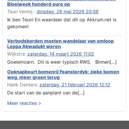
Bloeiweek honderd euro op
Aanvraag omgevingsvergunning, veranderen van een woning
(voordeur en dakkapel), boarnsterdyk 75 Akkrum
Teun Vermij :
dinsdag, 26 mei 2026 20:38
Aanvraag omgevingsvergunning wateractiviteit wf-1012586
Ik ben Teun! En waardeer dat dit op Akkrum.net is
aanbrengen van asfalt t.b.v. onderhoud fietspad t.h.v
gekomen!
boarnsterdyk, Akkrum
Locatiestudie Akkrum
Verbodsborden moeten wandelaar van omloop
Verlening ontheffing geluid, boarnsw?l Akkrum
Leppa Akwadukt weren
Kennisgeving vergunningaanvraag voor het -bouwwerken,
Wijkstra:
zaterdag, 14 maart 2026 11:02
werken en objecten in of bij een oppervlaktewaterlichaam, niet
zijnde de noordzee, of waterkering in beheer bij het rijk te
Goeiemoarn. Dit is weer typisch RWS. Binnen[…]
Akkrum
Opknapbeurt bomenrij Feansterdyk: zieke bomen
Verlening omgevingsvergunning, veranderen van twee
weg, meer groen terug
bruggen (renovatie), ljouwerterdyk nabij nummer 6 Akkrum
Verlening ontheffing geluid, heechein Akkrum
Hank Denters:
zaterdag, 21 februari 2026 12:12
Melding milieubelastende activiteit aanleggen gesloten
De start van de aanplant van de[…]
bodemenergiesysteem, it weidl?n 14, 8491 da Akkrum
Meer reacties >
Omgevingsvergunning wateractiviteit wf-999662 aanleggen
van dammen en ter compensatie graven en verbreden van
watergangen t.h.v. polsleatwei 15 te Akkrum en aanleggen van
een dam t.h.v. abbengawiersterdyk 2 te jirnsum en ter
compensatie graven van een watergang t.h.v. rijksweg 194 te