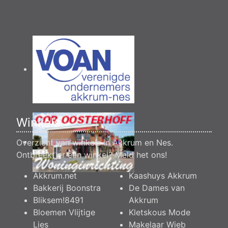
Winkels
Overzicht van winkels in Akkrum en Nes.
Ontbreekt er een winkel?
Meld het ons
!
Akkrum.net
Kaashuys Akkrum
Bakkerij Boonstra
De Dames van
Bliksem!8491
Akkrum
Bloemen Vlijtige
Kletskous Mode
Lies
Makelaar Wieb